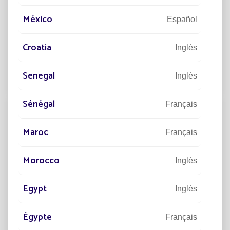
04/06/2024
DESARROLLO SOSTENIBLE
México
Español
Alumbrado público solar: un paso hacia
la ciudad verde
Croatia
Inglés
La ciudad verde: ciudad del futuro&nbsp;
Senegal
Inglés
Leer el artículo
Sénégal
Français
Maroc
Français
Morocco
Inglés
Egypt
Inglés
Égypte
Français