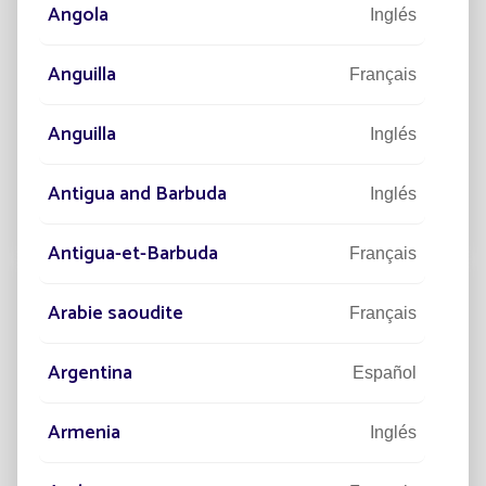
Angola
Inglés
19/10/2023
DESARROLLO SOSTENIBLE
Anguilla
Français
Infraestructuras viarias: 5 razones para
optar por la iluminación sostenible
Anguilla
Inglés
La globalización es el principal motor del desarrollo
económico.
Antigua and Barbuda
Inglés
Leer el artículo
Antigua-et-Barbuda
Français
Arabie saoudite
Français
Argentina
Español
Armenia
Inglés