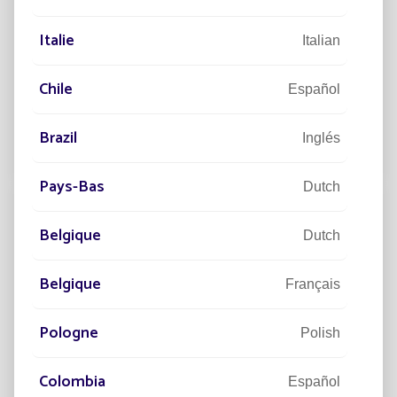
27/10/2025
DESARROLLO SOSTENIBLE
Italie
Italian
Energías renovables, verdes, limpias…
¿cuál es la situación actual?
Chile
Español
En la era de la Transición Energética, el mundo entero
apuesta cada vez más
Brazil
Inglés
Leer el artículo
Pays-Bas
Dutch
Belgique
Dutch
Belgique
Français
Pologne
Polish
Colombia
Español