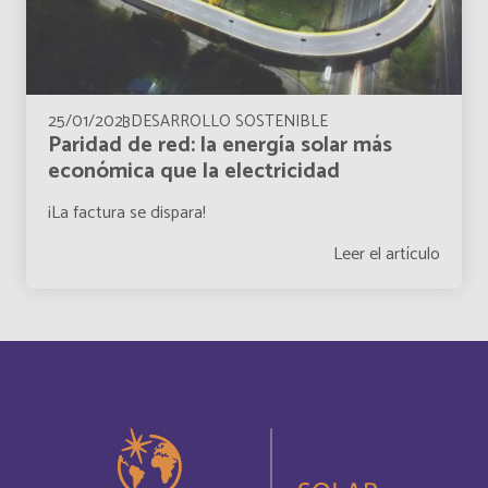
Bahreïn
Français
Bangladesh
Inglés
25/01/2023
DESARROLLO SOSTENIBLE
Paridad de red: la energía solar más
económica que la electricidad
Barbade
Français
¡La factura se dispara!
Barbados
Inglés
Leer el artículo
Belarus
Inglés
Belgium
Inglés
Belize
Français
Belize
Inglés