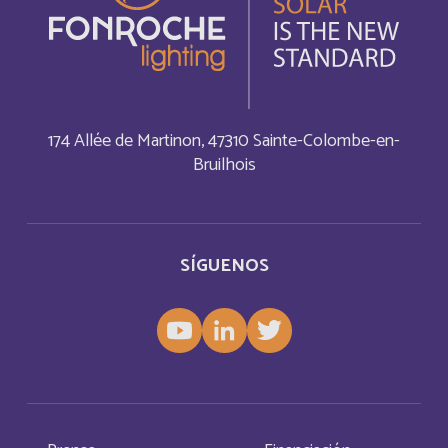
Bermuda
Inglés
Bermudes
Français
174 Allée de Martinon, 47310 Sainte-Colombe-en-
Bhutan
Inglés
Bruilhois
Bolivia
Español
Bonaire, Saint-Eustache et Saba
SÍGUENOS
Français
Bonaire, Sint Eustatius and Saba
Inglés
Bosnia and Herzegovina
Inglés
Botswana
Français