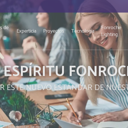
s de
Fonroche
Experticia
Proyectos
Tecnología
o
Lighting
 ESPÍRITU FONRO
R ESTE NUEVO ESTÁNDAR DE NUES
HE
Nuestro plan de negocio