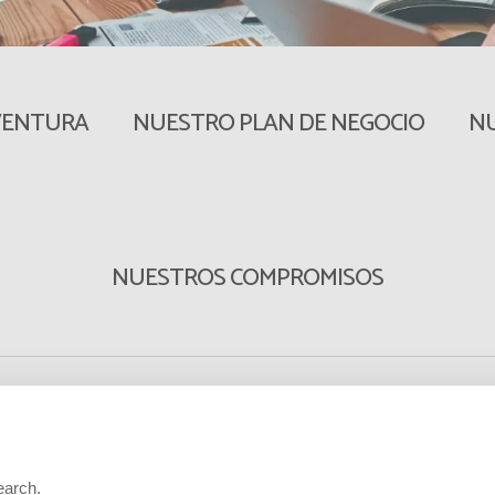
VENTURA
NUESTRO PLAN DE NEGOCIO
NU
NUESTROS COMPROMISOS
nvertido en el líder mundial del alumbrado público solar. De unos 1
00 trabajadores
repartidos por todo el mundo.
e unos valores sólidos:
earch.