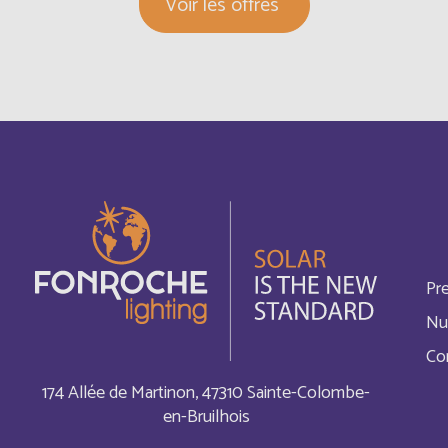
Voir les offres
Canada
Français
Cayman Islands
Inglés
China
Inglés
Chypre
Inglés
Comores
Inglés
Cook Islands
Pr
Français
Nu
Costa Rica
Français
Co
174 Allée de Martinon, 47310 Sainte-Colombe-
Cuba
Français
en-Bruilhois