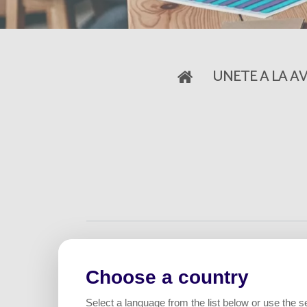
UNETE A LA A
Nuestra ambición nos ha co
hemos pasado a ser casi
2
Choose a country
Este éxito es el resultado d
Select a language from the list below or use the s