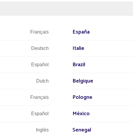
España
Français
Italie
RITU DE
COMPROMISO
Deutsch
Brazil
Español
Belgique
Dutch
Pologne
Français
ASUNCIÓN DE RIESGOS
DINAMISMO
México
Español
Senegal
Inglés