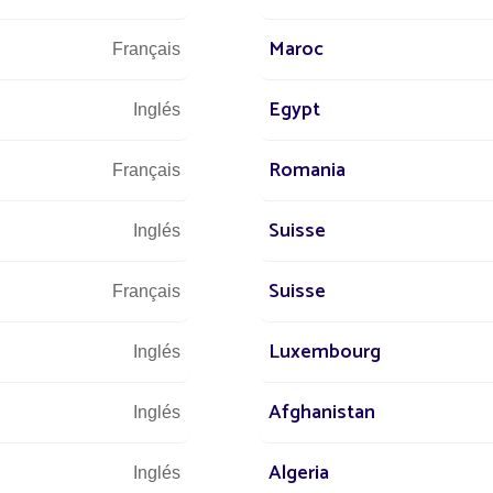
:
Maroc
Français
a familia!
rabajo, es elegir vivir una aventura en un plano humano y cívico
Egypt
Inglés
 promoviendo la marca Fonroche Lighting convirtiendo el alumbrado
Romania
Français
Suisse
Inglés
bjetivo en mente, buscamos nuevo t
Suisse
reforzar nuestros equipos.
Français
Luxembourg
Inglés
Ver las ofertas
Afghanistan
Inglés
Algeria
Inglés