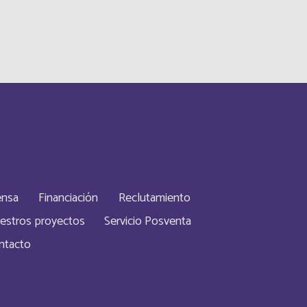
Français
Inglés
Inglés
Français
Français
ensa
Financiación
Reclutamiento
Inglés
estros proyectos
Servicio Posventa
Inglés
ntacto
Inglés