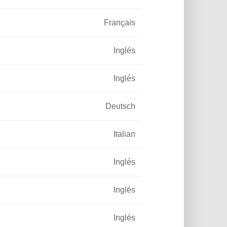
Français
Inglés
 público solar en el nuevo
Inglés
Deutsch
alento para
Italian
Inglés
Inglés
Inglés