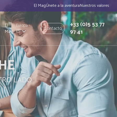
El Mag
Únete a la aventura
Nuestros valores
+33
(0)5 53 77
El
Europa
-
Contacto
97 41
Mag
ES
CHE
TRO LADO