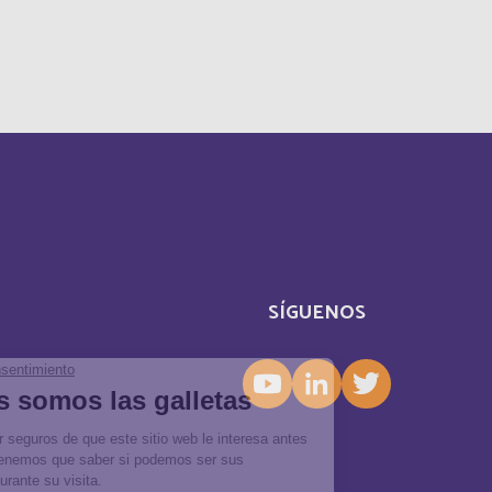
Cameroun
Canada
Central Afriquen Republic
Christmas Island
Cocos (Keeling) Islands
SÍGUENOS
Congo
Costa Rica
Cuba