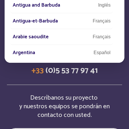
Antigua and Barbuda
Inglés
Estamos a su disposición para
Antigua-et-Barbuda
Français
satisfacer sus necesidades
Arabie saoudite
Français
CONTACTO
Argentina
Español
+33
(0)5 53 77 97 41
Armenia
Inglés
Aruba
Français
Descríbanos su proyecto
Aruba
Inglés
y nuestros equipos se pondrán en
contacto con usted.
Australia
Inglés