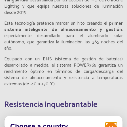
vanguardia
, desarrollada por los equipos de I+D de Fonroche
Lighting y que equipa nuestras soluciones de iluminación
desde 2015.
Esta tecnología pretende marcar un hito creando el
primer
sistema inteligente de almacenamiento y gestión
,
especialmente desarrollado para el alumbrado solar
autónomo, que garantiza la iluminación las 365 noches del
año.
Equipado con un BMS (sistema de gestión de baterías)
desarrollado a medida, el sistema POWER365 garantiza un
rendimiento óptimo en términos de carga/descarga del
sistema de almacenamiento y resistencia a temperaturas
extremas (de -40 a +70 °C).
Resistencia inquebrantable
Robusta y duradera, la tecnología de batería elegida, tiene la
Choose a country
mejor resistencia en términos de temperatura de carga y vida