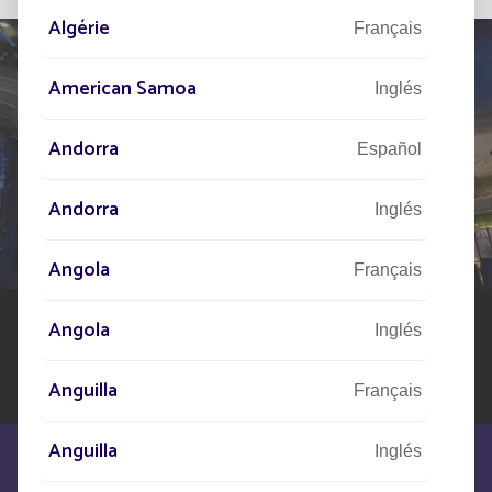
Algérie
Français
American Samoa
Inglés
HÁBLENOS
Andorra
Español
DE SU PROYECTO
Andorra
Inglés
Nuestra red de expertos está a su disposición en todo
el mundo para ayudarle en su proyecto de alumbrado
Angola
público solar
Français
Angola
Inglés
Anguilla
Français
Anguilla
Inglés