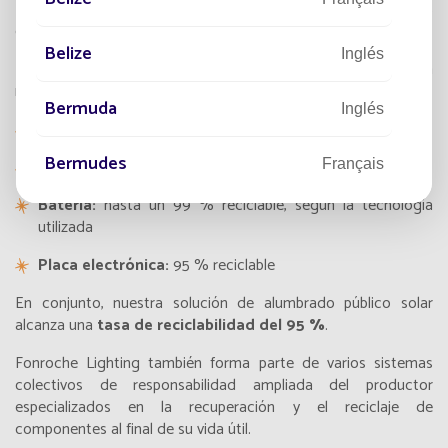
La gestión del final de la vida útil se integra desde las primeras
etapas del diseño de nuestras soluciones.
Belize
Inglés
Nuestras farolas solares están diseñadas para maximizar la
recuperación y el reciclaje de sus componentes:
Bermuda
Inglés
Módulo fotovoltaico:
99 % reciclable
Bermudes
Luminaria LED:
100 % reciclable
Français
Batería:
hasta un 99 % reciclable, según la tecnología
Bhutan
Inglés
utilizada
Placa electrónica:
95 % reciclable
Bolivia
Español
En conjunto, nuestra solución de alumbrado público solar
alcanza una
tasa de reciclabilidad del 95 %
.
Bonaire, Saint-Eustache et Saba
Français
Fonroche Lighting también forma parte de varios sistemas
Bonaire, Sint Eustatius and Saba
colectivos de responsabilidad ampliada del productor
Inglés
especializados en la recuperación y el reciclaje de
componentes al final de su vida útil.
Bosnia and Herzegovina
Inglés