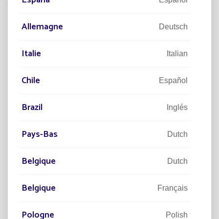
España
componentes incluidos en el estudio.
Allemagne
Deutsch
Italie
Italian
Resultados de nuestro Análisis del
Ciclo de Vida
Chile
Español
Brazil
Inglés
Pays-Bas
Dutch
Belgique
Dutch
Belgique
Français
Pologne
Polish