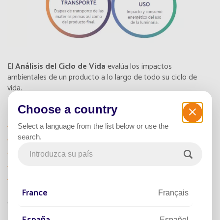
El
Análisis del Ciclo de Vida
evalúa los impactos
ambientales de un producto a lo largo de todo su ciclo de
vida.
El análisis tiene en cuenta:
Choose a country
La fabricación de los componentes
Select a language from the list below or use the
El transporte
search.
La instalación
La fase de uso
El tratamiento al final de su vida útil y el reciclaje
En el caso de nuestras
farolas solares Smartlight
, la
France
Français
evaluación se realizó sobre un
período de referencia de 40
años
, correspondiente a la vida útil más larga de los distintos
Español