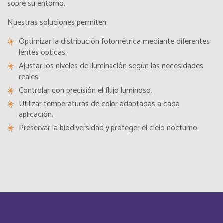
sobre su entorno.
Cabo Verde
Français
Nuestras soluciones permiten:
Optimizar la distribución fotométrica mediante diferentes
Cabo Verde
Inglés
lentes ópticas.
Ajustar los niveles de iluminación según las necesidades
Cambodia
Inglés
reales.
Controlar con precisión el flujo luminoso.
Cameroun
Français
Utilizar temperaturas de color adaptadas a cada
aplicación.
Canada
Preservar la biodiversidad y proteger el cielo nocturno.
Français
Canada
Inglés
Cayman Islands
Inglés
Central Afriquen Republic
Inglés