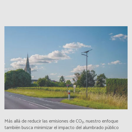
Botswana
Français
Botswana
Inglés
British Indian Ocean Territory
Inglés
Brunei Darussalam
Inglés
Bulgaria
Inglés
Burkina Faso
Français
Burundi
Français
Más allá de reducir las emisiones de CO₂, nuestro enfoque
Bénin
también busca minimizar el impacto del alumbrado público
Français