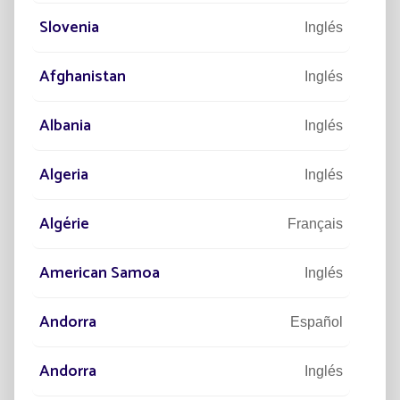
Slovenia
Inglés
Afghanistan
Inglés
Albania
Inglés
Algeria
Inglés
Algérie
Français
American Samoa
Inglés
Andorra
Español
Andorra
Inglés
El
Análisis del Ciclo de Vida (ACV)
muestra que
el 97 % de
las emisiones de CO₂
provienen de las
materias primas y