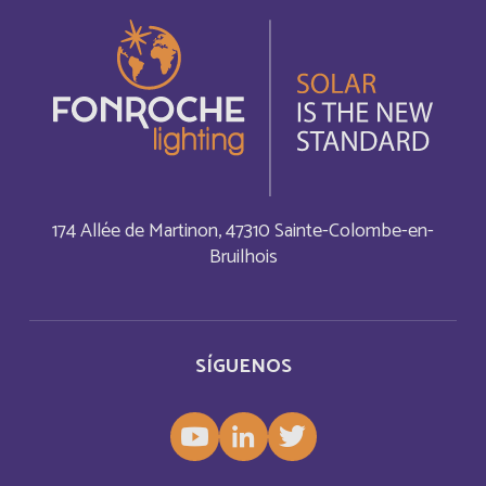
China
Inglés
Christmas Island
Inglés
Chypre
Français
Cocos (Keeling) Islands
Inglés
174 Allée de Martinon, 47310 Sainte-Colombe-en-
Bruilhois
Comores
Français
Congo
Français
SÍGUENOS
Cook Islands
Inglés
Costa Rica
Français