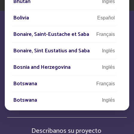
Bhutan
Inglés
Bolivia
Español
Bonaire, Saint-Eustache et Saba
Français
Estamos a su disposición para
Bonaire, Sint Eustatius and Saba
Inglés
satisfacer sus necesidades
Bosnia and Herzegovina
Inglés
CONTACTO
Botswana
Français
Botswana
+33
(0)5 53 77 97 41
Inglés
British Indian Ocean Territory
Inglés
Descríbanos su proyecto
Brunei Darussalam
Inglés