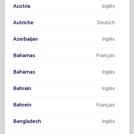
exigencias de austeridad presup
Austria
Inglés
Leer el artículo
Autriche
Deutsch
Azerbaijan
Inglés
Bahamas
Français
Suscripción al newsletter
Bahamas
Inglés
Bahrain
Inglés
Deseo suscribirme al newsletter y he
leído el aviso legal y la gestión de datos
Bahreïn
Français
personales
Bangladesh
ENVIAR
Inglés