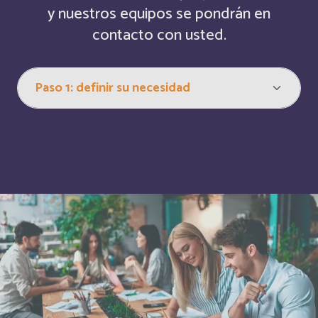
y nuestros equipos se pondrán en
contacto con usted.
Bulgaria
Inglés
Burkina Faso
Français
Burundi
Français
Bénin
Français
Cabo Verde
Français
Cabo Verde
Inglés
Cambodia
Inglés
Cameroun
Français