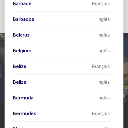
Barbade
Français
Barbados
Inglés
Belarus
Inglés
Belgium
Inglés
HÁBLENOS
Belize
Français
DE SU PROYECTO
Belize
Inglés
Nuestra red de expertos está a su disposición en todo
el mundo para ayudarle en su proyecto de alumbrado
Bermuda
público solar
Inglés
Bermudes
Français