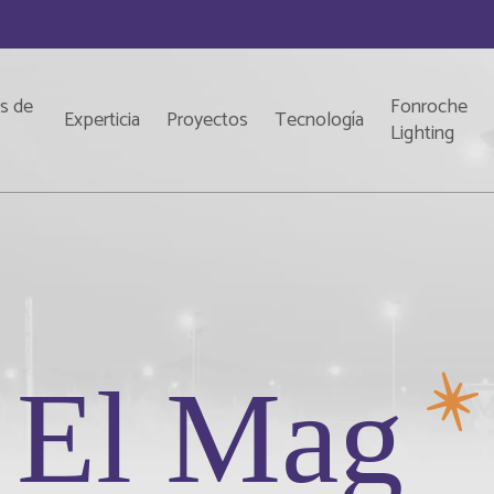
s de
Fonroche
Experticia
Proyectos
Tecnología
o
Lighting