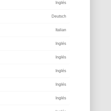
Inglés
Suscripción al newsletter
Deutsch
Italian
Deseo suscribirme al
Inglés
newsletter y he leído el aviso
legal y la gestión de datos
Inglés
personales
ENVIAR
Inglés
Inglés
Inglés