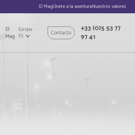
El Mag
Únete a la aventura
Nuestros valores
+33
(0)5 53 77
El
Europa
-
Contacto
97 41
Mag
ES