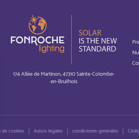
British Indian Ocean Terri
Inglés
Bulgaria
Inglés
Pr
Burundi
Français
Nu
Co
Cabo Verde
Français
174 Allée de Martinon, 47310 Sainte-Colombe-
Cambodia
en-Bruilhois
Inglés
Canada
Français
Cayman Islands
Inglés
 de cookies
Avisos legales
condiciones generales
Códig
China
Inglés