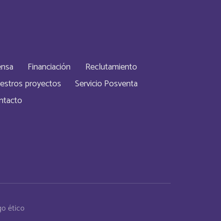
tory
Inglés
Inglés
ensa
Financiación
Reclutamiento
Français
estros proyectos
Servicio Posventa
ntacto
Français
Inglés
Français
Inglés
o ético
Inglés