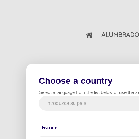
ALUMBRADO
Inicio
El Mag
Des
Choose a country
19 Octubre 2023
DESARROLLO SOST
Select a language from the list below or use the s
Razón nº 3: El desarro
factor clave en la il
France