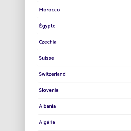
Morocco
Égypte
Czechia
Suisse
Autonomía
100 % solar, sin conexi
Switzerland
red eléctrica. Alta disponi
Sin cortes de sumini
Slovenia
Albania
Algérie