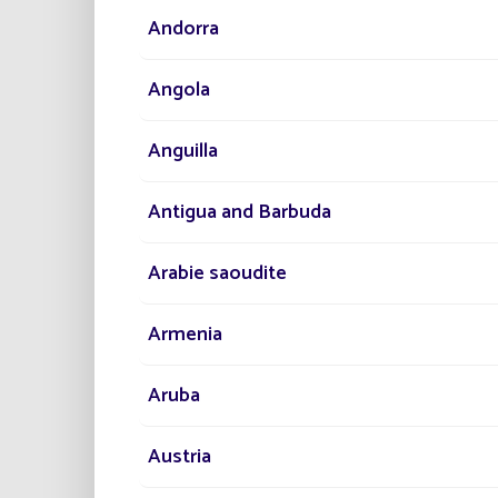
Andorra
Angola
Fiabilidad
Resistente a las condi
Anguilla
climáticas más extr
(resistencia al viento
Antigua and Barbuda
resistencia a las tempe
Arabie saoudite
Armenia
Aruba
Cómo funcio
Austria