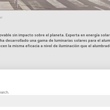
ar
novable sin impacto sobre el planeta. Experta en energía sol
 ha desarrollado una gama de luminarias solares para el alu
en la misma eficacia a nivel de iluminación que el alumbrad
ona la iluminación solar?
earch.
ltaico capta la energía del
 batería utilizando nuestra