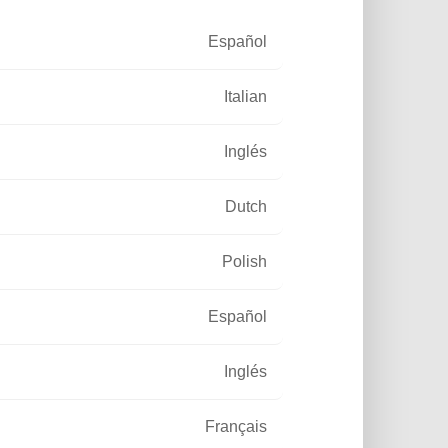
Español
Italian
Inglés
Dutch
Polish
Español
Inglés
s, concesiones viarias o
tónomo, la luminaria solar
Français