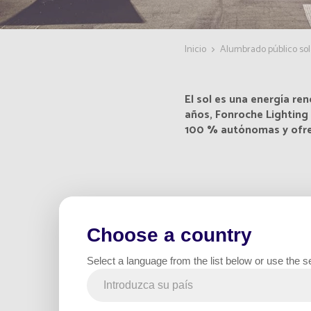
Inicio
Alumbrado público sol
El sol es una energía re
años, Fonroche Lighting
100 % autónomas y ofrec
¿Cómo funci
Choose a country
Select a language from the list below or use the s
De día: El módulo fotovo
sol y la almacena en una
tecnología Power365.