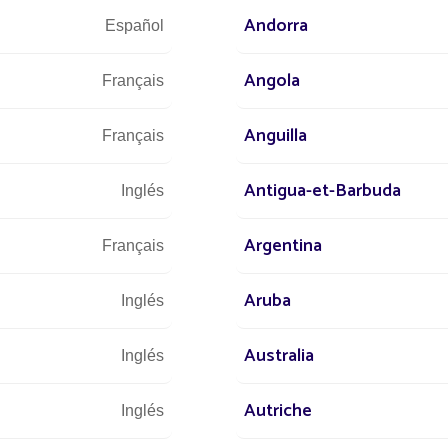
Andorra
Español
Angola
Français
Ecorresponsable
ciones
Se inscribe en un enfoque de
Anguilla
Français
emas
preservación del medio
 EN40 y
ambiente.
Antigua-et-Barbuda
raturas)
Inglés
Argentina
Français
Aruba
Inglés
Australia
na una luminaria solar
Inglés
Autriche
Inglés