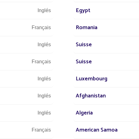
Egypt
Inglés
Romania
Français
Suisse
Inglés
Suisse
Français
Potencia
ón a la
Potente iluminación solar,
Sin nec
Luxembourg
Inglés
bilidad.
equivalente a la de la red
duran
stro
eléctrica.
rápida
Afghanistan
fact
Inglés
Algeria
Inglés
American Samoa
Français