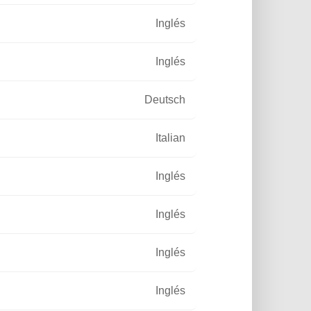
Inglés
Inglés
Deutsch
Italian
Ahorro
esidad de mantenimiento
Inglés
te 10 años. Instalación
 y sencilla. ¡El fin de las
uras de electricidad!
Inglés
Inglés
Inglés