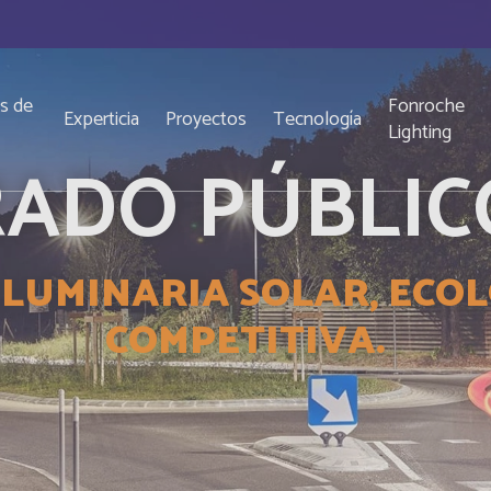
s de
Fonroche
Experticia
Proyectos
Tecnología
o
Lighting
ADO PÚBLIC
LUMINARIA SOLAR, ECOLÓ
COMPETITIVA.