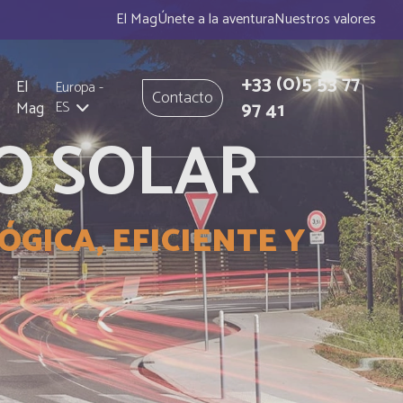
El Mag
Únete a la aventura
Nuestros valores
+33
(0)5 53 77
El
Europa
-
Contacto
97 41
Mag
ES
O SOLAR
GICA, EFICIENTE Y