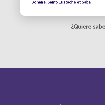
Bonaire, Saint-Eustache et Saba
Bosnia and Herzegovina
¿Quiere sabe
Botswana
Brunei Darussalam
Burkina Faso
Bénin
Cabo Verde
Cameroun