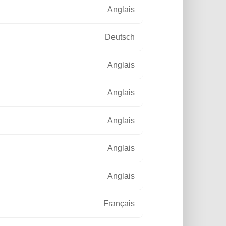
Anglais
Deutsch
Anglais
Anglais
019
RÉFÉRENCES
Anglais
un - Le soleil éclaire
 nuit le centre historique
Anglais
apitale
rage solaire dans les rues de Yaoundé
Anglais
roun
Français