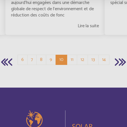
Cambodia
Français
aujourd’hui engagées dans une démarche
spécial s
globale de respect de l’environnement et de
réduction des coûts de fonc
Canada
Français
Lire la suite
Cayman Islands
Français
China
Anglais
Page
Page
Page
Page
Page courante
Page
Page
Page
Page
6
7
8
9
10
11
12
13
14
Chypre
Anglais
Comores
Anglais
Cook Islands
Français
Costa Rica
Anglais
Cuba
Anglais