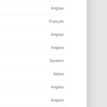
Anglais
Français
Anglais
019
eil des Comores alimente les
aires solaires de Mayotte
Anglais
hui on vous emmène dans l’Océan
Deutsch
et plus précisément à Mayotte.
Italian
Lire la suite
Anglais
Anglais