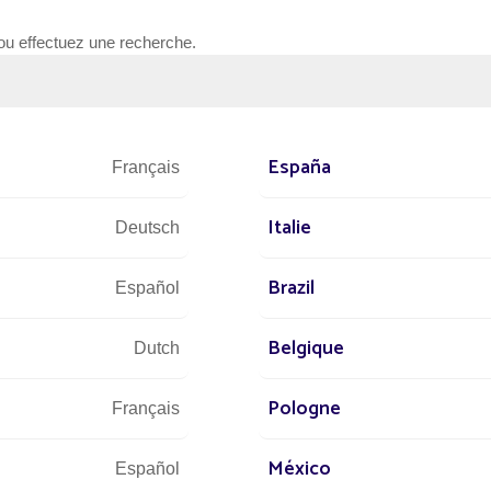
é
r
 ou effectuez une recherche.
Le
gér
co
España
Français
Italie
Deutsch
Brazil
Español
Belgique
Dutch
Pologne
Français
México
Español