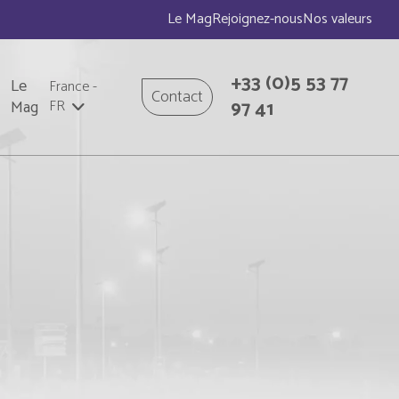
Le Mag
Rejoignez-nous
Nos valeurs
+33
(0)5 53 77
Le
France
-
Contact
97 41
Mag
FR