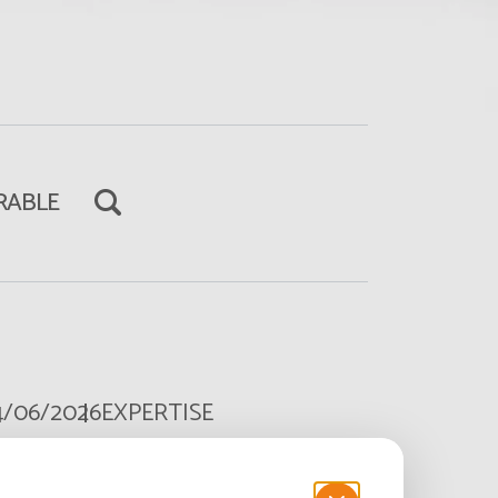
RABLE
4/06/2026
EXPERTISE
clairage public solaire pour
es collectivités : comment