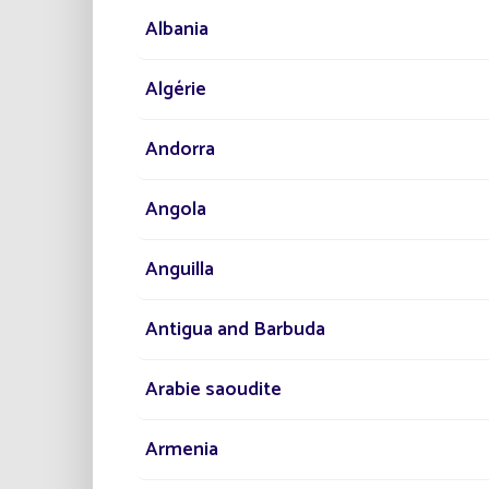
Albania
Algérie
Andorra
19/04/2019
Angola
Les pistes de formations
d’AFTRAL s’éclairent en solaire
Anguilla
L’éclairage solaire s’invite sur les
Antigua and Barbuda
Arabie saoudite
Lire la suite
Armenia