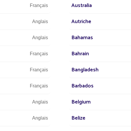
Australia
Français
Autriche
Anglais
Bahamas
Anglais
Bahrain
Français
25/03/2019
EXPERTISE
19/03/2
Bangladesh
Français
Interplume sécurise son site
Camero
industriel avec un éclairage solaire
chaque
Barbados
Français
signé Fonroche
de la c
Le
Un éclai
Belgium
Anglais
au Came
Belize
Anglais