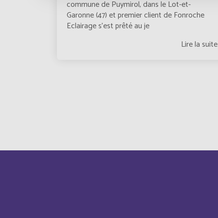
Cabo Verde
commune de Puymirol, dans le Lot-et-
Garonne (47) et premier client de Fonroche
Eclairage s’est prêté au je
Cameroun
Lire la suite
Canada
Pagination
Central Afriquen Republic
Christmas Island
Cocos (Keeling) Islands
Congo
Costa Rica
Cuba