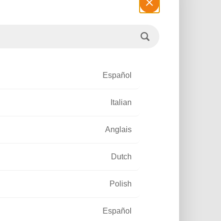
clairer sans contrainte et
éduire les coûts ?
s municipalités font face à un défi complexe :
er la flambée des tarifs de l’électricité tout en
mposant avec un réseau câblé vieillissant.
Español
Italian
Anglais
Dutch
Polish
Español