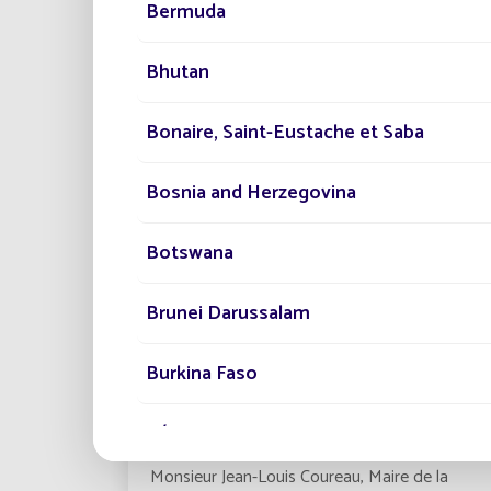
Bermuda
Lire la suite
Bhutan
Bonaire, Saint-Eustache et Saba
Bosnia and Herzegovina
Botswana
Brunei Darussalam
12/03/2019
RÉFÉRENCES
Burkina Faso
Le premier client historique de
Fonroche Eclairage nous livre son
témoignage
Bénin
Monsieur Jean-Louis Coureau, Maire de la