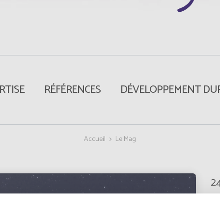
RTISE
RÉFÉRENCES
DÉVELOPPEMENT DU
Accueil
Le Mag
2
É
l