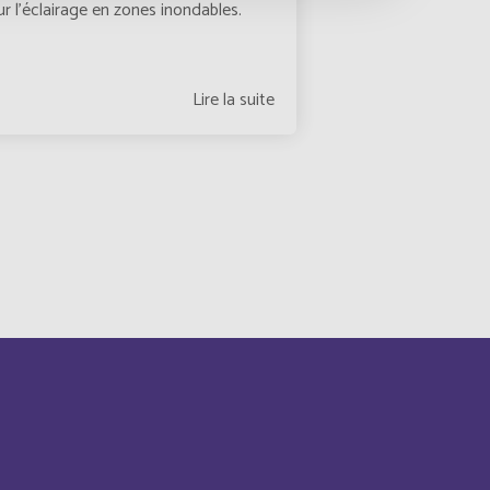
Anglais
ur l’éclairage en zones inondables.
Anglais
Lire la suite
Anglais
Anglais
Français
Français
Anglais
Français
Français