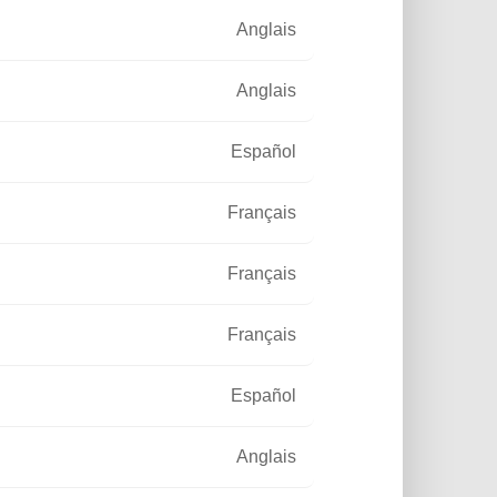
Anglais
Anglais
Español
19
DÉVELOPPEMENT DURABLE
Français
padaire solaire éclaire la
City
Français
rage autonome et intelligent au cœur
art City&nbsp;? Fonroche Eclairage
Français
 défi avec sa technologie solaire
Español
Lire la suite
Anglais