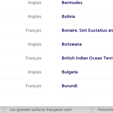
Bermudes
Anglais
Lire la suite
Bolivia
Anglais
Bonaire, Sint Eustatius a
Français
Botswana
Anglais
British Indian Ocean Terri
Français
Bulgaria
Anglais
07/03/2019
EXPERTISE
25/02/2
Burundi
Français
Éclairage public : les grandes
L’écla
surfaces deviennent de véritables
inonda
acteurs éco-responsables
place
Cabo Verde
Français
Les grandes surfaces françaises sont
Fonroche