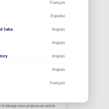
Français
Lire la suite
Español
nd Saba
Anglais
Anglais
tory
Anglais
Anglais
019
EXPERTISE
Français
irage public en zones
bles : le solaire trouve sa
Anglais
 Eclairage vous propose un article