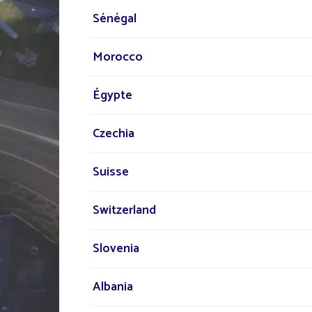
Sénégal
Morocco
Égypte
Czechia
PARLEZ-NOUS
Suisse
DE VOTRE PROJE
Switzerland
Notre réseau d'experts e
votre disposition partout
Slovenia
monde pour vous acco
Albania
dans votre projet d'écla