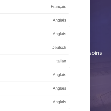
Français
Anglais
Anglais
Deutsch
tre écoute pour répondre à vos besoins
Italian
CONTACTEZ-NOUS
Anglais
3
(0)5 53 77 97 41
Anglais
Anglais