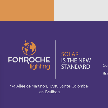
Cayman Islands
Français
China
Anglais
Chypre
Anglais
Comores
Anglais
Cook Islands
Gu
Français
Re
Costa Rica
Anglais
174 Allée de Martinon, 47310 Sainte-Colombe-
Cuba
en-Bruilhois
Anglais
Curaçao
Anglais