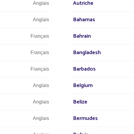
Autriche
Anglais
Bahamas
Anglais
Bahrain
Français
Bangladesh
Français
EAU
Barbados
Français
ÔTÉS
Belgium
Anglais
Belize
Anglais
portent cette
Bermudes
Anglais
s chacune de