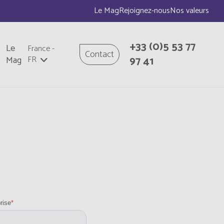
Le Mag
Rejoignez-nous
Nos valeurs
+33
(0)5 53 77
Le
France
-
Contact
97 41
Mag
FR