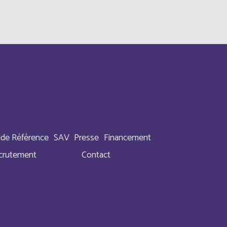
Anglais
Anglais
Français
Français
ide Référence
SAV
Presse
Financement
Anglais
crutement
Contact
Français
Français
Français