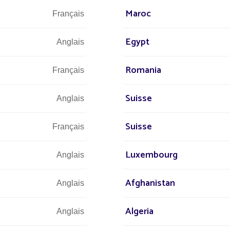
Maroc
Français
Egypt
Anglais
Romania
Français
Suisse
Anglais
Nous sommes à vo
Suisse
T
Français
Luxembourg
Anglais
st à
 dans le
Afghanistan
+3
Anglais
mpagner
Algeria
Anglais
irage