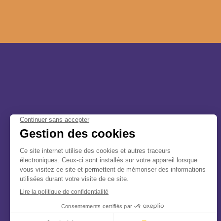
Canada
Central Afriquen Republic
Christmas Island
Cocos (Keeling) Islands
SUIVEZ NOUS
Congo
Costa Rica
Cuba
Curaçao