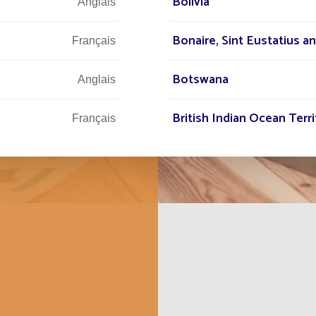
savons que la
Bolivia
Anglais
ssites dans la
tagez ce même
Bonaire, Sint Eustatius a
Français
roissance
Botswana
use ?
Anglais
British Indian Ocean Terri
Français
Bulgaria
Anglais
Burundi
Français
Cabo Verde
Français
Cambodia
Français
Canada
Français