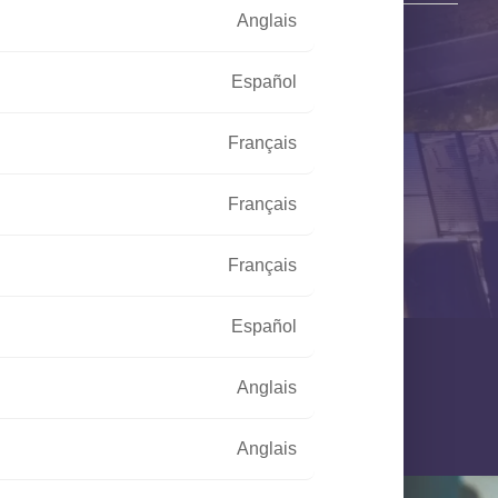
Anglais
crivez-nous votre projet,
Español
es prendront contact avec vous
Français
Français
Français
Español
Anglais
Anglais