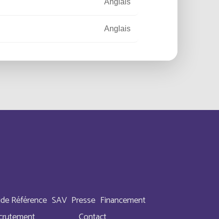
Anglais
Anglais
Anglais
Français
Français
Español
nd Saba
Anglais
Anglais
ide Référence
SAV
Presse
Financement
crutement
Contact
tory
Anglais