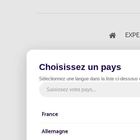
EXPE
Choisissez un pays
Accueil
Sélectionnez une langue dans la liste ci-dessous
25 février 2019
EXPERTISE
L’éclairage public en
France
solaire trouve sa pla
Allemagne
Fonroche Eclairage vous propose un artic