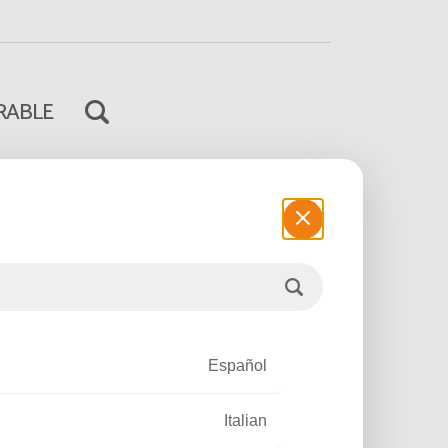
RABLE
ve sa place
Poursuivre la lecture
Español
Italian