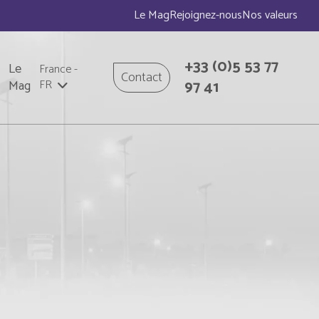
Le Mag
Rejoignez-nous
Nos valeurs
+33
(0)5 53 77
Le
France
-
Contact
97 41
Mag
FR