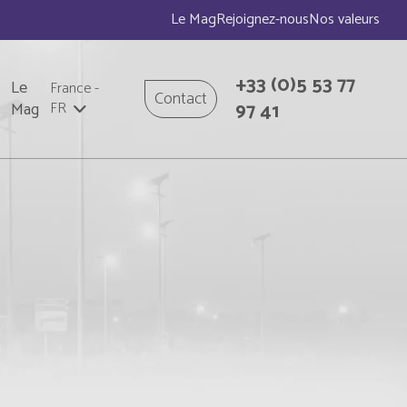
Le Mag
Rejoignez-nous
Nos valeurs
+33
(0)5 53 77
Le
France
-
Contact
97 41
Mag
FR