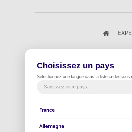
EXPE
Accueil
Le Ma
Choisissez un pays
Sélectionnez une langue dans la liste ci-dessous
25 mars 2019
EXPERTISE
Interplume sécurise s
un éclairage solaire
France
Allemagne
Le
site industriel 100% français
de la so