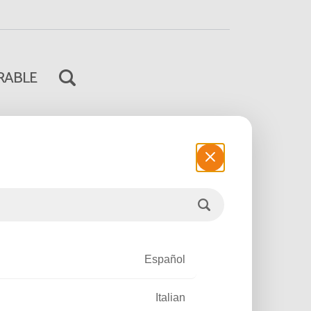
RABLE
aire signé Fonroche
Poursuivre la lecture
Español
Italian