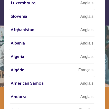
Luxembourg
Anglais
Slovenia
Anglais
Afghanistan
Anglais
Albania
Anglais
Algeria
Anglais
Algérie
Français
American Samoa
Anglais
Andorra
Anglais
L'ESPRIT FONROCHE
INCARNEZ CE NOUVEAU