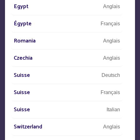
Egypt
Anglais
Nous sommes à votre écoute pour
répondre à vos besoins
Égypte
Français
Romania
CONTACTEZ-NOUS
Anglais
Czechia
Anglais
+33
(0)5 53 77 97 41
Suisse
Deutsch
Suisse
Décrivez-nous votre projet,
Français
nos équipes prendront contact avec vous
Suisse
Italian
Switzerland
Anglais