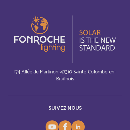
Armenia
Anglais
Aruba
Anglais
Aruba
Français
Australia
Anglais
174 Allée de Martinon, 47310 Sainte-Colombe-en-
Austria
Bruilhois
Anglais
Autriche
Deutsch
SUIVEZ NOUS
Azerbaijan
Anglais
Bahamas
Anglais