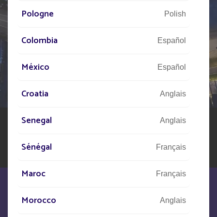
Pologne
Polish
Colombia
PARLEZ-NOUS
Español
DE VOTRE PROJET
México
Español
Notre réseau d'experts est à votre disposition partout
dans le monde pour vous accompagner dans votre
Croatia
Anglais
projet d'éclairage public solaire.
Senegal
Anglais
Sénégal
Français
Maroc
Français
Morocco
Anglais