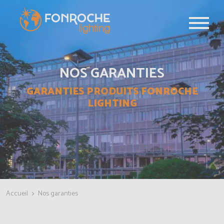
Aller au contenu principal
NOS GARANTIES
GARANTIES PRODUITS FONROCHE
LIGHTING
Accueil
Nos garanties