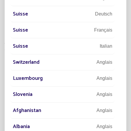
Une démarche unique et propre à
chaque projet
Suisse
Deutsch
Suisse
Français
Cette démarche propre aux projets Fonroche Lighting est la
Suisse
Italian
seule qui permette de garantir 365 nuits d'éclairage par an.
Switzerland
Anglais
Luxembourg
Anglais
Slovenia
Anglais
Afghanistan
Anglais
Vous souhaitez faire une étude pour votre
Albania
Anglais