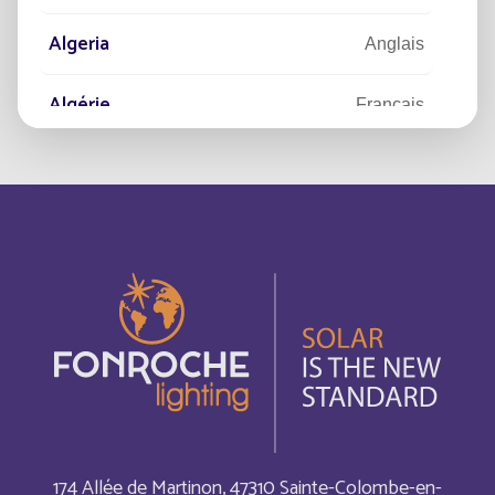
projet d’éclairage public solaire ?
Algeria
Anglais
CONTACTEZ-NOUS
Algérie
Français
American Samoa
Anglais
Andorra
Anglais
Andorra
Español
Angola
Anglais
Angola
Français
Anguilla
Anglais
174 Allée de Martinon, 47310 Sainte-Colombe-en-