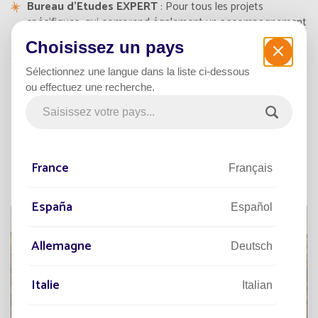
Bureau d'Etudes EXPERT
: Pour tous les projets
spécifiques, qui comprend également un accompagnement
personnalisé et une visite terrain
Choisissez un pays
Bureau d'Etudes BIM
: Réalise des intégrations
paysagères et modélisation 3D de votre projet
Sélectionnez une langue dans la liste ci-dessous
ou effectuez une recherche.
Une équipe internationale au plus
près des projets
France
Français
España
Español
Allemagne
Deutsch
Italie
Italian