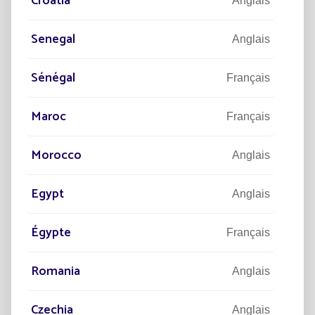
Croatia
Anglais
INGÉNIEURS / TECHNICIENS
Senegal
Anglais
10
+
Sénégal
Français
NATIONALITÉS DIFFÉRENTES
Maroc
Français
800,000
Morocco
Anglais
MÂTS ÉTUDIÉS DEPUIS 2021
Egypt
Anglais
5
Égypte
Français
<
JOURS
RÉALISATION D'UNE ÉTUDE
Romania
Anglais
Czechia
Anglais