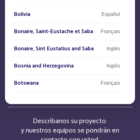
Bolivia
Español
Bonaire, Saint-Eustache et Saba
Français
Estamos a su disposición para
satisfacer sus necesidades
Bonaire, Sint Eustatius and Saba
Inglés
Bosnia and Herzegovina
Inglés
CONTACTO
Botswana
Français
+33
(0)5 53 77 97 41
Botswana
Inglés
British Indian Ocean Territory
Inglés
Descríbanos su proyecto
y nuestros equipos se pondrán en
Brunei Darussalam
Inglés