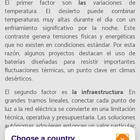
El primer factor son
las
variaciones de
temperatura
. El desierto puede combinar
temperaturas muy altas durante el día con un
enfriamiento significativo por la noche. Este
contraste genera tensiones físicas y energéticas
que no existen en condiciones estándar. Por esta
razón, algunos proyectos destacan el uso de
baterías diseñadas para resistir importantes
fluctuaciones térmicas, un punto clave en climas
desérticos.
El segundo factor es
la infraestructura
. En
grandes tramos lineales, conectar cada punto de
luz a la red eléctrica se convierte en una limitación
técnica, operativa y presupuestaria. Las soluciones
autónomas adquieren entonces un valor particular:
evitan depender de una red subterránea y
Choose a country