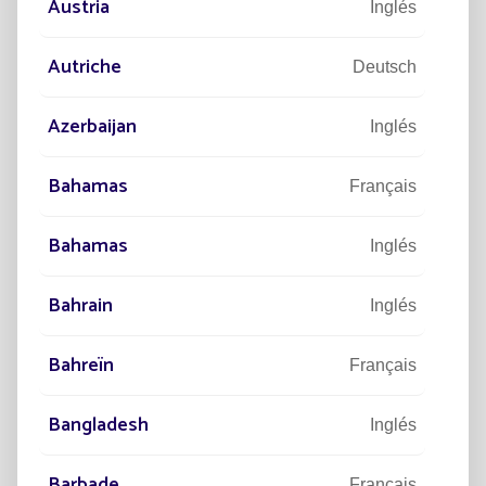
Austria
Inglés
Autriche
Deutsch
Azerbaijan
Inglés
Suscripción al newsletter
Bahamas
Français
Bahamas
Inglés
Deseo suscribirme al newsletter y he
Bahrain
Inglés
leído el aviso legal y la gestión de datos
personales
Bahreïn
Français
ENVIAR
Bangladesh
Inglés
Barbade
Français