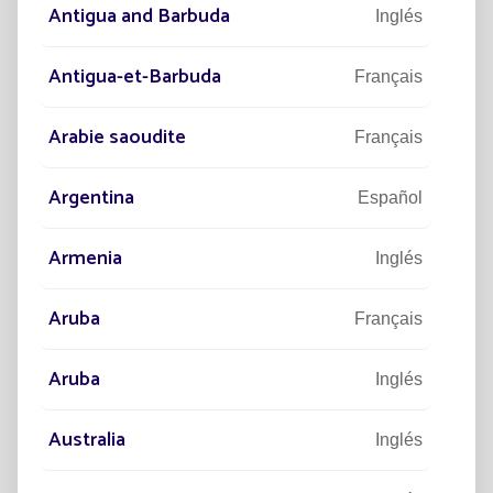
Leer el artículo
Antigua and Barbuda
Inglés
Antigua-et-Barbuda
Français
Arabie saoudite
Français
Argentina
Español
Armenia
Inglés
17/03/2026
ESTUDIO DE CASO
12/0
Aruba
Français
Restricciones climáticas que ponen a
¿Có
prueba el alumbrado público
ilum
urb
Aruba
Inglés
Vientos fuertes: ráfagas, tormentas y zonas
Ilumi
expuestas
Australia
Inglés
Leer el artículo