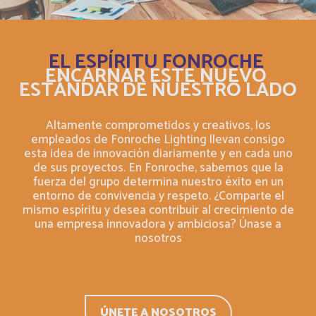
Canada
Français
EL ESPÍRITU FONROCHE
Canada
Inglés
ENCARNAR ESTE NUEVO
ESTÁNDAR DE NUESTRO LADO
Cayman Islands
Inglés
Altamente comprometidos y creativos, los
Central Afriquen Republic
empleados de Fonroche Lighting llevan consigo
Inglés
esta idea de innovación diariamente y en cada uno
de sus proyectos. En Fonroche, sabemos que la
China
Inglés
fuerza del grupo determina nuestro éxito en un
entorno de convivencia y respeto. ¿Comparte el
mismo espíritu y desea contribuir al crecimiento de
Christmas Island
Inglés
una empresa innovadora y ambiciosa? Únase a
nosotros
Chypre
Français
Cocos (Keeling) Islands
Inglés
ÚNETE A NOSOTROS