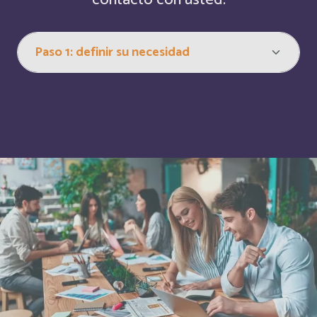
contacto con usted.
Bulgaria
Inglés
Burkina Faso
Français
Burundi
Français
Bénin
Français
Cabo Verde
Français
Cabo Verde
Inglés
Cambodia
Inglés
Cameroun
Français