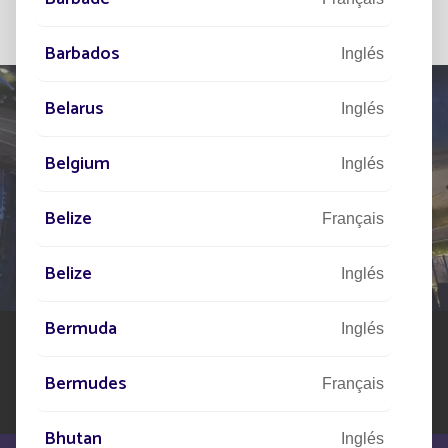
Barbados
Inglés
Belarus
Inglés
Belgium
Inglés
HÁBLENOS
DE SU PROYECTO
Belize
Français
Nuestra red de expertos está a su disposición en todo
Belize
el mundo para ayudarle en su proyecto de alumbrado
Inglés
público solar
Bermuda
Inglés
Bermudes
Français
Bhutan
Inglés