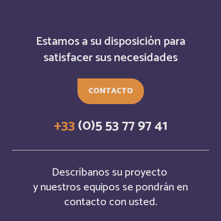
Cocos (Keeling) Islands
Inglés
Comores
Français
Estamos a su disposición para
Congo
satisfacer sus necesidades
Français
Cook Islands
Inglés
CONTACTO
Costa Rica
Français
+33
(0)5 53 77 97 41
Costa Rica
Inglés
Cuba
Français
Descríbanos su proyecto
y nuestros equipos se pondrán en
Cuba
Inglés
contacto con usted.
Curaçao
Français