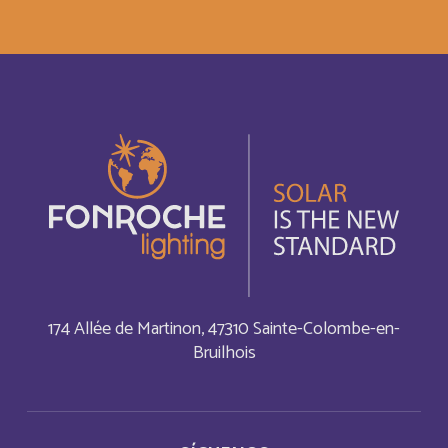
Estonia
Inglés
Eswatini
Français
Eswatini
Inglés
Ethiopia
Inglés
Faroe Islands
Inglés
Fiji
Inglés
174 Allée de Martinon, 47310 Sainte-Colombe-en-
Bruilhois
Finland
Inglés
Gabon
Français