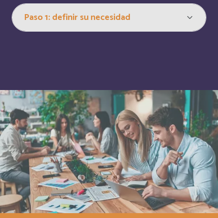
Curaçao
Inglés
Cyprus
Inglés
Côte d'Ivoire
Français
Democratic Republic of the Congo
Inglés
Denmark
Inglés
Djibouti
Français
Dominica
Inglés
Dominican Republic
Inglés