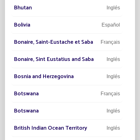
Bhutan
Inglés
Bolivia
Español
Bonaire, Saint-Eustache et Saba
Français
Bonaire, Sint Eustatius and Saba
Inglés
24/03/2026
ESTUDIO DE CASO
17/0
Bosnia and Herzegovina
Inglés
Zonas áridas: ¿cómo garantizar un
Rest
alumbrado público solar fiable a
pru
largo plazo?
Botswana
Français
Vient
En las zonas áridas, el alumbrad
expu
Botswana
Inglés
Leer el artículo
British Indian Ocean Territory
Inglés