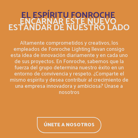
Dominique
EL ESPÍRITU FONROCHE
Français
ENCARNAR ESTE NUEVO
ESTÁNDAR DE NUESTRO LADO
East Timor
Inglés
Altamente comprometidos y creativos, los
Ecuador
Español
empleados de Fonroche Lighting llevan consigo
esta idea de innovación diariamente y en cada uno
de sus proyectos. En Fonroche, sabemos que la
El Salvador
Français
fuerza del grupo determina nuestro éxito en un
entorno de convivencia y respeto. ¿Comparte el
El Salvador
mismo espíritu y desea contribuir al crecimiento de
Inglés
una empresa innovadora y ambiciosa? Únase a
nosotros
England
Inglés
Equatorial Guinea
Inglés
ÚNETE A NOSOTROS
Eritrea
Inglés