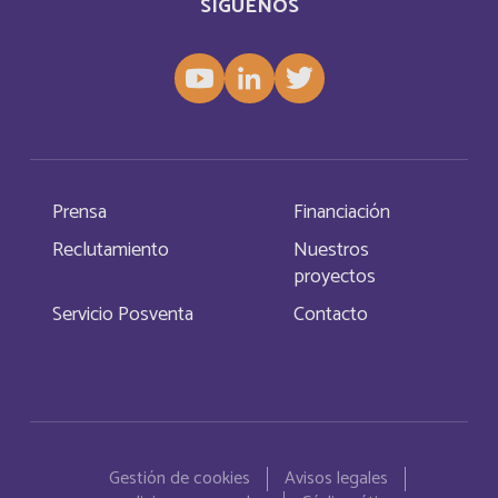
SÍGUENOS
Gambia
Inglés
Gambie
Français
Georgia
Inglés
Georgia del Sur y las Islas Sandwich
Prensa
Financiación
Español
del Sur
Reclutamiento
Nuestros
proyectos
Germany
Inglés
Servicio Posventa
Contacto
Ghana
Français
Ghana
Inglés
Menu Pied de page
Gibraltar
Español
Gestión de cookies
Avisos legales