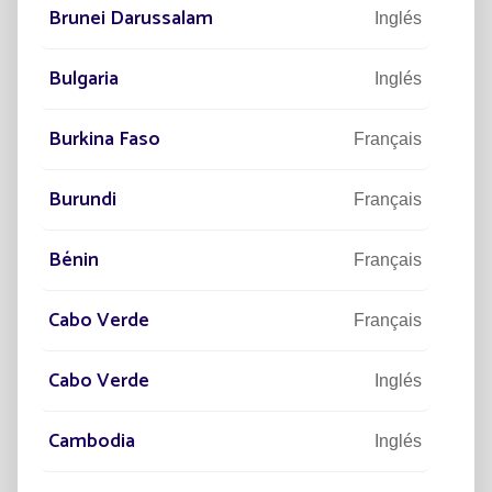
Brunei Darussalam
Inglés
Bulgaria
Inglés
Suscripción al newsletter
Burkina Faso
Français
Burundi
Français
Bénin
Deseo suscribirme al newsletter y he
Français
leído el aviso legal y la gestión de datos
personales
Cabo Verde
Français
ENVIAR
Cabo Verde
Inglés
Cambodia
Inglés