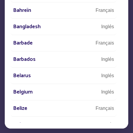
CONTACTO
Bahreïn
Français
+33
(0)5 53 77 97 41
Bangladesh
Inglés
Barbade
Français
Descríbanos su proyecto
Barbados
Inglés
y nuestros equipos se pondrán en
contacto con usted.
Belarus
Inglés
Belgium
Inglés
Belize
Français
Belize
Inglés