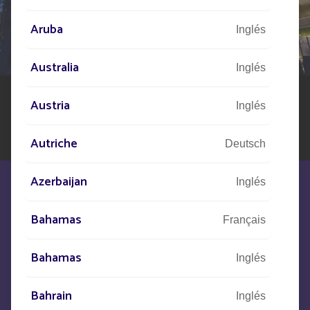
DE SU PROYECTO
Aruba
Inglés
Nuestra red de expertos está a su disposición en todo
el mundo para ayudarle en su proyecto de alumbrado
público solar
Australia
Inglés
Austria
Inglés
Autriche
Deutsch
Azerbaijan
Inglés
Bahamas
Français
Estamos a su disposición para
Bahamas
Inglés
satisfacer sus necesidades
Bahrain
Inglés