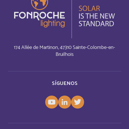
Cabo Verde
Inglés
Cambodia
Inglés
Cameroun
Français
174 Allée de Martinon, 47310 Sainte-Colombe-en-
Canada
Français
Bruilhois
Canada
Inglés
Cayman Islands
SÍGUENOS
Inglés
Central Afriquen Republic
Inglés
China
Inglés