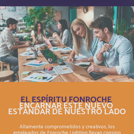
Bermuda
Inglés
Bermudes
Français
Bhutan
Inglés
Bolivia
Español
Bonaire, Saint-Eustache et Saba
Français
Bonaire, Sint Eustatius and Saba
Inglés
EL ESPÍRITU FONROCHE
ENCARNAR ESTE NUEVO
Bosnia and Herzegovina
Inglés
ESTÁNDAR DE NUESTRO LADO
Botswana
Français
Altamente comprometidos y creativos, los
empleados de Fonroche Lighting llevan consigo