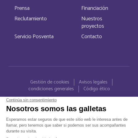
Christmas Island
Inglés
Prensa
Financiación
Chypre
Reclutamiento
Nuestros
Français
proyectos
Cocos (Keeling) Islands
Servicio Posventa
Contacto
Inglés
Comores
Français
Congo
Menu Pied de page
Français
Gestión de cookies
Avisos legales
Cook Islands
Inglés
condiciones generales
Código ético
Costa Rica
Français
Costa Rica
Inglés
Cuba
Français