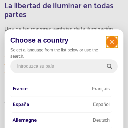
La libertad de iluminar en todas
partes
Una de las mayores ventajas de la iluminación
solar reside en su adaptabilidad. Se ajusta a todos
Choose a country
los entornos:
Select a language from the list below or use the
pueblos aislados, zonas rurales,
search.
centros urbanos, urbanizaciones,
áreas comerciales e industriales.
Esta tecnología garantiza confort y seguridad.
Esta libertad de iluminar en todas partes ayuda a
France
Français
reducir desigualdades territoriales: cada habitante,
ya viva en zona urbana o remota, disfruta de la
España
Español
misma calidad de luz.
Allemagne
Deutsch