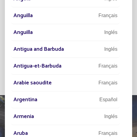
Anguilla
Français
Deseo suscribirme al newsletter y he
leído el aviso legal y la gestión de datos
Anguilla
Inglés
personales
ENVIAR
Antigua and Barbuda
Inglés
Antigua-et-Barbuda
Français
Arabie saoudite
Français
Argentina
Español
Armenia
Inglés
HÁBLENOS
Aruba
Français