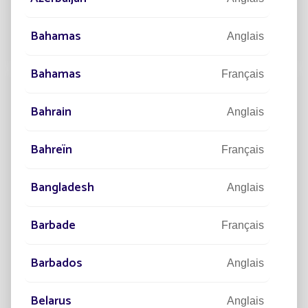
économiques sont au cœur de nos préoccupations,
comment l’éclairage public solaire arrive à éclaire
Bahamas
Anglais
Lire la suite
Bahamas
Français
Bahrain
Anglais
Bahreïn
Français
Bangladesh
Anglais
Barbade
Français
06/10/2022
EXPERTISE
Barbados
Anglais
Candelabres éclairage public : Le Saviez-
vous ?
Belarus
Anglais