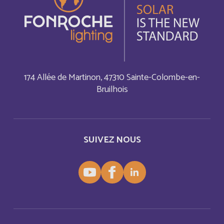
Cook Islands
Anglais
Costa Rica
Anglais
Costa Rica
Français
174 Allée de Martinon, 47310 Sainte-Colombe-en-
Cuba
Bruilhois
Anglais
Cuba
Français
SUIVEZ NOUS
Curaçao
Anglais
Curaçao
Français
Cyprus
Anglais