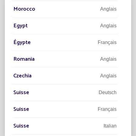
Morocco
Anglais
Egypt
Anglais
Égypte
Français
Romania
Anglais
Czechia
Anglais
10/03/2020
DÉVELOPPEMENT DURABLE
Infrastructures routières : 5 raisons de
Suisse
Deutsch
privilégier un éclairage durable
Suisse
Le phénomène de mondialisation se définit comme le
Français
principal moteur du développement économique.
Suisse
Italian
Lire la suite