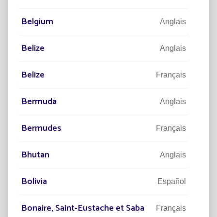
L'éclairage public est un enjeu majeur pour la sécurité
et le confort des usagers.
Belgium
Anglais
Lire la suite
Belize
Anglais
Belize
Français
Bermuda
Anglais
Bermudes
Français
Bhutan
Anglais
Bolivia
18/07/2022
EXPERTISE
Español
Quelles applications pour l’éclairage
solaire ?
Bonaire, Saint-Eustache et Saba
Français