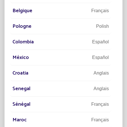
Belgique
Français
Pologne
Polish
Colombia
Español
México
Español
19/10/2023
DÉVELOPPEMENT DURABLE
Croatia
Anglais
Raison n° 3 : le développement durable,
le facteur clé de l'éclairage public
Senegal
solaire
Anglais
Découvrez pourquoi le lampadaire solaire est LA
Sénégal
Français
solution à vos projets d'éclairage public
Lire la suite
Maroc
Français