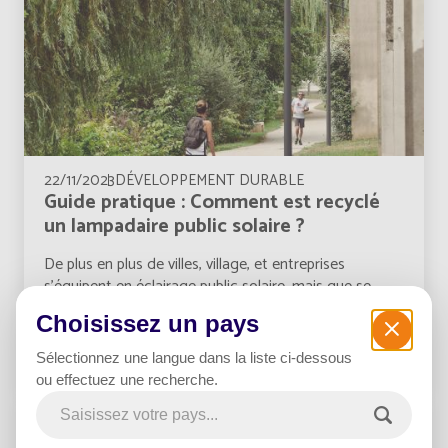
22/11/2023
DÉVELOPPEMENT DURABLE
Guide pratique : Comment est recyclé
un lampadaire public solaire ?
De plus en plus de villes, village, et entreprises
s’équipent en éclairage public solaire, mais que se
produit-il lorsque ces lampadaires atteignent la fin de
Choisissez un pays
leur cycle de vie ?
Sélectionnez une langue dans la liste ci-dessous
Lire la suite
ou effectuez une recherche.