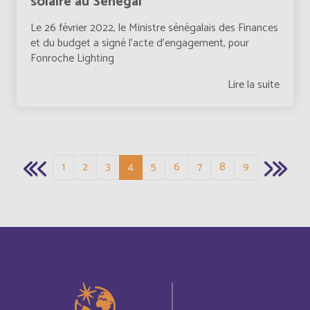
solaire au Sénégal
Cayman Islands
Anglais
Le 26 février 2022, le Ministre sénégalais des Finances
et du budget a signé l’acte d’engagement, pour
Central Afriquen Republic
Anglais
Fonroche Lighting
Lire la suite
China
Anglais
Pagination
Christmas Island
Anglais
Chypre
Page
Page
Page
Page courante
Page
Page
Page
Page
Page
1
2
3
4
5
6
7
8
9
Français
Cocos (Keeling) Islands
Anglais
Comores
Français
Congo
Français