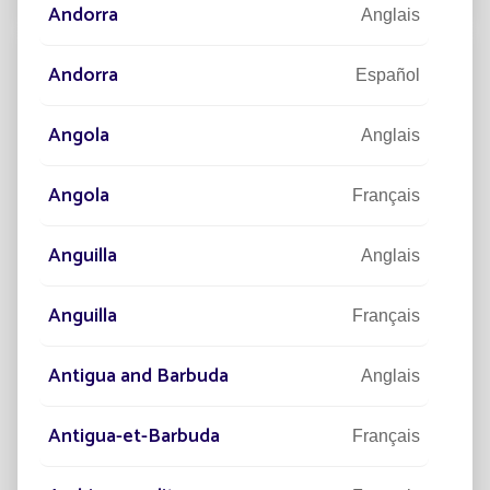
Andorra
Anglais
Andorra
Español
Angola
Anglais
Angola
Français
Anguilla
Anglais
Anguilla
Français
11/10/2023
EXPERTISE
Innovation dans l’éclairage public :
Antigua and Barbuda
fusion du solaire et de la technologie
Anglais
intelligente
Antigua-et-Barbuda
Français
L'innovation et le développement technologique sont
au cœur de notre société et les villes, de plus en plus