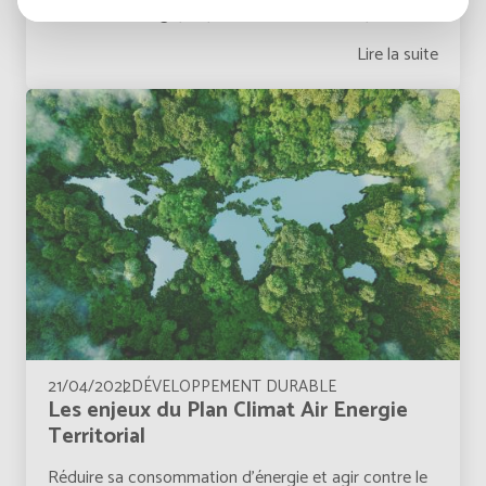
Innovant, écologique, performant, économique…L’
Bonaire, Sint Eustatius and Saba
Anglais
Lire la suite
Bosnia and Herzegovina
Anglais
Botswana
Anglais
Botswana
Français
British Indian Ocean Territory
Anglais
Brunei Darussalam
Anglais
21/04/2022
DÉVELOPPEMENT DURABLE
Bulgaria
Anglais
Les enjeux du Plan Climat Air Energie
Territorial
Burkina Faso
Français
Réduire sa consommation d’énergie et agir contre le