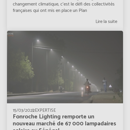
changement climatique, c’est le défi des collectivités
Burundi
Français
françaises qui ont mis en place un Plan
Lire la suite
Bénin
Français
Cabo Verde
Anglais
Cabo Verde
Français
Cambodia
Anglais
Cameroun
Français
Canada
Anglais
15/03/2022
EXPERTISE
Fonroche Lighting remporte un
Canada
Français
nouveau marché de 67 000 lampadaires