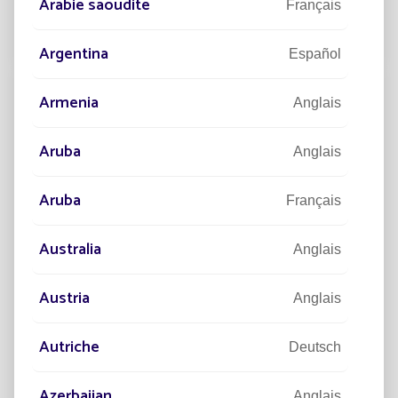
Arabie saoudite
connectées, sont à la recherche permane
Français
Lire la suite
Argentina
Español
Armenia
Anglais
Aruba
Anglais
Aruba
Français
Australia
Anglais
Austria
Anglais
05/10/2023
EXPERTISE
Pourquoi opter pour l’éclairage public
Autriche
solaire ?
Deutsch
Dans un monde où les enjeux environnementaux et
Azerbaijan
Anglais