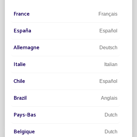
France
Français
España
Español
Allemagne
Deutsch
Italie
Italian
30/10/2023
RÉFÉRENCES
Inauguration d'un projet pilote FASEP
Chile
en Uruguay
Español
Moins d’un an après la signature d’un protocole
Brazil
Anglais
d’accord en Uruguay pour le déploiement d’un projet
pilote d’éclairage s
Pays-Bas
Dutch
Lire la suite
Belgique
Dutch