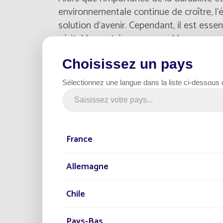
environnementale continue de croître, l'é
solution d’avenir. Cependant, il est esse
véritablement éco-responsable.
Choisissez un pays
Dans cet article, nous explorerons les asp
mieux comprendre son impact environneme
Sélectionnez une langue dans la liste ci-dessous
des solutions durables. Nous examinerons 
les pratiques que nous utilisons afin de
long du cycle de vie de ces systèmes d'
France
En complément, nous vous invitons à
dé
grâce au lampadaire solaire contribue à 
Allemagne
Chile
Pays-Bas