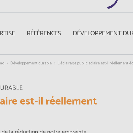
RTISE
RÉFÉRENCES
DÉVELOPPEMENT DU
Mag
Développement durable
L’éclairage public solaire est-il réellement 
DURABLE
aire est-il réellement
et de la réduction de notre empreinte