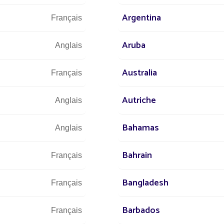
Argentina
Français
Aruba
Anglais
Australia
des lampadaires
Français
cyclés
Autriche
Anglais
Bahamas
Anglais
e simples dispositifs d'éclairage, incarnent
logique et la durabilité environnementale.
Bahrain
Français
blic solaire permet aux collectivités de
sant leurs répercussions sur
Bangladesh
Français
étique grâce à l'utilisation d'énergie
ville plus responsable et intelligente.
Barbados
Français