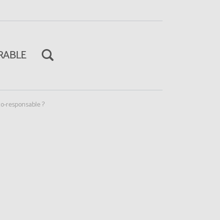
RABLE
éco-responsable ?
Poursuivre la lecture