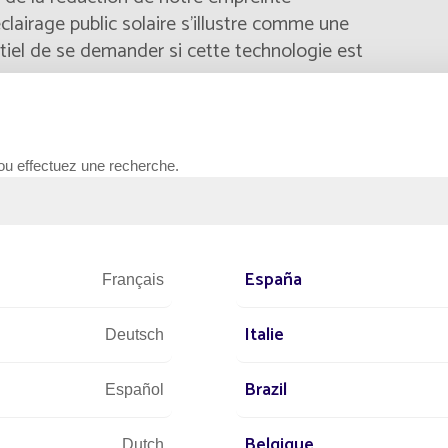
clairage public solaire s’illustre comme une
ntiel de se demander si cette technologie est
ects clés de l'éclairage public solaire pour
ntal et son rôle dans la transition vers
 ou effectuez une recherche.
sa durabilité et sa recyclabilité, ainsi que
 limiter notre impact environnemental tout au
éclairage innovants.
España
Français
couvrir comment le développement durable
une planète plus verte et plus propre
.
Italie
Deutsch
Brazil
Español
Belgique
Dutch