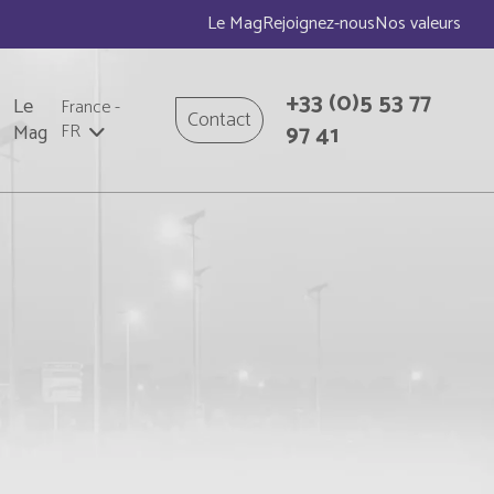
Le Mag
Rejoignez-nous
Nos valeurs
+33
(0)5 53 77
Le
France
-
Contact
97 41
Mag
FR