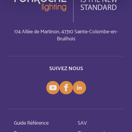
Luxembourg
Anglais
174 Allée de Martinon, 47310 Sainte-Colombe-en-
Slovenia
Anglais
Bruilhois
Afghanistan
Anglais
Albania
Anglais
SUIVEZ NOUS
Algeria
Anglais
Algérie
Français
American Samoa
Anglais
Guide Référence
SAV
Andorra
Anglais