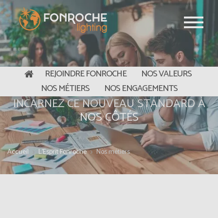
Aller au contenu principal
REJOINDRE FONROCHE
NOS VALEURS
L'ESPRIT FONROCHE
NOS MÉTIERS
NOS ENGAGEMENTS
INCARNEZ CE NOUVEAU STANDARD À
NOS CÔTÉS
Accueil
L'Esprit Fonroche
Nos métiers