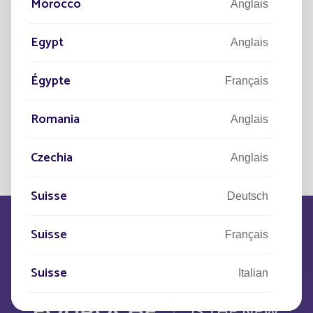
Morocco
Anglais
Export…. Autant de spécialités tournées vers l’avenir.
Egypt
Anglais
Vous souhaitez rejoindre l'aventure
Fonroche Lighting ?
Égypte
Français
Voir les offres d'emplois
Romania
Anglais
Czechia
Anglais
Suisse
Deutsch
Suisse
Français
Suisse
Italian
Switzerland
Anglais