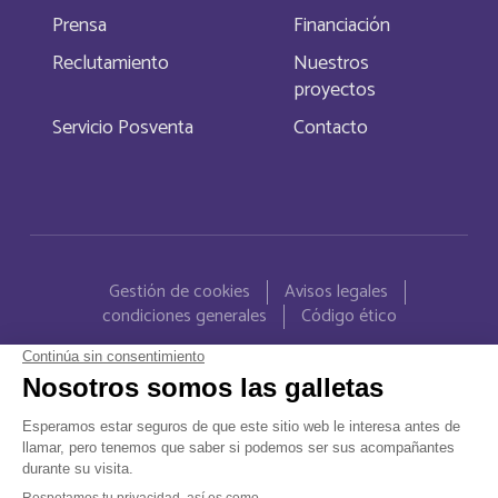
Prensa
Financiación
Canada
Reclutamiento
Nuestros
Français
proyectos
Canada
Inglés
Servicio Posventa
Contacto
Cayman Islands
Inglés
Central Afriquen Republic
Inglés
Menu Pied de page
Gestión de cookies
Avisos legales
China
Inglés
condiciones generales
Código ético
Christmas Island
Inglés
Chypre
Français
Cocos (Keeling) Islands
Inglés