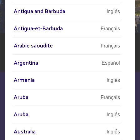
DE SU PROYECTO
Antigua and Barbuda
Inglés
Nuestra red de expertos está a su disposición en todo
el mundo para ayudarle en su proyecto de alumbrado
Antigua-et-Barbuda
público solar
Français
Arabie saoudite
Français
Argentina
Español
Armenia
Inglés
Aruba
Français
Estamos a su disposición para
Aruba
Inglés
satisfacer sus necesidades
Australia
Inglés