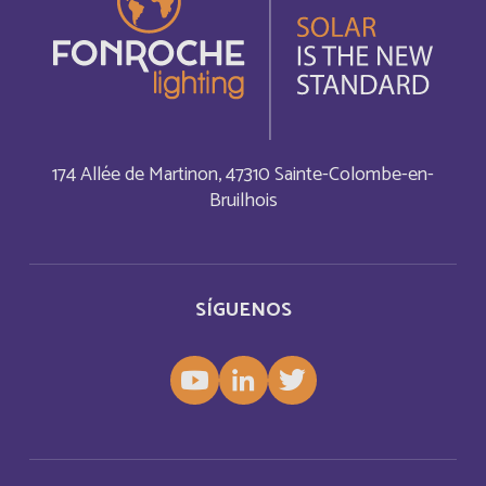
Brunei Darussalam
Inglés
Bulgaria
Inglés
Burkina Faso
Français
174 Allée de Martinon, 47310 Sainte-Colombe-en-
Burundi
Français
Bruilhois
Bénin
Français
Cabo Verde
Français
SÍGUENOS
Cabo Verde
Inglés
Cambodia
Inglés
Cameroun
Français