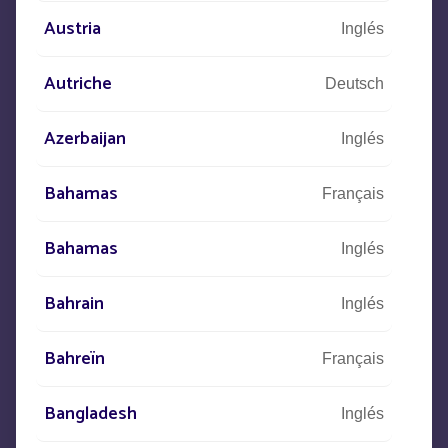
CONTACTO
Austria
Inglés
+33
(0)5 53 77 97 41
Autriche
Deutsch
Azerbaijan
Inglés
Descríbanos su proyecto
Bahamas
Français
y nuestros equipos se pondrán en
contacto con usted.
Bahamas
Inglés
Bahrain
Inglés
Bahreïn
Français
Bangladesh
Inglés