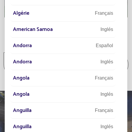
Algérie
Français
American Samoa
Inglés
Todos los proyectos
Andorra
Español
Todos los proyectos Comunidad / Lugar
Andorra
Inglés
aislado / Parque y jardín
Angola
Français
Angola
Inglés
Anguilla
Français
HÁBLENOS
Anguilla
Inglés