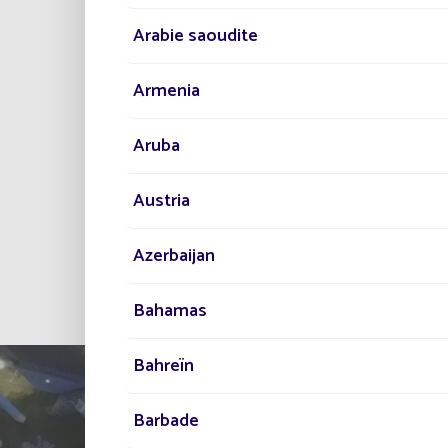
Arabie saoudite
Armenia
Aruba
Austria
Azerbaijan
Todos los proyect
Bahamas
Bahreïn
Barbade