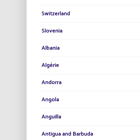
LOS R
Switzerland
De
Slovenia
Ma
Pr
Albania
Algérie
Andorra
Angola
Anguilla
Antigua and Barbuda