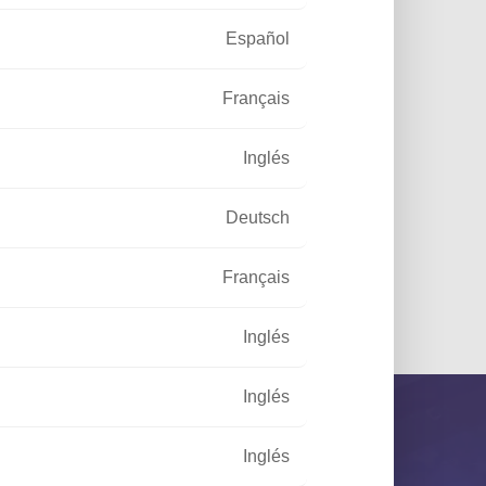
Español
Français
Inglés
Deutsch
Français
o / Parque y jardín
Inglés
Inglés
Inglés