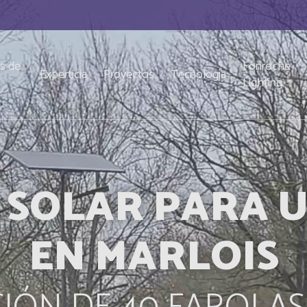
s de
Fonroche
Experticia
Proyectos
Tecnología
o
Lighting
 SOLAR PARA UN
EN MARLOIS