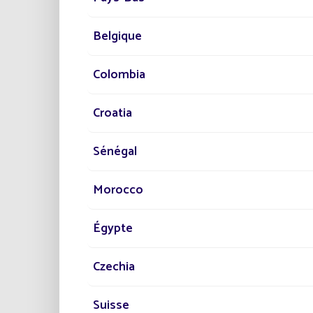
•
Indep
Belgique
Caract
Colombia
•
Insta
Croatia
constan
•
Fonr
Sénégal
correc
•
Ilumi
Morocco
peatone
Égypte
Este pr
modern
Czechia
contrib
Suisse
Descub