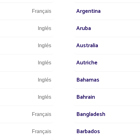
Argentina
Français
Aruba
Inglés
Australia
Inglés
Autriche
Inglés
Bahamas
Inglés
os
Todos los proyectos Comunidad / Lugar aislad
Bahrain
Inglés
Bangladesh
Français
Barbados
Français