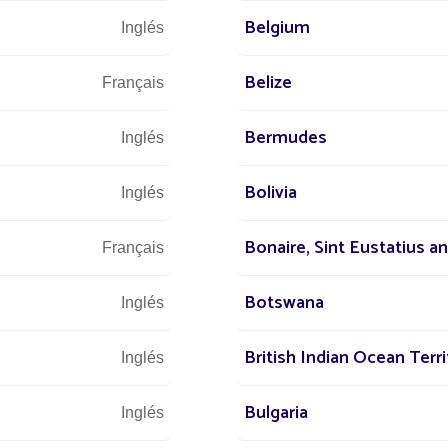
Belgium
Inglés
Belize
Français
Estamos a su disp
Bermudes
Inglés
O
Bolivia
Inglés
 está a
Bonaire, Sint Eustatius a
Français
el mundo
+3
Botswana
Inglés
yecto de
British Indian Ocean Terri
Inglés
Bulgaria
Inglés
D