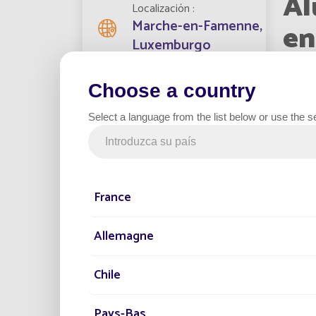
Al
Localización
Marche-en-Famenne,
en
Luxemburgo
Choose a country
Farolas instaladas
40
En 2023
Select a language from the list below or use the s
ilumin
Lighti
Fecha del proyecto
un carri
2023
France
Categoría
Carril bici
Allemagne
•
Segur
Chile
y la c
•
Respe
Pays-Bas