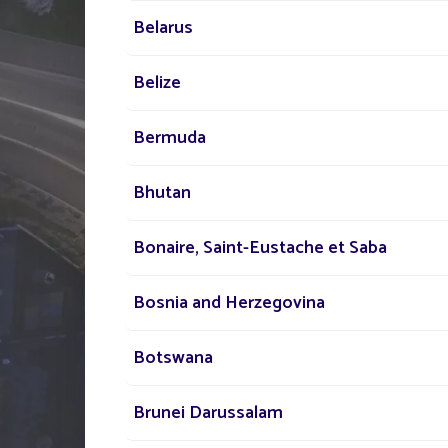
Belarus
Belize
HÁBLENOS
Bermuda
DE SU PROYECT
Bhutan
Nuestra red de expertos
Bonaire, Saint-Eustache et Saba
su disposición en todo 
Bosnia and Herzegovina
para ayudarle en su pro
alumbrado público solar
Botswana
Brunei Darussalam