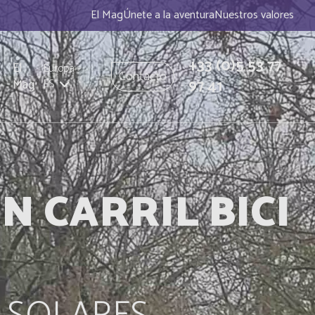
El Mag
Únete a la aventura
Nuestros valores
+33
(0)5 53 77
El
Europa
-
Contacto
97 41
Mag
ES
 CARRIL BICI