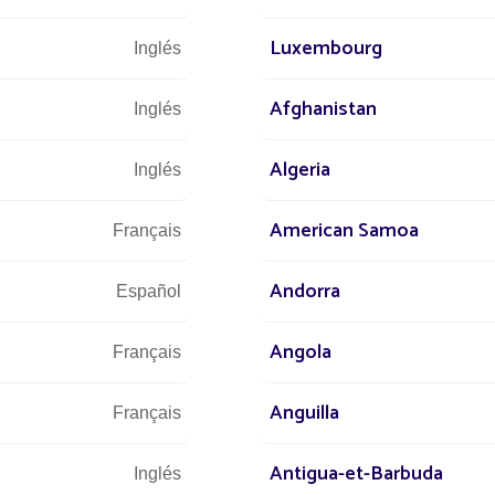
ETOS DEL PROYECTO
Luxembourg
Inglés
sarrollo sostenible
Afghanistan
Inglés
yor seguridad
oteger el medio ambiente
Algeria
Inglés
American Samoa
Français
Andorra
Español
Angola
Français
Anguilla
Français
Antigua-et-Barbuda
Inglés