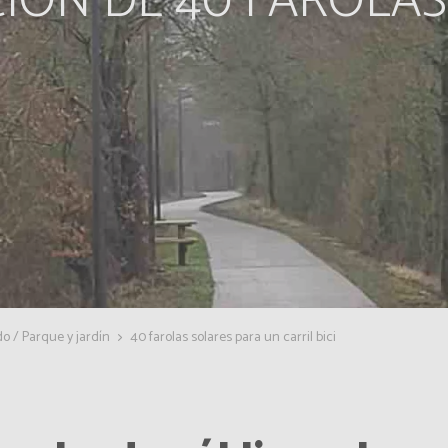
IÓN DE 40 FAROLA
o / Parque y jardín
40 farolas solares para un carril bici