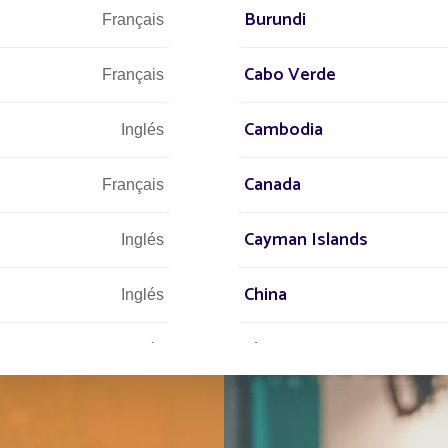
y nuestros equi
Burundi
Français
Cabo Verde
Français
Cambodia
Inglés
Canada
Français
Cayman Islands
Inglés
China
Inglés
Chypre
Inglés
Comores
Inglés