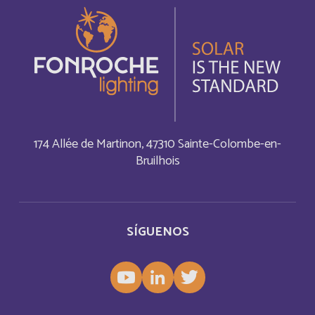
Bonaire, Sint Eustatius and Saba
Inglés
Bosnia and Herzegovina
Inglés
Botswana
Français
Botswana
Inglés
174 Allée de Martinon, 47310 Sainte-Colombe-en-
Bruilhois
British Indian Ocean Territory
Inglés
Brunei Darussalam
Inglés
SÍGUENOS
Bulgaria
Inglés
Burkina Faso
Français