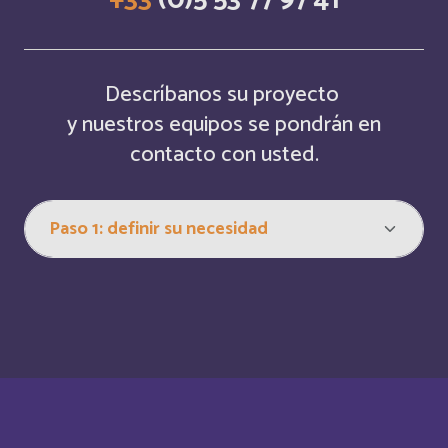
Belgium
Inglés
Belize
Français
Descríbanos su proyecto
y nuestros equipos se pondrán en
Belize
Inglés
contacto con usted.
Bermuda
Inglés
Bermudes
Français
Bhutan
Inglés
Bolivia
Español
Bonaire, Saint-Eustache et Saba
Français