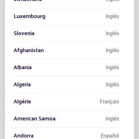
constante toute la nuit, sans abaissement de puissance.
Luxembourg
Inglés
Ejemplo :
Slovenia
Inglés
Afghanistan
Inglés
Albania
Inglés
Algeria
Inglés
Las ventajas :
Algérie
Français
El perfil de iluminación «Potencia constante» es útil para
aplicaciones que requieren una iluminación a un determinado
American Samoa
nivel (Alumbrado de seguridad, rotondas).
Inglés
Andorra
Español