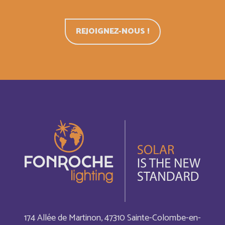
Cabo Verde
Anglais
REJOIGNEZ-NOUS !
Cabo Verde
Français
Cambodia
Anglais
Cameroun
Français
Canada
Anglais
Canada
Français
Cayman Islands
Anglais
Central Afriquen Republic
Anglais
174 Allée de Martinon, 47310 Sainte-Colombe-en-