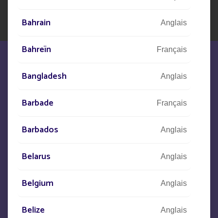
Bahrain
Anglais
Bahreïn
Français
Bangladesh
Anglais
Barbade
Nous sommes à votre écoute pour
Français
répondre à vos besoins
Barbados
Anglais
CONTACTEZ-NOUS
Belarus
Anglais
Belgium
+33
(0)5 53 77 97 41
Anglais
Belize
Anglais