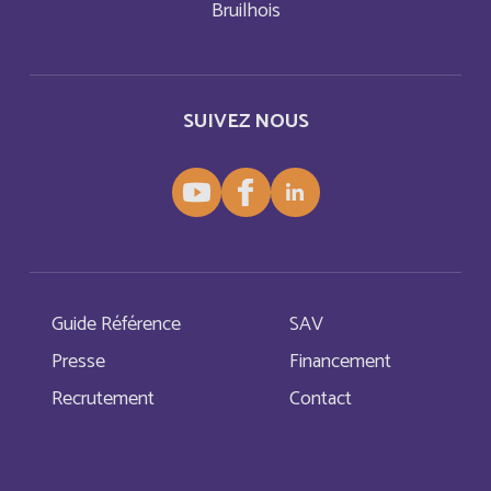
Bruilhois
China
Anglais
Christmas Island
Anglais
SUIVEZ NOUS
Chypre
Français
Cocos (Keeling) Islands
Anglais
Comores
Français
Congo
Français
Guide Référence
SAV
Presse
Financement
Cook Islands
Anglais
Recrutement
Contact
Costa Rica
Anglais