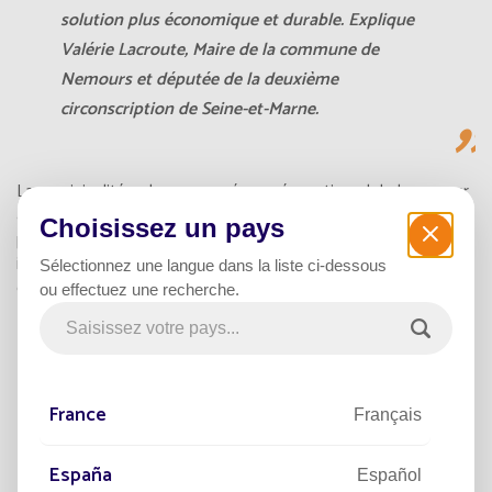
solution plus économique et durable. Explique
Valérie Lacroute, Maire de la commune de
Nemours et députée de la deuxième
circonscription de Seine-et-Marne.
La municipalité a donc engagé une rénovation globale : passer
à un éclairage 100 % autonome sur une partie importante du
Choisissez un pays
parc, grâce à
l'énergie solaire photovoltaïque.
Un enjeux
important pour limiter et réduire les dépenses de la commune
Sélectionnez une langue dans la liste ci-dessous
grâce à une solution écologique.
ou effectuez une recherche.
366 LAMPADAIRES SOLAIRES
POUR TRANSFORMER LA VILLE
France
Français
Le choix s’est porté sur la gamme de
candélabres solaires
España
Español
autonomes Smartlight
,
fabriqués par Fonroche Lighting.