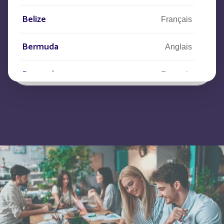
Décrivez-nous votre projet,
Belize
Français
nos équipes prendront contact avec vous
Bermuda
Anglais
Bermudes
Français
Bhutan
Anglais
Bolivia
Español
Bonaire, Saint-Eustache et Saba
Français
Bonaire, Sint Eustatius and Saba
Anglais
Bosnia and Herzegovina
Anglais