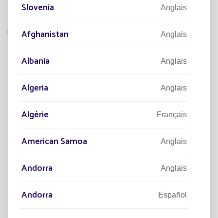
Slovenia
Anglais
Nemours démontre qu’il est possible de conjuguer
innovation, sécurité et sobriété énergétique
, avec un
retour sur investissement rapide et visible.
Afghanistan
Anglais
Albania
Anglais
À
DÉCOUVRIR
Algeria
Anglais
Algérie
Français
American Samoa
Anglais
Andorra
Anglais
Andorra
Español