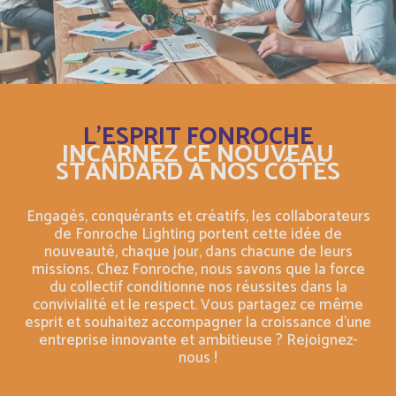
Botswana
Anglais
Botswana
Français
British Indian Ocean Territory
L'ESPRIT FONROCHE
Anglais
INCARNEZ CE NOUVEAU
STANDARD À NOS CÔTÉS
Brunei Darussalam
Anglais
Engagés, conquérants et créatifs, les collaborateurs
Bulgaria
Anglais
de Fonroche Lighting portent cette idée de
nouveauté, chaque jour, dans chacune de leurs
missions. Chez Fonroche, nous savons que la force
Burkina Faso
Français
du collectif conditionne nos réussites dans la
convivialité et le respect. Vous partagez ce même
Burundi
esprit et souhaitez accompagner la croissance d'une
Français
entreprise innovante et ambitieuse ? Rejoignez-
nous !
Bénin
Français