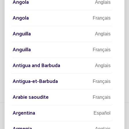
Angola
Anglais
Angola
Français
RÉALISATIONS
L'UNIVERSITÉ DE BORDEAUX
Anguilla
Anglais
RÉVOLUTIONNE SON ÉCLAIRAGE
AVEC FONROCHE LIGHTING
Anguilla
Français
L'Université de Bordeaux installe 300 lampadaires
solaires avec Fonroche Lighting pour moderniser
Antigua and Barbuda
Anglais
ses infrastructures
Lire la suite
Antigua-et-Barbuda
Français
Arabie saoudite
Français
Argentina
Español
Anglais