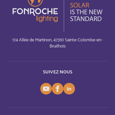
Barbade
Français
Barbados
Anglais
Belarus
Anglais
174 Allée de Martinon, 47310 Sainte-Colombe-en-
Bruilhois
Belgium
Anglais
Belize
Anglais
SUIVEZ NOUS
Belize
Français
Bermuda
Anglais
Bermudes
Français