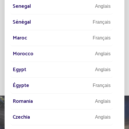
Senegal
Anglais
Sénégal
Je souhaite m'inscrire à la newsletter et
Français
j'ai pris connaissance des mentions
légales et de la gestion des données
Maroc
personnelles.
Français
S'INSCRIRE
Morocco
Anglais
Egypt
Anglais
Égypte
Français
Romania
Anglais
Czechia
Anglais