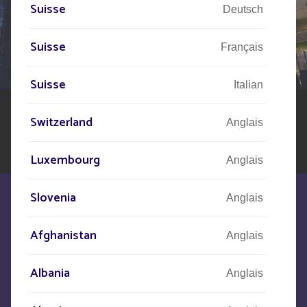
PARLEZ-NOUS
Suisse
Deutsch
DE VOTRE PROJET
Suisse
Notre réseau d'experts est à votre disposition partout
Français
dans le monde pour vous accompagner dans votre
projet d'éclairage public solaire.
Suisse
Italian
Switzerland
Anglais
Luxembourg
Anglais
Slovenia
Anglais
Afghanistan
Anglais
Nous sommes à votre écoute pour
Albania
Anglais
répondre à vos besoins