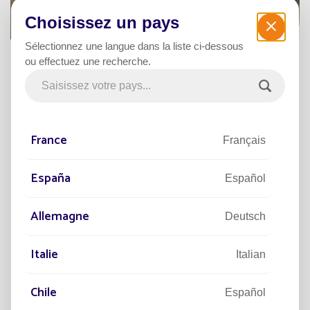
Choisissez un pays
Sélectionnez une langue dans la liste ci-dessous
ou effectuez une recherche.
Poursuivre la lecture
France
Français
España
Español
Allemagne
Deutsch
Italie
Italian
10/03/2026
RÉFÉRENCES
15/0
Chile
Español
Fauroux : une commune rurale passe
Perf