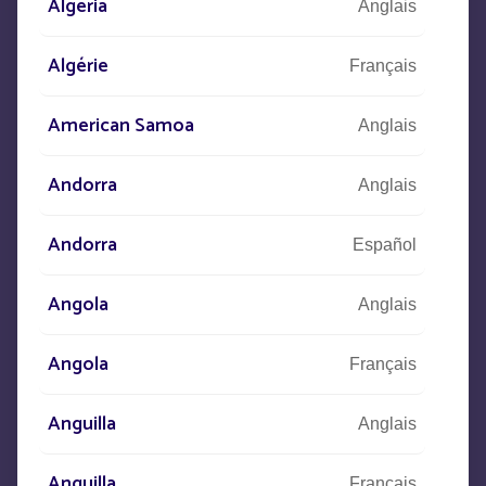
Algeria
Anglais
CONTACTEZ-NOUS
Algérie
Français
+33
(0)5 53 77 97 41
American Samoa
Anglais
Andorra
Anglais
Décrivez-nous votre projet,
Andorra
Español
nos équipes prendront contact avec vous
Angola
Anglais
Angola
Français
Anguilla
Anglais
Anguilla
Français