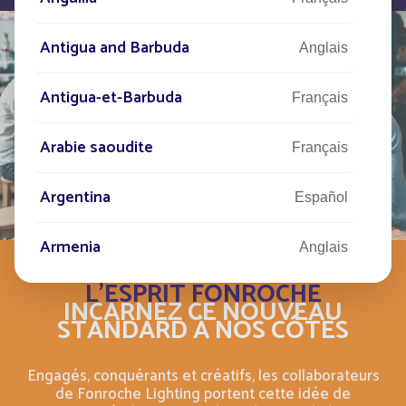
Antigua and Barbuda
Anglais
Antigua-et-Barbuda
Français
Arabie saoudite
Français
Argentina
Español
Armenia
Anglais
L'ESPRIT FONROCHE
Aruba
Anglais
INCARNEZ CE NOUVEAU
STANDARD À NOS CÔTÉS
Aruba
Français
Engagés, conquérants et créatifs, les collaborateurs
de Fonroche Lighting portent cette idée de
Australia
Anglais