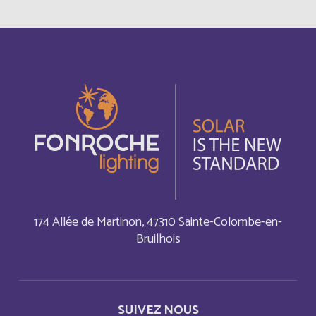
Cambodia
Anglais
Cameroun
Français
Canada
Anglais
Canada
Français
Cayman Islands
Anglais
174 Allée de Martinon, 47310 Sainte-Colombe-en-
Central Afriquen Republic
Anglais
Bruilhois
China
Anglais
Christmas Island
Anglais
SUIVEZ NOUS