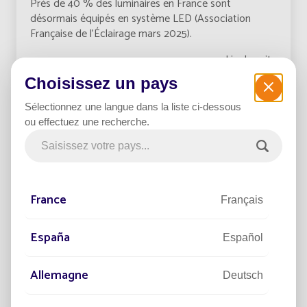
Près de 40 % des luminaires en France sont
désormais équipés en système LED (Association
Française de l’Éclairage mars 2025).
Lire la suite
Choisissez un pays
Sélectionnez une langue dans la liste ci-dessous
ou effectuez une recherche.
France
Français
España
Español
02/09/2025
EXPERTISE
Allemagne
Deutsch
Éclairage public solaire : la liberté
d’éclairer