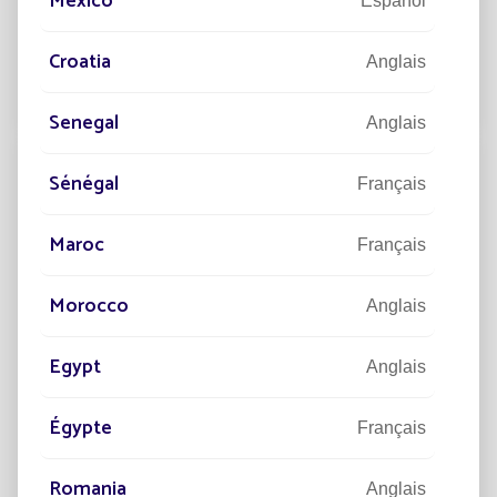
México
Español
public pour ses espaces extérieurs ?
Un éclairage public en constante évolution&nbsp;
Croatia
Anglais
Lire la suite
Senegal
Anglais
Sénégal
Français
Maroc
Français
Morocco
Anglais
Egypt
Anglais
Égypte
Français
24/07/2025
EXPERTISE
Briller autrement : le solaire au service
Romania
de la transition énergétique
Anglais