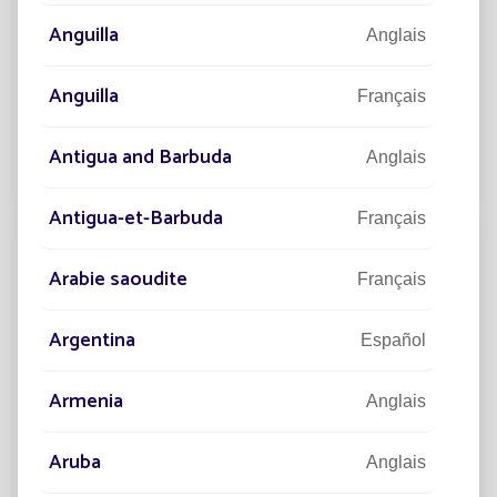
Pourquoi choisir l’éclairage public
Anguilla
Anglais
solaire ?
Aujourd’hui, l’éclairage public solaire est bien plus
Anguilla
Français
qu’une innovation technologique, c’est une réponse
concrète aux nouveaux enjeux technologique
Antigua and Barbuda
Anglais
Lire la suite
Antigua-et-Barbuda
Français
Arabie saoudite
Français
Argentina
Español
Armenia
Anglais
Aruba
Anglais