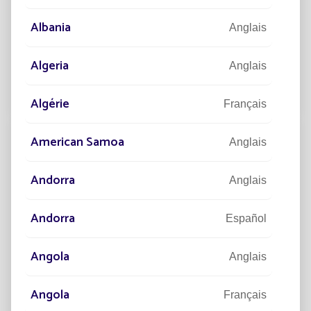
énergétique
Albania
Anglais
Omniprésent dans notre quotidien, l’éclairage urbain
garantit notre sécurité et notre confort de jour
Algeria
Anglais
comme de nuit.
Lire la suite
Algérie
Français
American Samoa
Anglais
Andorra
Anglais
Andorra
Español
Angola
Anglais
Angola
Français
23/07/2025
EXPERTISE