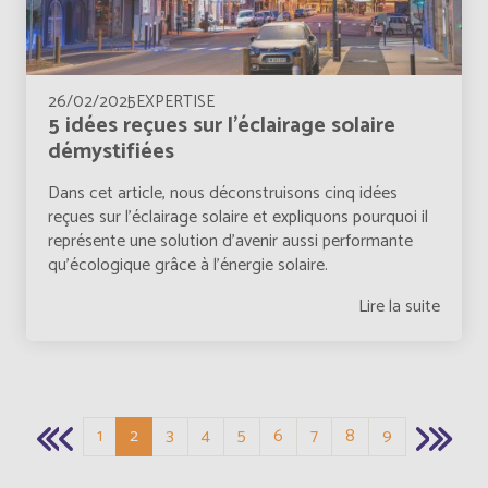
British Indian Ocean Territory
Anglais
26/02/2025
EXPERTISE
Brunei Darussalam
5 idées reçues sur l’éclairage solaire
Anglais
démystifiées
Bulgaria
Anglais
Dans cet article, nous déconstruisons cinq idées
reçues sur l’éclairage solaire et expliquons pourquoi il
Burkina Faso
représente une solution d’avenir aussi performante
Français
qu’écologique grâce à l'énergie solaire.
Burundi
Français
Lire la suite
Pagination
Bénin
Français
Cabo Verde
Anglais
Page
Page courante
Page
Page
Page
Page
Page
Page
Page
1
2
3
4
5
6
7
8
9
Cabo Verde
Français