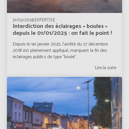
Bermuda
Anglais
Bermudes
Français
31/03/2025
EXPERTISE
Interdiction des éclairages « boules »
depuis le 01/01/2025 : on fait le point !
Bhutan
Anglais
Depuis le 1er janvier 2025, l’arrêté du 27 décembre
Bolivia
2018 est pleinement appliqué, marquant la fin des
Español
éclairages publics de type "boule".
Bonaire, Saint-Eustache et Saba
Français
Lire la suite
Bonaire, Sint Eustatius and Saba
Anglais
Bosnia and Herzegovina
Anglais
Botswana
Anglais
Botswana
Français