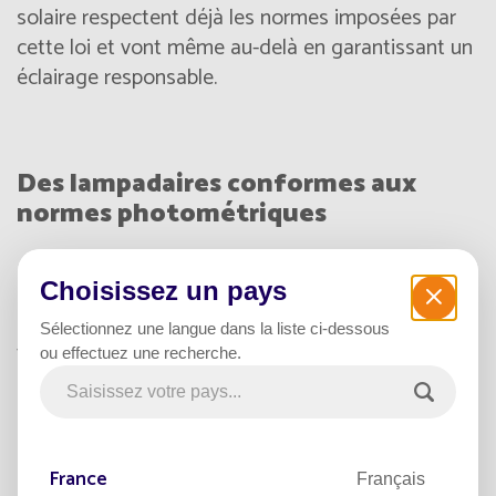
solaire respectent déjà les normes imposées par
cette loi et vont même au-delà en garantissant un
éclairage responsable.
Des lampadaires conformes aux
normes photométriques
Choisissez un pays
Les lanternes sont conçues pour
diriger la
lumière uniquement vers le sol
, évitant ainsi
Sélectionnez une langue dans la liste ci-dessous
toute pollution lumineuse inutile. Chaque
ou effectuez une recherche.
installation est étudiée pour offrir un éclairage
homogène et efficace, sans nuisance pour
l’environnement.
France
Français
La
certification DarkSky
est d’ailleurs une