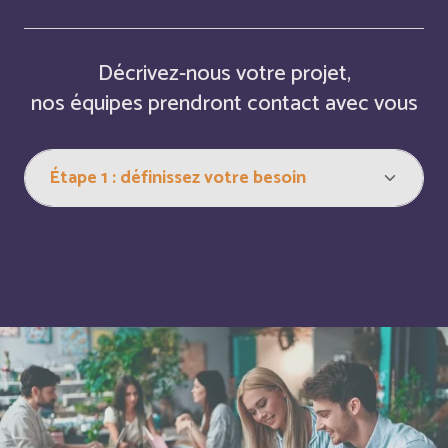
Central Afriquen Republic
Anglais
China
Décrivez-nous votre projet,
Anglais
nos équipes prendront contact avec vous
Christmas Island
Anglais
Chypre
Français
Cocos (Keeling) Islands
Anglais
Comores
Français
Congo
Français
Cook Islands
Anglais