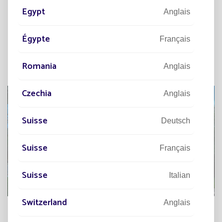
Egypt
Anglais
Certaines communes n’ont pas attendu la date
butoir pour agir.
Nemours
, en Seine-et-Marne, fait
Égypte
Français
partie des villes qui ont choisi d'anticiper cette
réglementation en adoptant l'éclairage solaire
Romania
Anglais
autonome.
Czechia
Anglais
Suisse
Deutsch
Suisse
Français
Suisse
Italian
Switzerland
Anglais