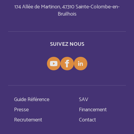
174 Allée de Martinon, 47310 Sainte-Colombe-en-
El Salvador
Bruilhois
Français
England
Anglais
SUIVEZ NOUS
Equatorial Guinea
Anglais
Eritrea
Anglais
Estonia
Anglais
Eswatini
Anglais
Guide Référence
SAV
Presse
Financement
Eswatini
Français
Recrutement
Contact
Ethiopia
Anglais