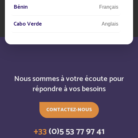
Bénin
Français
Cabo Verde
Anglais
Cabo Verde
Français
Cambodia
Anglais
Cameroun
Français
Nous sommes à votre écoute pour
répondre à vos besoins
Canada
Anglais
Canada
CONTACTEZ-NOUS
Français
Cayman Islands
Anglais
+33
(0)5 53 77 97 41