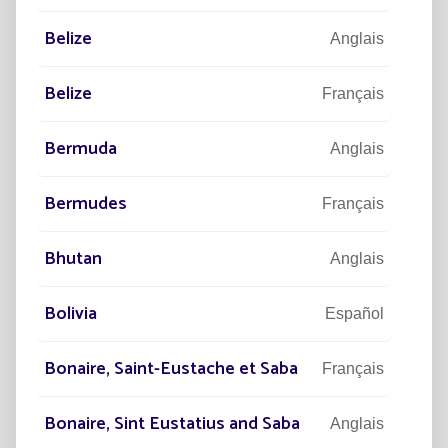
libère la créativité des architectes et
la s
urbanistes
vill
Belize
Anglais
Dans la conception des
En 20
tolère
Belize
Lire la suite
Français
Bermuda
Anglais
Bermudes
Français
Bhutan
Anglais
Inscription Newsletter
Bolivia
Español
Bonaire, Saint-Eustache et Saba
Français
Je souhaite m'inscrire à la newsletter et
j'ai pris connaissance des mentions
Bonaire, Sint Eustatius and Saba
Anglais
légales et de la gestion des données
personnelles.