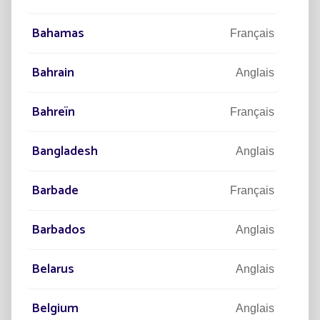
Crédit photo : Shaun Duval
Bahamas
Français
Bahrain
Anglais
Poursuivre la lecture
Bahreïn
Français
Bangladesh
Anglais
Barbade
Français
Barbados
Anglais
Belarus
Anglais
25/06/2026
EXPERTISE
24/0
Belgium
Helia : Le lampadaire solaire qui
Écla
Anglais