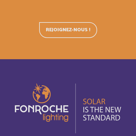
Denmark
Anglais
REJOIGNEZ-NOUS !
Djibouti
Français
Dominica
Anglais
Dominican Republic
Anglais
Dominique
Français
East Timor
Anglais
Ecuador
Español
El Salvador
Anglais