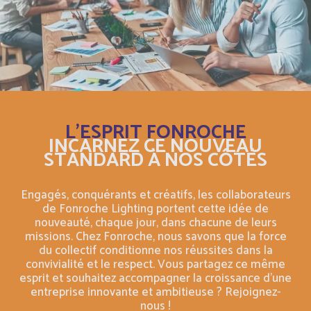
Costa Rica
Anglais
Costa Rica
Français
Cuba
Anglais
Cuba
Français
L'ESPRIT FONROCHE
INCARNEZ CE NOUVEAU
STANDARD À NOS CÔTÉS
Curaçao
Anglais
Curaçao
Engagés, conquérants et créatifs, les collaborateurs
Français
de Fonroche Lighting portent cette idée de
nouveauté, chaque jour, dans chacune de leurs
Cyprus
missions. Chez Fonroche, nous savons que la force
Anglais
du collectif conditionne nos réussites dans la
convivialité et le respect. Vous partagez ce même
Côte d'Ivoire
Français
esprit et souhaitez accompagner la croissance d'une
entreprise innovante et ambitieuse ? Rejoignez-
nous !
Democratic Republic of the Congo
Anglais