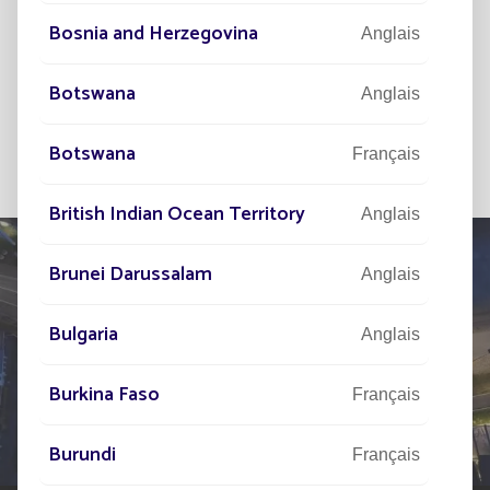
Bosnia and Herzegovina
Anglais
S'INSCRIRE
Botswana
Anglais
Botswana
Français
British Indian Ocean Territory
Anglais
Brunei Darussalam
Anglais
Bulgaria
PARLEZ-NOUS
Anglais
DE VOTRE PROJET
Burkina Faso
Français
Notre réseau d'experts est à votre disposition partout
dans le monde pour vous accompagner dans votre
Burundi
Français
projet d'éclairage public solaire.