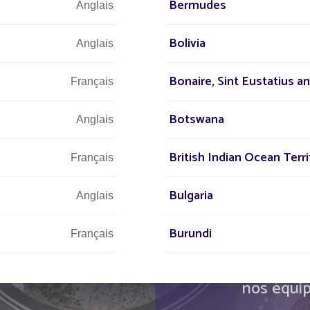
Bermudes
Anglais
Bolivia
Anglais
Nous sommes à vo
T
Bonaire, Sint Eustatius a
Français
Botswana
Anglais
st à
 dans le
British Indian Ocean Terri
+3
Français
mpagner
Bulgaria
Anglais
irage
Burundi
Français
Dé
Cabo Verde
Français
nos équip
Cambodia
Français