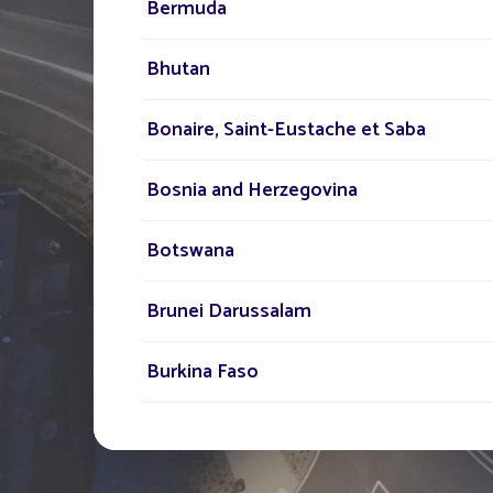
Bermuda
Bhutan
PARLEZ-NOUS
DE VOTRE PROJE
Bonaire, Saint-Eustache et Saba
Bosnia and Herzegovina
Notre réseau d'experts e
votre disposition partout
Botswana
monde pour vous acco
Brunei Darussalam
dans votre projet d'écla
public solaire.
Burkina Faso
Bénin
Cabo Verde