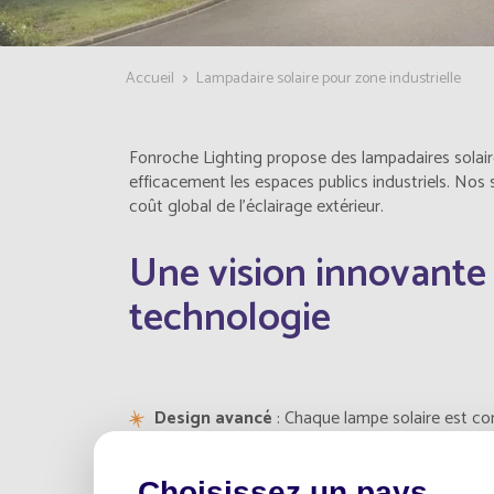
Accueil
Lampadaire solaire pour zone industrielle
Fonroche Lighting propose des lampadaires solair
efficacement les espaces publics industriels. Nos 
coût global de l'éclairage extérieur.
Une vision innovante 
technologie
Design avancé
: Chaque lampe solaire est co
s'intègre parfaitement dans tous les environne
Matériaux de haute qualité
: Utilisation de
Choisissez un pays