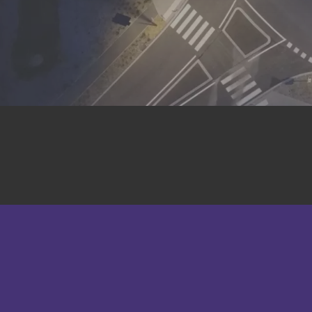
Cameroun
Canada
Central Afriquen Republic
Christmas Island
Cocos (Keeling) Islands
Congo
Costa Rica
Cuba