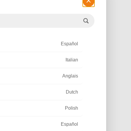
Español
Italian
Anglais
es
Dutch
Polish
Español