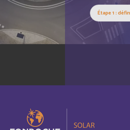
Canada
Français
Cayman Islands
Français
China
Anglais
Chypre
Anglais
Comores
Anglais
Cook Islands
Français
Costa Rica
Anglais
Cuba
Anglais