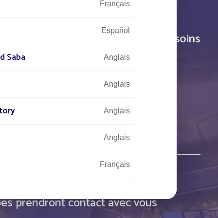
Français
Español
tre écoute pour répondre à vos besoins
nd Saba
Anglais
CONTACTEZ-NOUS
Anglais
tory
3
(0)5 53 77 97 41
Anglais
Anglais
Français
crivez-nous votre projet,
Anglais
es prendront contact avec vous
Anglais