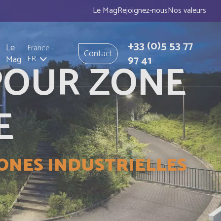
Le Mag
Rejoignez-nous
Nos valeurs
+33
(0)5 53 77
Le
France
-
Contact
97 41
Mag
FR
POUR ZONE
E
ZONES INDUSTRIELLES