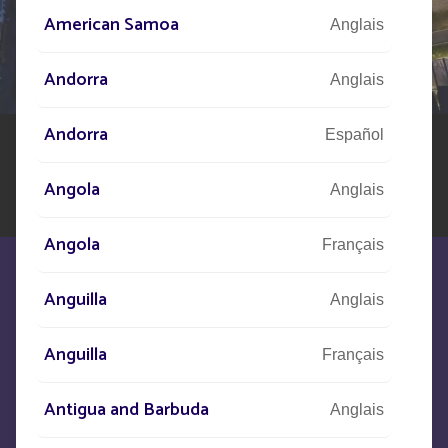
DE VOTRE PROJET
American Samoa
Anglais
Notre réseau d'experts est à votre disposition partout
dans le monde pour vous accompagner dans votre
Andorra
Anglais
projet d'éclairage public solaire.
Andorra
Español
Angola
Anglais
Angola
Français
Anguilla
Anglais
Anguilla
Français
Nous sommes à votre écoute pour
répondre à vos besoins
Antigua and Barbuda
Anglais