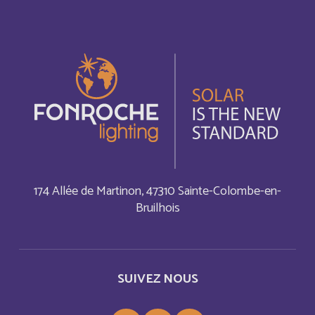
Autriche
Deutsch
Azerbaijan
Anglais
Bahamas
Anglais
Bahamas
Français
Bahrain
Anglais
174 Allée de Martinon, 47310 Sainte-Colombe-en-
Bahreïn
Français
Bruilhois
Bangladesh
Anglais
Barbade
SUIVEZ NOUS
Français