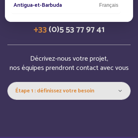
Antigua-et-Barbuda
Français
CONTACTEZ-NOUS
Arabie saoudite
Français
+33
(0)5 53 77 97 41
Argentina
Español
Armenia
Anglais
Décrivez-nous votre projet,
nos équipes prendront contact avec vous
Aruba
Anglais
Aruba
Français
Australia
Anglais
Austria
Anglais