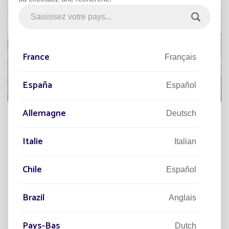
France
Français
España
Español
Allemagne
Deutsch
Caractéristiques techniques et
avantages
Italie
Italian
Chile
Español
Brazil
Anglais
Design robuste et adaptatif
Pays-Bas
Dutch