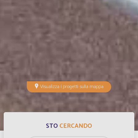
Comores
Français
Congo
Français
Cook Islands
Inglese
Costa Rica
Français
Costa Rica
Inglese
Visualizza i progetti sulla mappa
Cuba
Français
Cuba
Inglese
STO
CERCANDO
Curaçao
Français