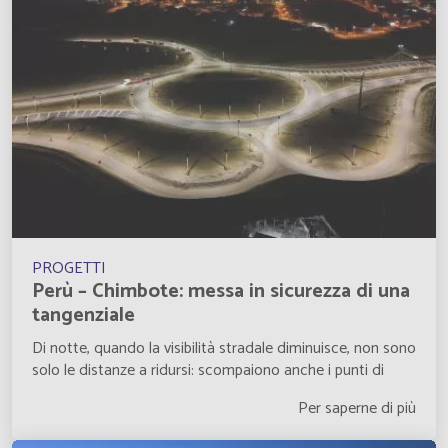
Dominique
Français
East Timor
Inglese
Ecuador
Español
El Salvador
Français
El Salvador
Inglese
PROGETTI
Perù – Chimbote: messa in sicurezza di una
England
Inglese
tangenziale
Di notte, quando la visibilità stradale diminuisce, non sono
Equatorial Guinea
Inglese
solo le distanze a ridursi: scompaiono anche i punti di
Eritrea
Per saperne di più
Inglese