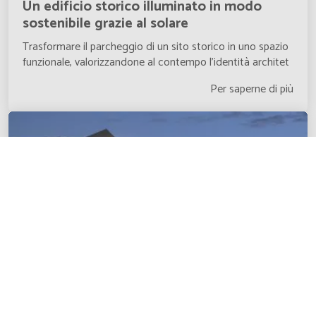
Un edificio storico illuminato in modo
Gibraltar
Inglese
sostenibile grazie al solare
Trasformare il parcheggio di un sito storico in uno spazio
Greece
Inglese
funzionale, valorizzandone al contempo l’identità architet
Greenland
Per saperne di più
Inglese
Grenada
Inglese
Grenade
Français
Groenland
Français
Guadeloupe
Français
Guadeloupe
Inglese