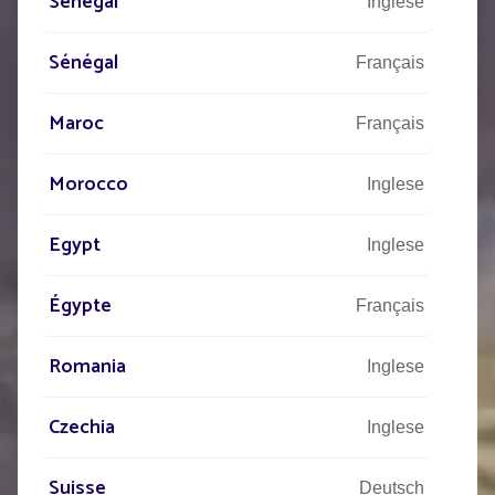
Senegal
Inglese
Sénégal
Français
Maroc
Français
Morocco
Inglese
Egypt
Inglese
Égypte
Français
Romania
Inglese
I NOSTRI PROGETTI
DI
Czechia
Inglese
ILLUMINAZIONE
Suisse
Deutsch