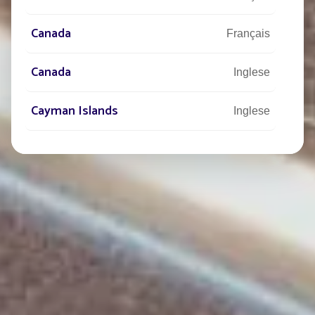
Canada
Français
Canada
Inglese
Cayman Islands
Inglese
Central Afriquen Republic
Inglese
China
Inglese
Christmas Island
Inglese
Chypre
Français
Cocos (Keeling) Islands
Inglese