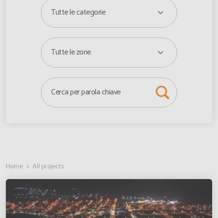
Curaçao
Inglese
Cyprus
Inglese
Côte d'Ivoire
Français
Democratic Republic of the Congo
Inglese
Denmark
Inglese
Djibouti
Français
Home
All projects
Dominica
Inglese
Dominican Republic
Inglese