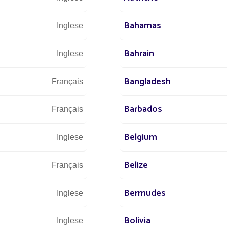
Bahamas
Inglese
DISCOVER
Bahrain
Inglese
Bangladesh
Français
Barbados
Français
Belgium
Inglese
Belize
Français
Bermudes
Inglese
Bolivia
Inglese