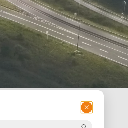
rma l’illuminazione pubblica a Calais
ntale delle Strade [DIR Nord], responsabile
luminare lo svincolo n°47. Una solida partnership