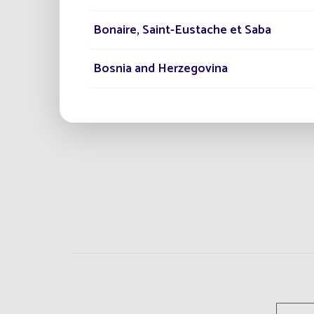
Bonaire, Saint-Eustache et Saba
Bosnia and Herzegovina
Botswana
Brunei Darussalam
Burkina Faso
Bénin
Cabo Verde
Cameroun