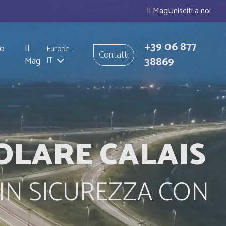
Il Mag
Unisciti a noi
+39 06 877
e
Il
Europe
-
Contatti
38869
Mag
IT
OLARE CALAIS
IN SICUREZZA CON