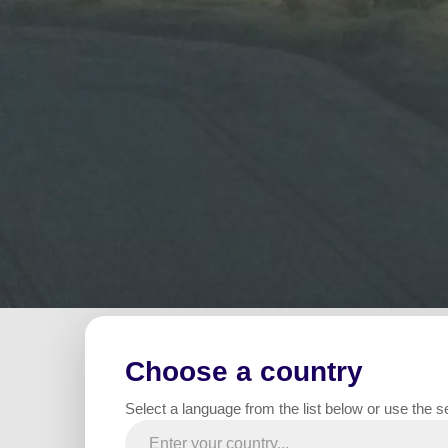
Home
All projects
Route / Autoroute / Rond-Point
Choose a country
Illumi
Sommario
Select a language from the list below or use the s
Nell’am
dell’au