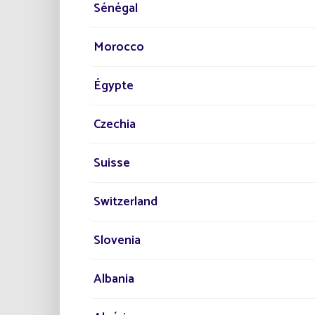
Sénégal
Morocco
GL
Égypte
Gar
Off
Czechia
Mig
Suisse
Switzerland
Slovenia
Albania