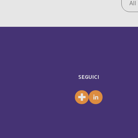
All
Canada
Central Afriquen Republic
Christmas Island
Cocos (Keeling) Islands
SEGUICI
Congo
Costa Rica
Cuba
Curaçao