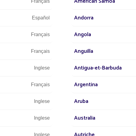
American Samoa
Français
Andorra
Español
Angola
Français
Anguilla
Français
Antigua-et-Barbuda
Inglese
Argentina
Français
Aruba
Inglese
Australia
Inglese
Autriche
Inglese