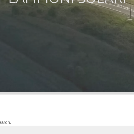
Lo svincolo autostradale di Calais messo in sicurezza con energia solare
nazione solare per l’Autostrada A16: Fonroche Lighting trasfo
earch.
bito della sua politica eco-responsabile, la Direzione Interdipartime
tostrada A16 nel Pas-de-Calais, ha scelto l’illuminazione solare per il