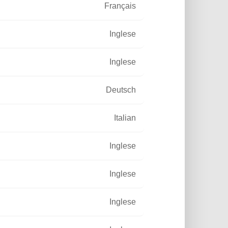
Français
Inglese
O
Inglese
 una limitata esposizione solare
Deutsch
Italian
ILLUMINATO CON
Inglese
ROCHE LIGHTING
DI
Inglese
HTING
Inglese