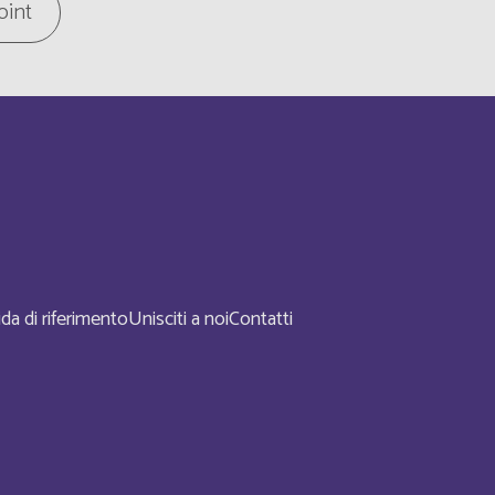
oint
Inglese
Inglese
Français
Français
Inglese
da di riferimento
Unisciti a noi
Contatti
Inglese
Inglese
Inglese