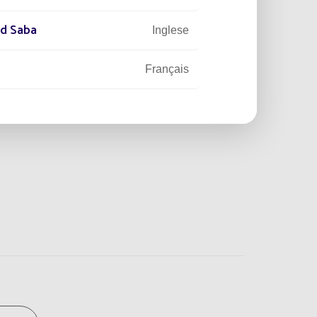
nd Saba
Inglese
Français
tory
Inglese
Inglese
Français
Français
Inglese
Français