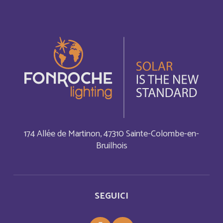
Algérie
Français
American Samoa
Inglese
Andorra
Español
Andorra
Inglese
Angola
Français
174 Allée de Martinon, 47310 Sainte-Colombe-en-
Angola
Inglese
Bruilhois
Anguilla
Français
Anguilla
SEGUICI
Inglese
Antigua and Barbuda
Inglese