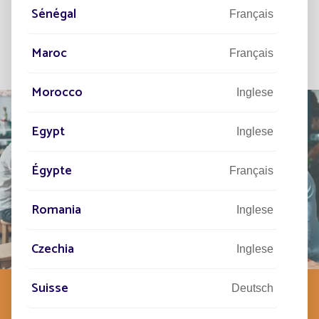
Sénégal
Français
Maroc
Français
Morocco
Inglese
Egypt
Inglese
Égypte
Français
Romania
Inglese
Czechia
Inglese
Suisse
Deutsch
LO SPIRITO DI FONROCHE