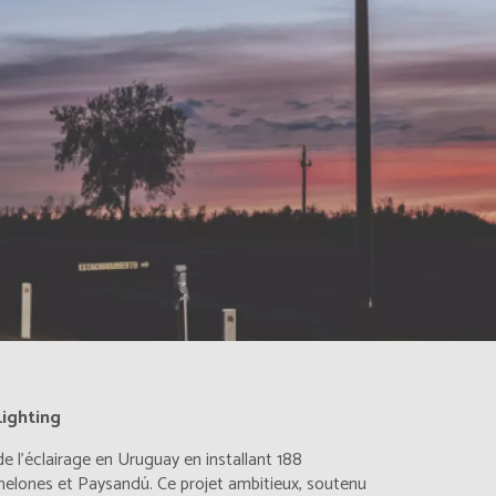
Lighting
 l'éclairage en Uruguay en installant 188
nelones et Paysandú. Ce projet ambitieux, soutenu