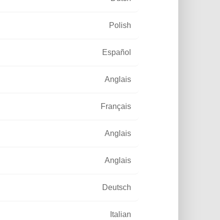
négal
Polish
Español
Anglais
nuit tombée
Français
Anglais
Anglais
Deutsch
Italian