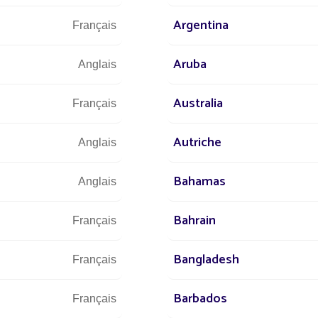
Argentina
Français
Aruba
Anglais
Australia
Français
les projets
Tous les projets Projets Gouvernem
Autriche
Anglais
Bahamas
Anglais
Bahrain
Français
Bangladesh
Français
Barbados
Français