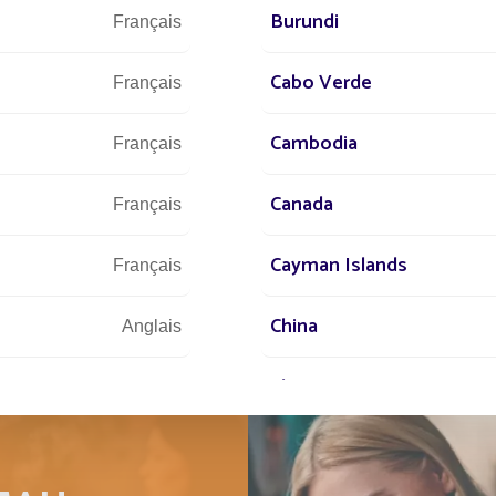
Burundi
Français
Cabo Verde
Français
Cambodia
Français
Canada
Français
Cayman Islands
Français
China
Anglais
Chypre
Anglais
Comores
Anglais