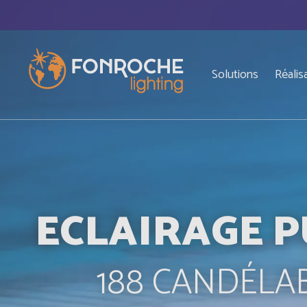
Aller au contenu principal
Top
Navigation principale
Solutions
Réalis
ECLAIRAGE P
188 CANDÉLAB