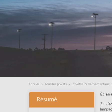
Accueil
Tous les projets
Projets Gouvernementaux
Éclair
Résumé
En 2023
lampada