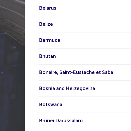
PARLEZ-NOUS
Belarus
DE VOTRE PROJE
Belize
Notre réseau d'experts e
Bermuda
votre disposition partout
Bhutan
monde pour vous acco
dans votre projet d'écla
Bonaire, Saint-Eustache et Saba
public solaire.
Bosnia and Herzegovina
Botswana
Brunei Darussalam