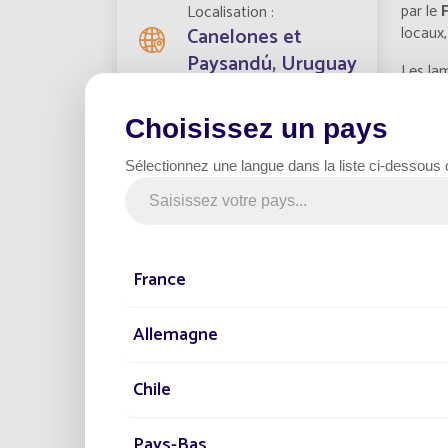
par le
Localisation
locaux,
Canelones et
Paysandú, Uruguay
Les lam
design 
ambitio
Choisissez un pays
Lampadaires installés
économ
188
Sélectionnez une langue dans la liste ci-dessous
Ces ins
de vie 
Date du projet
solaire
2023
favoris
France
L'utili
solutio
Catégorie
est un
Gouvernement
Allemagne
En somm
l'éclai
Chile
Uruguay
Pays-Bas