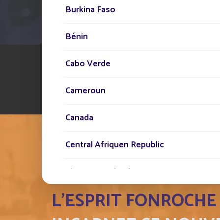
Burkina Faso
Bénin
Cabo Verde
Cameroun
Canada
Central Afriquen Republic
Christmas Island
L'ESPRIT FONROCHE
Cocos (Keeling) Islands