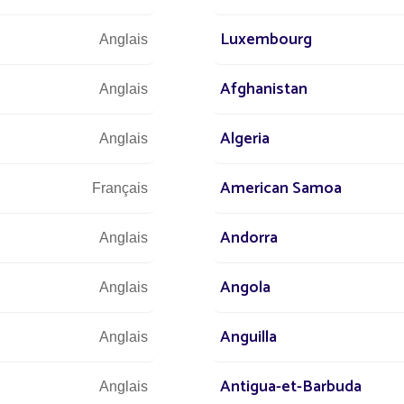
Luxembourg
Anglais
Afghanistan
Anglais
Algeria
Anglais
American Samoa
Français
ONS
RÉALISATIONS
LAMPADAIRES
93 LAMPADAIRES À 
Andorra
S POUR ÉCLAIRER LE
AU CHILI
Anglais
L
93 lampadaires solaires installé
Angola
division Salvador de Codelco p
d projet installé par Fonroche
Anglais
la route menant au complexe m
Anguilla
Anglais
Lire la suite
Antigua-et-Barbuda
Anglais