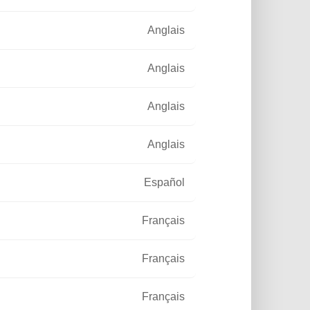
Anglais
Anglais
Anglais
Anglais
CODELCO
Español
s à la
our éclairer
Français
inier.
Français
Lire la suite
Français