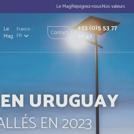
Le Mag
Rejoignez-nous
Nos valeurs
+33
(0)5 53 77
Le
France
-
Contact
97 41
Mag
FR
E EN URUGUAY
ALLÉS EN 2023