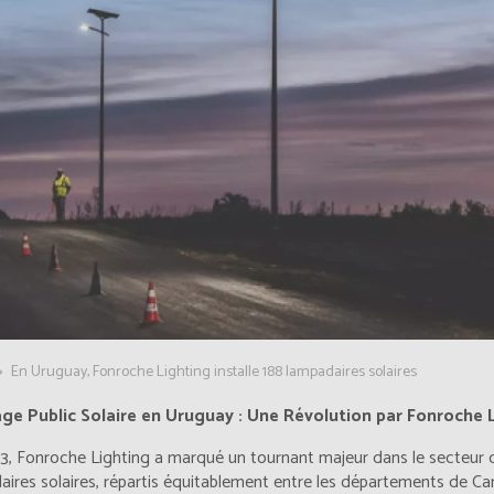
En Uruguay, Fonroche Lighting installe 188 lampadaires solaires
age Public Solaire en Uruguay : Une Révolution par Fonroche 
, Fonroche Lighting a marqué un tournant majeur dans le secteur de
ires solaires, répartis équitablement entre les départements de Ca