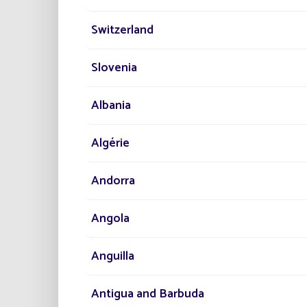
Switzerland
Slovenia
Albania
Algérie
RÉALISATI
50 000 
Andorra
SOLAIRE
SÉNÉGA
Angola
Le plus gran
Lighting.
Anguilla
Antigua and Barbuda