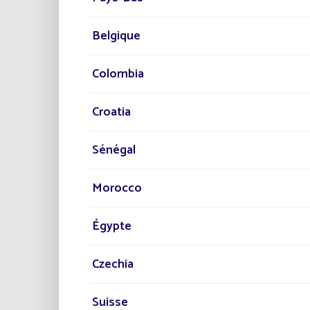
Découv
Belgique
LES E
Ré
Colombia
Am
Croatia
Pro
Sénégal
Morocco
Égypte
Czechia
Suisse