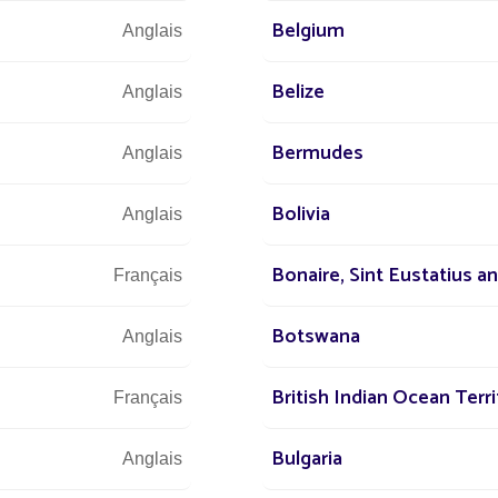
Nous sommes à vo
Belgium
Anglais
T
Belize
Anglais
st à
Bermudes
Anglais
 dans le
+3
Bolivia
mpagner
Anglais
irage
Bonaire, Sint Eustatius a
Français
Botswana
Anglais
Dé
nos équip
British Indian Ocean Terri
Français
Bulgaria
Anglais