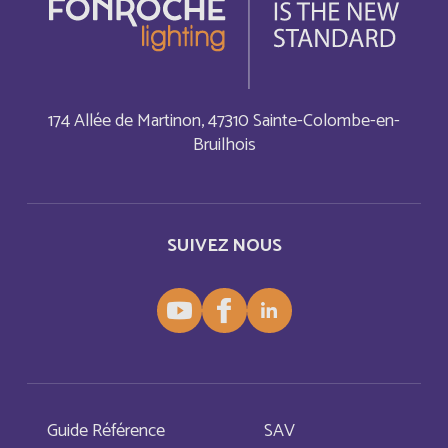
Bermuda
Anglais
Bermudes
Français
174 Allée de Martinon, 47310 Sainte-Colombe-en-
Bhutan
Bruilhois
Anglais
Bolivia
Español
SUIVEZ NOUS
Bonaire, Saint-Eustache et Saba
Français
Bonaire, Sint Eustatius and Saba
Anglais
Bosnia and Herzegovina
Anglais
Botswana
Anglais
Guide Référence
SAV