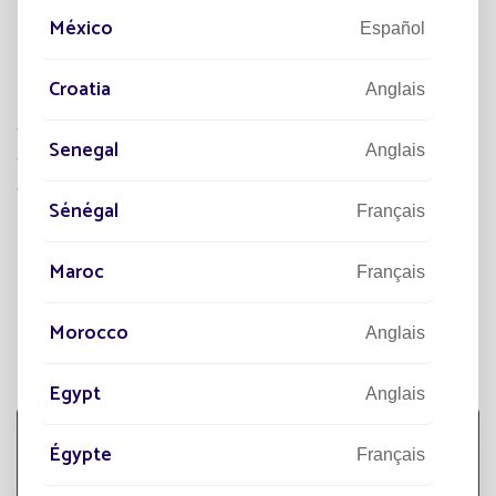
México
Español
LES ENJEUX DU PROJET
Croatia
Anglais
Utiliser une solution écologique
Senegal
Anglais
Avoir une solution mobile
Profiter d'une solution robuste et résistante aux
Sénégal
températures surtout en hiver.
Français
Maroc
Français
ECLAIRAGE PUBLIC SOLAIRE
Morocco
Anglais
EVOLÈNE EN SUISSE
Egypt
Anglais
Égypte
Français