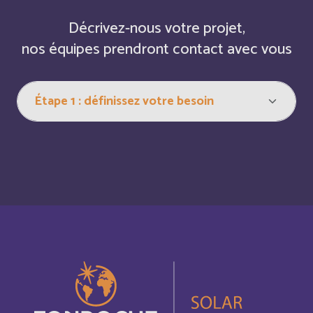
Décrivez-nous votre projet,
Bahreïn
Français
nos équipes prendront contact avec vous
Bangladesh
Anglais
Barbade
Français
Barbados
Anglais
Belarus
Anglais
Belgium
Anglais
Belize
Anglais
Belize
Français