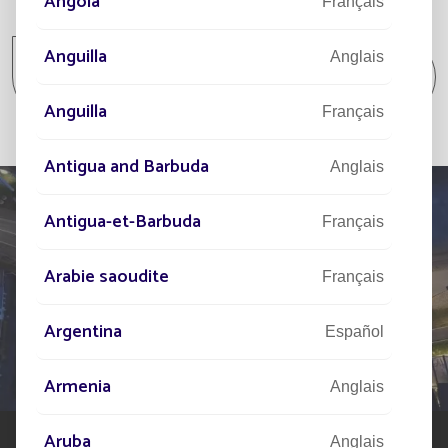
Angola
Tous les projets
Français
Anguilla
Tous les projets Collectivité / Point isolé /
Anglais
Parc et Jardin
Anguilla
Français
Antigua and Barbuda
Anglais
Antigua-et-Barbuda
Français
PARLEZ-NOUS
Arabie saoudite
Français
DE VOTRE PROJET
Argentina
Español
Notre réseau d'experts est à votre disposition partout
dans le monde pour vous accompagner dans votre
Armenia
Anglais
projet d'éclairage public solaire.
Aruba
Anglais