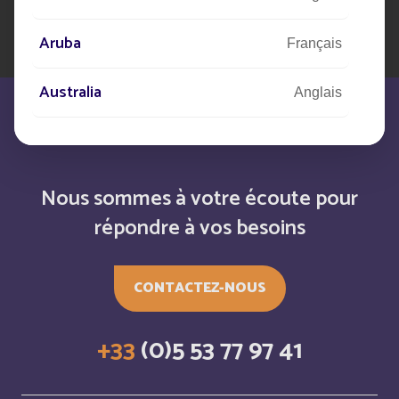
Aruba
Français
Australia
Anglais
Austria
Anglais
Autriche
Nous sommes à votre écoute pour
Deutsch
répondre à vos besoins
Azerbaijan
Anglais
Bahamas
CONTACTEZ-NOUS
Anglais
Bahamas
Français
+33
(0)5 53 77 97 41
Bahrain
Anglais