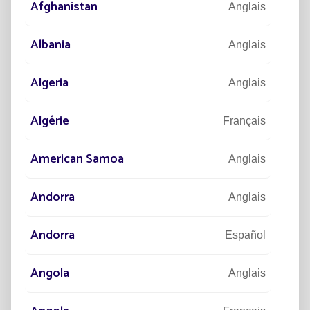
Afghanistan
Anglais
Albania
Anglais
Algeria
Anglais
RÉALISATIONS
50 000 LAMPADAIRES SOLAIRES
Algérie
Français
POUR ÉCLAIRER LE SÉNÉGAL
Le plus grand projet installé par Fonroche
American Samoa
Anglais
Lighting.
Lire la suite
Andorra
Anglais
Andorra
Español
Angola
Anglais