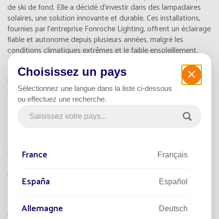
de ski de fond. Elle a décidé d'investir dans des lampadaires
solaires, une solution innovante et durable. Ces installations,
fournies par l'entreprise Fonroche Lighting, offrent un éclairage
fiable et autonome depuis plusieurs années, malgré les
conditions climatiques extrêmes et le faible ensoleillement.
Située dans le sud de la Suisse, la région d'Evolène est connue
Choisissez un pays
pour son architecture historique et ses paysages grandioses,
Sélectionnez une langue dans la liste ci-dessous
notamment grâce à la proximité du Val d'Arolla. La piste de ski
ou effectuez une recherche.
de fond, qui s'étend sur une longue distance, est désormais
éclairée grâce aux lampadaire solaires, augmentant le confort
et la sécurité des utilisateurs, même en période hivernale.
Les lampadaires solaires à Evolène n'ont nécessité aucune
maintenance depuis leur installation, démontrant la fiabilité de
France
Français
cette technologie face aux conditions météorologiques
rigoureuses.
España
Español
L'éclairage solaire représente un véritable progrès pour la
commune d'Evolène. Non seulement ces lampadaires
Allemagne
Deutsch
respectent le patrimoine naturel en minimisant l'impact