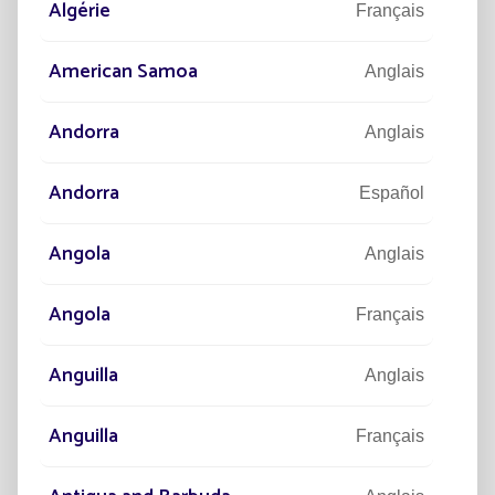
Algérie
Français
American Samoa
Anglais
Poursuivre la lecture
Andorra
Anglais
Andorra
Español
Angola
Anglais
Angola
Français
Anguilla
Anglais
25/06/2026
EXPERTISE
24/0
Helia : Le lampadaire solaire qui
Écla
libère la créativité des architectes et
la s
Anguilla
Français
urbanistes
vill