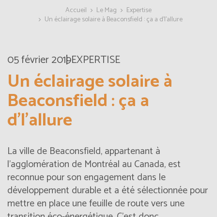
Accueil
Le Mag
Expertise
Un éclairage solaire à Beaconsfield : ça a d’l’allure
05 février 2019
EXPERTISE
Un éclairage solaire à
Beaconsfield : ça a
d’l’allure
La
ville
de Beaconsfield, appartenant à
l’agglomération de Montréal au Canada, est
reconnue pour son engagement dans le
développement durable et a été sélectionnée pour
mettre en place une feuille de route vers une
transition éco-énergétique. C’est donc