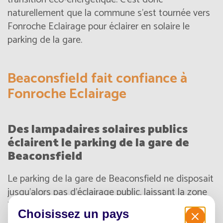
naturellement que la commune s’est tournée vers
Fonroche Eclairage pour éclairer en solaire le
parking de la gare.
Beaconsfield fait confiance à
Fonroche Eclairage
Des lampadaires solaires publics
éclairent le parking de la gare de
Beaconsfield
Le parking de la gare de Beaconsfield ne disposait
jusqu’alors pas d’éclairage public, laissant la zone
insécuritaire. Suite à une étude de l’emplacement,
Choisissez un pays
des lampadaires urbains solaires Fonroche ont été