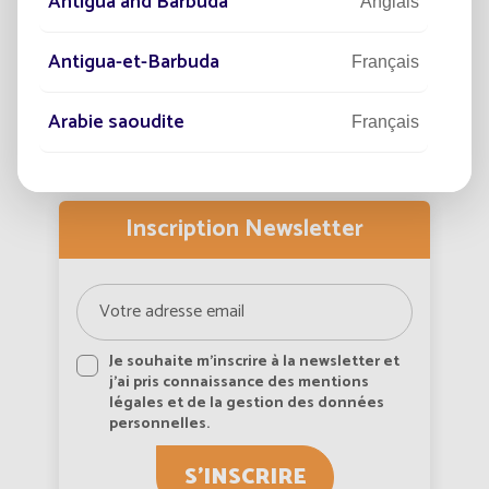
Antigua and Barbuda
Dans la conception des
En 20
Anglais
tolère
Lire la suite
Antigua-et-Barbuda
Français
Arabie saoudite
Français
Argentina
Español
Inscription Newsletter
Armenia
Anglais
Aruba
Anglais
Aruba
Je souhaite m'inscrire à la newsletter et
Français
j'ai pris connaissance des mentions
légales et de la gestion des données
Australia
personnelles.
Anglais
S'INSCRIRE
Austria
Anglais