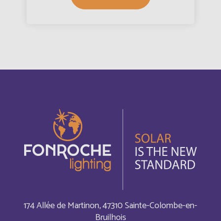
Autriche
Deutsch
Azerbaijan
Anglais
Bahamas
Anglais
Bahamas
Français
Bahrain
Anglais
Bahreïn
Français
Bangladesh
Anglais
174 Allée de Martinon, 47310 Sainte-Colombe-en-
Barbade
Français
Bruilhois