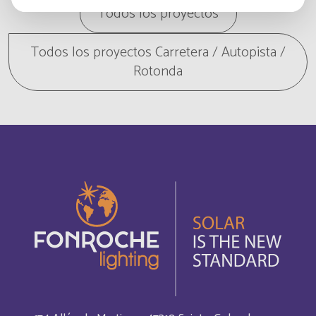
Todos los proyectos
Angola
Inglés
Todos los proyectos Carretera / Autopista /
Rotonda
Anguilla
Français
Anguilla
Inglés
Antigua and Barbuda
Inglés
Antigua-et-Barbuda
Français
Arabie saoudite
Français
Argentina
Español
Armenia
Inglés