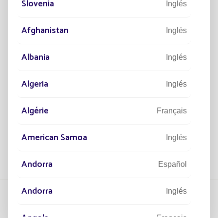
Slovenia
Inglés
Afghanistan
PROYECTOS
PR
Inglés
DI
50.000 LUMINARIAS SOLARES
L
ON
PARA ILUMINAR SENEGAL
CA
Albania
Inglés
E
El mayor proyecto instalado por Fonroche
Lighting.
ng
I l
Algeria
Inglés
le
ill
di 
Algérie
Français
culo
Leer el artículo
American Samoa
Inglés
Andorra
Español
Andorra
Inglés
Angola
Français