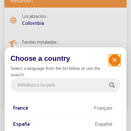
Resumen
Localización
Colombia
Farolas instaladas
400
Choose a country
Fecha del proyecto
Select a language from the list below or use the
2018
search.
Categoría
Ruta
France
Français
España
Español
En julio de 2018, El Viaducto de la Paz, en Colombia, dio