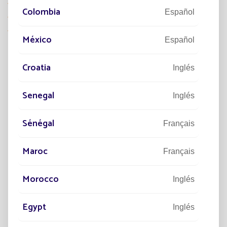
Iluminación ecorresponsable
Colombia
Español
Seguridad para los conductores
Iluminación eficaz todos los días sin excepción
México
Español
Croatia
Inglés
EL MAYOR VIADUCTO DE
COLOMBIA
SE ILUMINA AL 100%
Senegal
Inglés
CON ENERGÍA SOLAR
Sénégal
Français
Maroc
Français
Morocco
Inglés
Egypt
Inglés