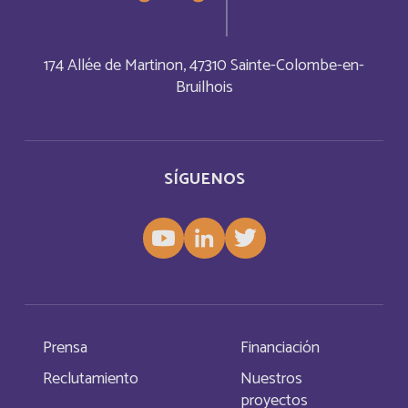
Barbade
Français
174 Allée de Martinon, 47310 Sainte-Colombe-en-
Barbados
Inglés
Bruilhois
Belarus
Inglés
Belgium
Inglés
SÍGUENOS
Belize
Français
Belize
Inglés
Bermuda
Inglés
Prensa
Financiación
Bermudes
Français
Reclutamiento
Nuestros
proyectos