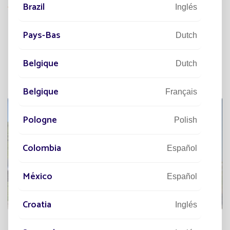
Disponer de una iluminación fiable durante todo el año.
Brazil
Inglés
Pays-Bas
Dutch
CAMPUS DE LA UNIVERSIDAD
DE
Belgique
Dutch
TOULOUSE II
Belgique
Français
Pologne
Polish
Colombia
Español
México
Español
Croatia
Inglés