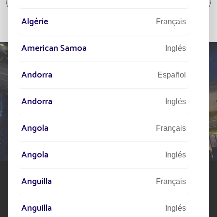
aislado / Parque y jardín
Algérie
Français
American Samoa
Inglés
Andorra
Español
HÁBLENOS
Andorra
Inglés
DE SU PROYECTO
Angola
Français
Nuestra red de expertos está a su disposición en todo
el mundo para ayudarle en su proyecto de alumbrado
público solar
Angola
Inglés
Anguilla
Français
Anguilla
Inglés