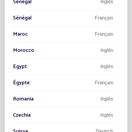
Senegal
Inglés
A
DESCUBRIR
Sénégal
Français
Maroc
Français
Morocco
Inglés
Egypt
Inglés
Égypte
Français
Romania
Inglés
Czechia
Inglés
PROYECTOS
PR
DI
50.000 LUMINARIAS SOLARES
L
Suisse
Deutsch