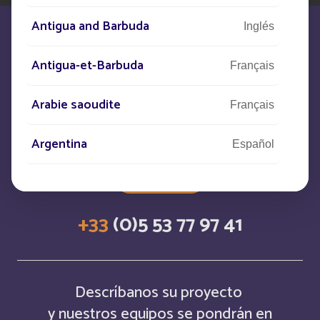
Antigua and Barbuda
Inglés
Antigua-et-Barbuda
Français
Estamos a su disposición para
Arabie saoudite
Français
satisfacer sus necesidades
Argentina
Español
CONTACTO
Armenia
Inglés
+33
(0)5 53 77 97 41
Aruba
Français
Aruba
Inglés
Descríbanos su proyecto
Australia
Inglés
y nuestros equipos se pondrán en