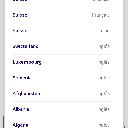
ON
PARA ILUMINAR SENEGAL
CA
E
Suisse
El mayor proyecto instalado por Fonroche
Français
Lighting.
ng
I l
le
ill
Suisse
Italian
di 
culo
Leer el artículo
Switzerland
Inglés
Luxembourg
Inglés
Slovenia
Inglés
Afghanistan
Inglés
Todos los proyectos
Albania
Inglés
Todos los proyectos Comunidad / Lugar
Algeria
Inglés