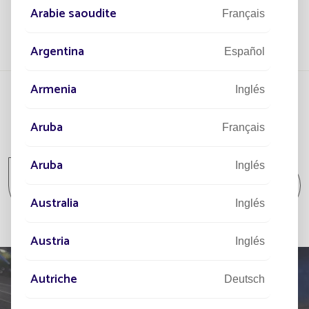
Arabie saoudite
Français
Argentina
Español
Armenia
Inglés
Aruba
Français
Todos los proyectos
Aruba
Inglés
Todos los proyectos Comunidad / Lugar
aislado / Parque y jardín
Australia
Inglés
Austria
Inglés
Autriche
Deutsch