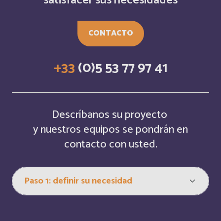
satisfacer sus necesidades
Belarus
Inglés
Belgium
Inglés
CONTACTO
Belize
Français
+33
(0)5 53 77 97 41
Belize
Inglés
Bermuda
Inglés
Descríbanos su proyecto
y nuestros equipos se pondrán en
Bermudes
Français
contacto con usted.
Bhutan
Inglés
Bolivia
Español
Bonaire, Saint-Eustache et Saba
Français