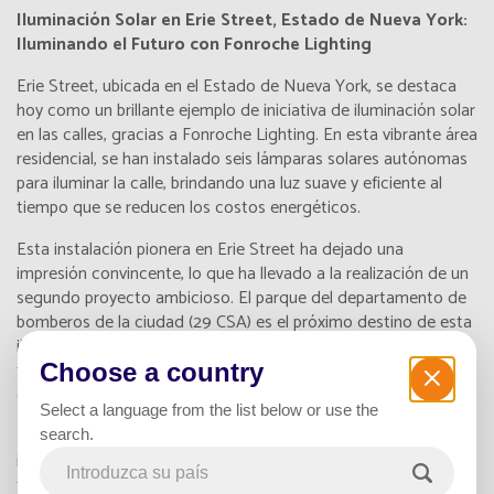
Iluminación Solar en Erie Street, Estado de Nueva York:
Iluminando el Futuro con Fonroche Lighting
Erie Street, ubicada en el Estado de Nueva York, se destaca
hoy como un brillante ejemplo de iniciativa de iluminación solar
en las calles, gracias a Fonroche Lighting. En esta vibrante área
residencial, se han instalado seis lámparas solares autónomas
para iluminar la calle, brindando una luz suave y eficiente al
tiempo que se reducen los costos energéticos.
Esta instalación pionera en Erie Street ha dejado una
impresión convincente, lo que ha llevado a la realización de un
segundo proyecto ambicioso. El parque del departamento de
bomberos de la ciudad (29 CSA) es el próximo destino de esta
iluminación solar esclarecedora. Esta expansión demuestra la
flexibilidad y efectividad de las soluciones de iluminación solar
Choose a country
en las calles de Fonroche Lighting.
Select a language from the list below or use the
Los desafíos estaban claros: modernizar la infraestructura de
search.
iluminación de la ciudad a la vez que se aligeran las cargas
financieras de la comunidad. A través de esta transición a la