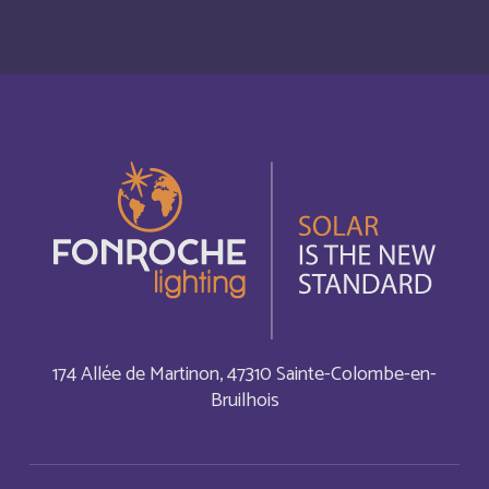
Bonaire, Sint Eustatius and Saba
Inglés
Bosnia and Herzegovina
Inglés
Botswana
Français
Botswana
Inglés
British Indian Ocean Territory
Inglés
Brunei Darussalam
Inglés
174 Allée de Martinon, 47310 Sainte-Colombe-en-
Bruilhois
Bulgaria
Inglés
Burkina Faso
Français