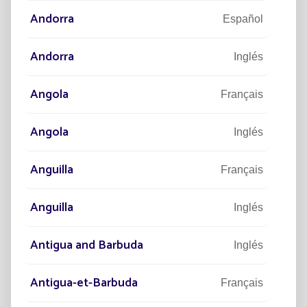
Andorra
Español
Andorra
Inglés
Angola
Français
Angola
Inglés
PROYECTOS
PR
Anguilla
Français
DI
50.000 LUMINARIAS SOLARES
L
ON
PARA ILUMINAR SENEGAL
CA
Anguilla
Inglés
E
El mayor proyecto instalado por Fonroche
Lighting.
ng
I l
Antigua and Barbuda
Inglés
le
ill
di 
Antigua-et-Barbuda
Français
culo
Leer el artículo