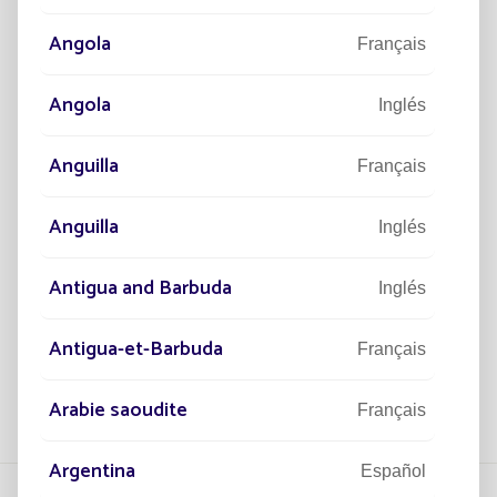
Angola
Français
Angola
Inglés
PROYECTOS
PR
Anguilla
50.000 LUMINARIAS SOLARES
I
Français
AD
PARA ILUMINAR SENEGAL
I
D
Anguilla
Inglés
El mayor proyecto instalado por Fonroche
Lighting.

¡M
Antigua and Barbuda
Inglés
culo
Leer el artículo
Antigua-et-Barbuda
Français
Arabie saoudite
Français
Argentina
Español