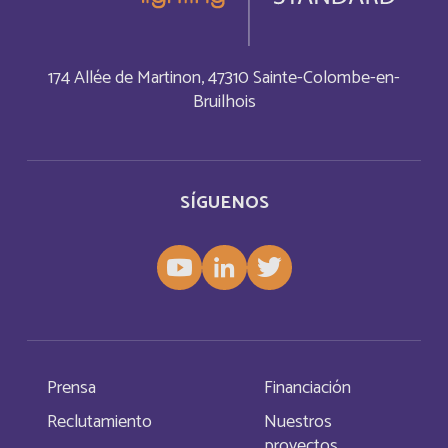
China
Inglés
174 Allée de Martinon, 47310 Sainte-Colombe-en-
Christmas Island
Bruilhois
Inglés
Chypre
Français
SÍGUENOS
Cocos (Keeling) Islands
Inglés
Comores
Français
Congo
Français
Cook Islands
Inglés
Prensa
Financiación
Reclutamiento
Nuestros
Costa Rica
Français
proyectos