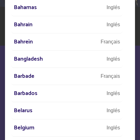
público solar
Bahamas
Inglés
Bahrain
Inglés
Bahreïn
Français
Bangladesh
Inglés
Barbade
Français
Estamos a su disposición para
Barbados
Inglés
satisfacer sus necesidades
Belarus
Inglés
CONTACTO
Belgium
Inglés