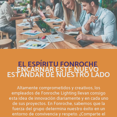
Bosnia and Herzegovina
Inglés
Botswana
Français
Botswana
Inglés
British Indian Ocean Territory
Inglés
Brunei Darussalam
Inglés
EL ESPÍRITU FONROCHE
ENCARNAR ESTE NUEVO
ESTÁNDAR DE NUESTRO LADO
Bulgaria
Inglés
Altamente comprometidos y creativos, los
Burkina Faso
Français
empleados de Fonroche Lighting llevan consigo
esta idea de innovación diariamente y en cada uno
Burundi
de sus proyectos. En Fonroche, sabemos que la
Français
fuerza del grupo determina nuestro éxito en un
entorno de convivencia y respeto. ¿Comparte el
Français