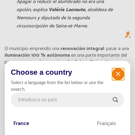
Apagar o reducir el alumbrado no era una
opción, explica
Valérie Lacroute
, alcaldesa de
Nemours y diputada de la segunda
circunscripción de Seine-et-Marne.
El municipio emprendió una
renovación integral
: pasar a una
iluminación 100 % autónoma
en una parte importante del
parque, gracias a la
energía solar fotovoltaica
. Una
decisión estratégica para limitar los gastos municipales
Choose a country
mediante una
solución ecológica, útil y sostenible
.
Select a language from the list below or use the
search.
366 LUMINARIAS SOLARES PARA
TRANSFORMAR LA CIUDAD
Se instalaron
366 luminarias solares
de la gama Smartligth
France
Français
en varias zonas, proporcionando
uso luminoso eficiente
sin
depender de la red eléctrica, incluso en zonas con