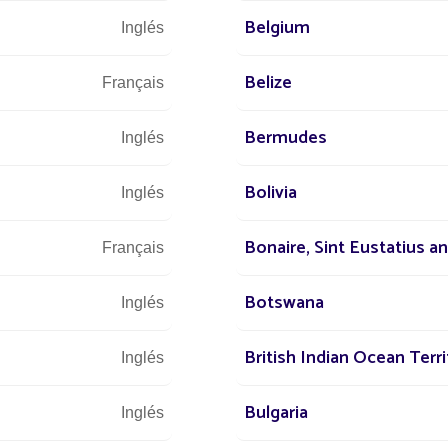
Belgium
Inglés
Belize
Français
Bermudes
Inglés
Bolivia
Inglés
S
PROYECTOS
Bonaire, Sint Eustatius a
Français
LUMINARIAS SOLARES
LO SVINCOLO
UMINAR SENEGAL
AUTOSTRADALE DI C
Botswana
MESSO IN SICUREZZA
Inglés
oyecto instalado por Fonroche
ENERGIA SOLARE
British Indian Ocean Terri
Inglés
I lampioni solari autonomi di 
Lighting illuminano tutto l’anno
autostradale di Calais Questo 
Bulgaria
Inglés