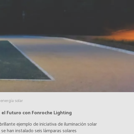
 energía solar
 el Futuro con Fonroche Lighting
llante ejemplo de iniciativa de iluminación solar
, se han instalado seis lámparas solares