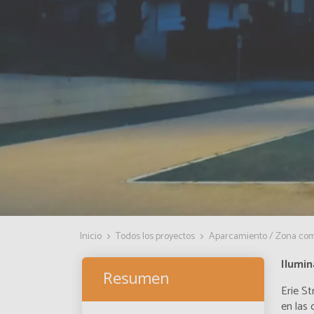
Inicio
Todos los proyectos
Aparcamiento / Zona come
Ilumin
Resumen
Erie St
en las 