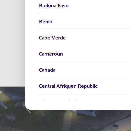
Burkina Faso
Bénin
Cabo Verde
Cameroun
Todos los proyectos
Canada
Central Afriquen Republic
Christmas Island
Cocos (Keeling) Islands