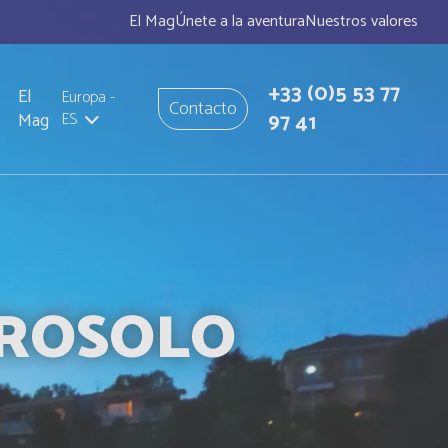
El Mag
Únete a la aventura
Nuestros valores
+33
(0)5 53 77
El
Europa
-
Contacto
97 41
Mag
ES
OROSOLO