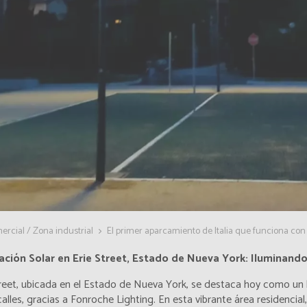
rcial / Zona industrial
El primer aparcamiento de Italia que funciona con
ación Solar en Erie Street, Estado de Nueva York: Iluminando
reet, ubicada en el Estado de Nueva York, se destaca hoy como un bri
calles, gracias a Fonroche Lighting. En esta vibrante área residencial