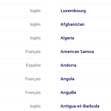
petuoso con el medio ambiente (huella de carbono reducida)
 habitants se sentent en sécurité à la tombée de la nuit.
Luxembourg
Inglés
Afghanistan
Inglés
ERIE STREET
ILUMINADO CO
Algeria
Inglés
American Samoa
Français
Andorra
Español
Angola
Français
Anguilla
Français
Antigua-et-Barbuda
Inglés