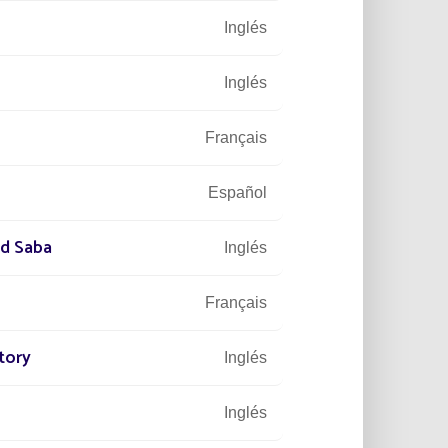
Inglés
Inglés
Français
Español
nd Saba
Inglés
ALAIS
 CON
Français
tory
Inglés
Fonroche
 lo svincolo
pro
Inglés