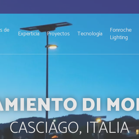
s de
Fonroche
Experticia
Proyectos
Tecnología
o
Lighting
MIENTO DI M
CASCIAGO, ITALIA