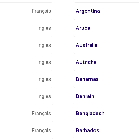
Argentina
Français
Aruba
Inglés
Australia
Inglés
Autriche
Inglés
Bahamas
Inglés
A
DESCUBRIR
Bahrain
Inglés
Bangladesh
Français
Barbados
Français