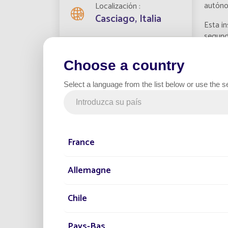
autónom
Localización
Casciago, Italia
Esta in
segund
ilumina
Farolas instaladas
en las 
2
Choose a country
Los des
Select a language from the list below or use the s
financi
Fecha del proyecto
solució
2021
también
La ilum
France
nocturn
Categoría
luz int
Aparcamiento
Allemagne
Fonroch
reconoc
enfoqu
Chile
proyect
Las lám
Pays-Bas