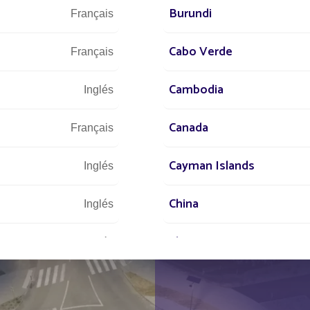
Leer el artículo
Le
Burundi
Français
Cabo Verde
Français
Cambodia
Inglés
Canada
Français
Todos los proyectos Aparcamiento / Zona comerc
Cayman Islands
Inglés
China
Inglés
Chypre
Inglés
Comores
Inglés