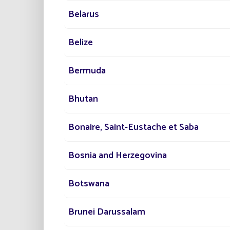
Belarus
Belize
Bermuda
Bhutan
PROYECTO
Bonaire, Saint-Eustache et Saba
50.000 
PARA IL
Bosnia and Herzegovina
El mayor pr
Lighting.
Botswana
Brunei Darussalam