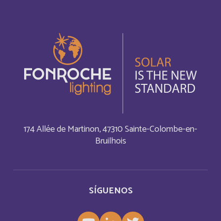
Bonaire, Sint Eustatius and Saba
Inglés
Bosnia and Herzegovina
Inglés
Botswana
Français
Botswana
Inglés
British Indian Ocean Territory
Inglés
174 Allée de Martinon, 47310 Sainte-Colombe-en-
Bruilhois
Brunei Darussalam
Inglés
Bulgaria
Inglés
SÍGUENOS
Burkina Faso
Français