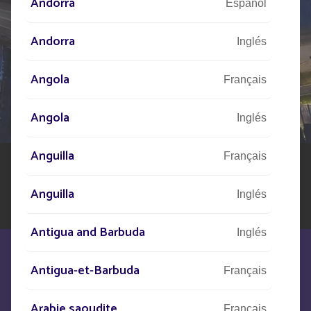
Andorra
Español
Andorra
Inglés
HÁBLENOS
DE SU PROYECTO
Angola
Français
Nuestra red de expertos está a su disposición en todo
el mundo para ayudarle en su proyecto de alumbrado
Angola
Inglés
público solar
Anguilla
Français
Anguilla
Inglés
Antigua and Barbuda
Inglés
Antigua-et-Barbuda
Français
Arabie saoudite
Français