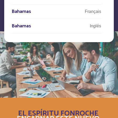
Bahamas
Français
Bahamas
Inglés
Bahrain
Inglés
Bahreïn
Français
Bangladesh
Inglés
Barbade
Français
Barbados
Inglés
EL ESPÍRITU FONROCHE
Belarus
Inglés