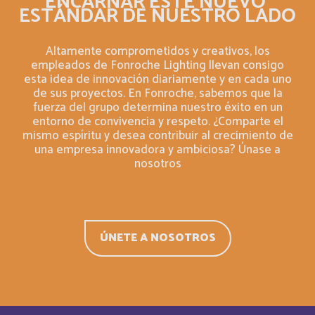
ENCARNAR ESTE NUEVO
ESTÁNDAR DE NUESTRO LADO
Belgium
Inglés
Altamente comprometidos y creativos, los
Belize
empleados de Fonroche Lighting llevan consigo
Français
esta idea de innovación diariamente y en cada uno
de sus proyectos. En Fonroche, sabemos que la
Belize
Inglés
fuerza del grupo determina nuestro éxito en un
entorno de convivencia y respeto. ¿Comparte el
mismo espíritu y desea contribuir al crecimiento de
Bermuda
Inglés
una empresa innovadora y ambiciosa? Únase a
nosotros
Bermudes
Français
Bhutan
Inglés
ÚNETE A NOSOTROS
Bolivia
Español
Bonaire, Saint-Eustache et Saba
Français