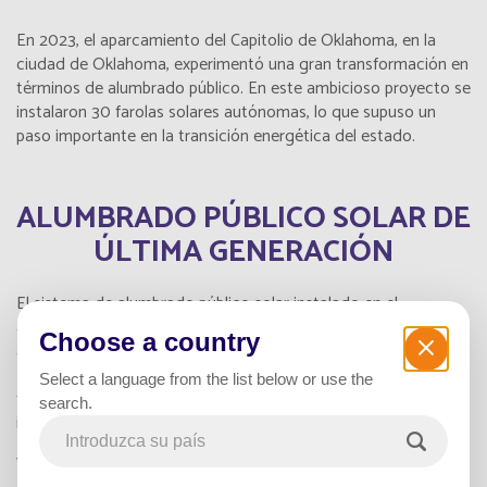
En 2023, el aparcamiento del Capitolio de Oklahoma, en la
ciudad de Oklahoma, experimentó una gran transformación en
términos de alumbrado público. En este ambicioso proyecto se
instalaron 30 farolas solares autónomas, lo que supuso un
paso importante en la transición energética del estado.
ALUMBRADO PÚBLICO SOLAR DE
ÚLTIMA GENERACIÓN
El sistema de alumbrado público solar instalado en el
aparcamiento de Capitol Square, en Oklahoma, representa un
Choose a country
avance significativo en términos de tecnología y sostenibilidad.
Estas farolas autónomas, equipadas con paneles solares
Select a language from the list below or use the
fotovoltaicos y baterías integradas, ofrecen una solución de
search.
iluminación fiable y respetuosa con el medio ambiente.
Ventajas del alumbrado público solar :