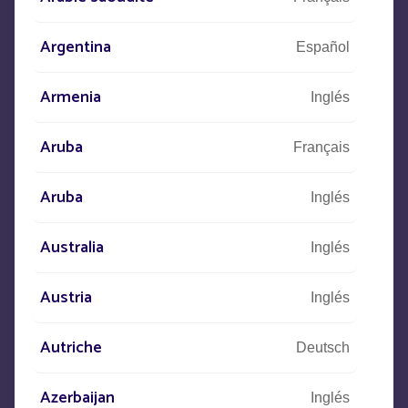
Estamos a su disposición para
satisfacer sus necesidades
Argentina
Español
Armenia
Inglés
CONTACTO
Aruba
Français
+33
(0)5 53 77 97 41
Aruba
Inglés
Australia
Inglés
Descríbanos su proyecto
y nuestros equipos se pondrán en
Austria
Inglés
contacto con usted.
Autriche
Deutsch
Azerbaijan
Inglés