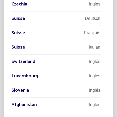
No se requiere conexión a la red
Czechia
Inglés
Solución económica y ecológica para la
comunidad
Suisse
Deutsch
Suisse
Français
A
DESCUBRIR
Suisse
Italian
Switzerland
Inglés
Luxembourg
Inglés
Slovenia
Inglés
Afghanistan
Inglés