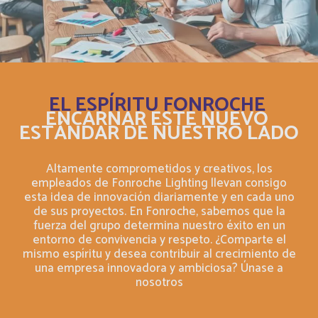
Bermudes
Français
Bhutan
Inglés
EL ESPÍRITU FONROCHE
Bolivia
Español
ENCARNAR ESTE NUEVO
ESTÁNDAR DE NUESTRO LADO
Bonaire, Saint-Eustache et Saba
Français
Altamente comprometidos y creativos, los
Bonaire, Sint Eustatius and Saba
Inglés
empleados de Fonroche Lighting llevan consigo
esta idea de innovación diariamente y en cada uno
de sus proyectos. En Fonroche, sabemos que la
Bosnia and Herzegovina
Inglés
fuerza del grupo determina nuestro éxito en un
entorno de convivencia y respeto. ¿Comparte el
mismo espíritu y desea contribuir al crecimiento de
Botswana
Français
una empresa innovadora y ambiciosa? Únase a
nosotros
Botswana
Inglés