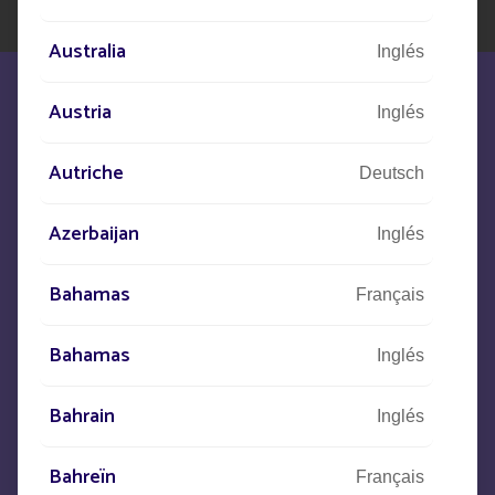
Australia
Inglés
Austria
Inglés
Autriche
Deutsch
Estamos a su disposición para
Azerbaijan
satisfacer sus necesidades
Inglés
Bahamas
Français
CONTACTO
Bahamas
Inglés
+33
(0)5 53 77 97 41
Bahrain
Inglés
Bahreïn
Français