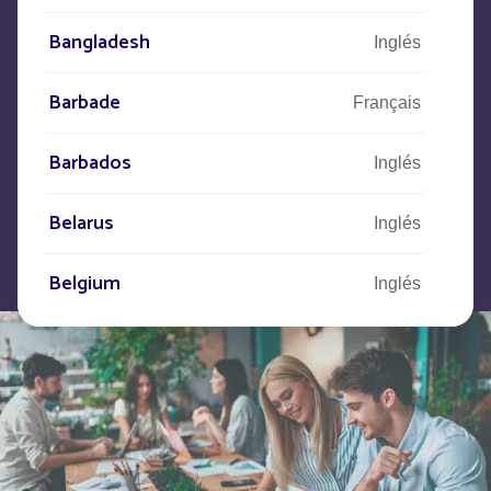
Descríbanos su proyecto
y nuestros equipos se pondrán en
Bangladesh
Inglés
contacto con usted.
Barbade
Français
Barbados
Inglés
Belarus
Inglés
Belgium
Inglés
Belize
Français
Belize
Inglés
Bermuda
Inglés