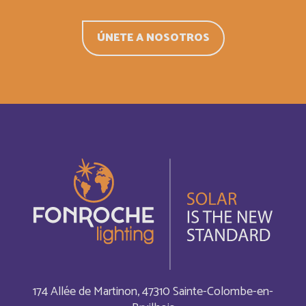
British Indian Ocean Territory
Inglés
ÚNETE A NOSOTROS
Brunei Darussalam
Inglés
Bulgaria
Inglés
Burkina Faso
Français
Burundi
Français
Bénin
Français
Cabo Verde
Français
Cabo Verde
Inglés
174 Allée de Martinon, 47310 Sainte-Colombe-en-