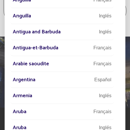
Todos los proyectos Aparcamiento / Zona
comercial / Zona industrial
Anguilla
Inglés
Antigua and Barbuda
Inglés
Antigua-et-Barbuda
Français
Arabie saoudite
Français
HÁBLENOS
DE SU PROYECTO
Argentina
Español
Nuestra red de expertos está a su disposición en todo
Armenia
el mundo para ayudarle en su proyecto de alumbrado
Inglés
público solar
Aruba
Français
Aruba
Inglés