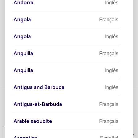
Andorra
Inglés
PROYECTOS
UNA SOLUCIÓN SOLAR PARA UN
Angola
Français
PARQUE RESIDENCIAL EN METTET
(BÉLGICA)
Angola
Inglés
Antes de la instalación, no había iluminación en el
parque.
Anguilla
Français
Leer el artículo
Anguilla
Inglés
Antigua and Barbuda
Inglés
Antigua-et-Barbuda
Français
Todos los proyectos
Arabie saoudite
Français
Todos los proyectos Comunidad / Lugar