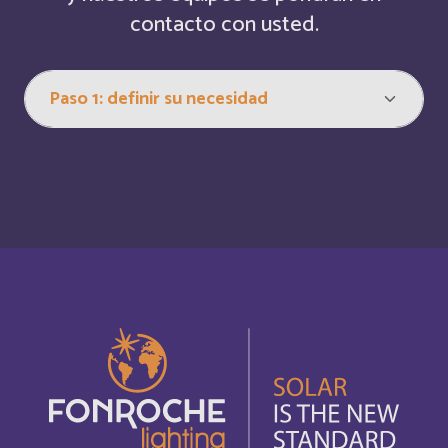
contacto con usted.
Belize
Français
Belize
Inglés
Bermuda
Inglés
Bermudes
Français
Bhutan
Inglés
Bolivia
Español
Bonaire, Saint-Eustache et Saba
Français
Bonaire, Sint Eustatius and Saba
Inglés