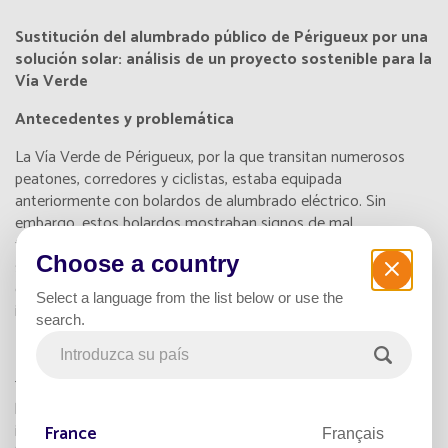
Sustitución del alumbrado público de Périgueux por una
solución solar: análisis de un proyecto sostenible para la
Vía Verde
Antecedentes y problemática
La Vía Verde de Périgueux, por la que transitan numerosos
peatones, corredores y ciclistas, estaba equipada
anteriormente con bolardos de alumbrado eléctrico. Sin
embargo, estos bolardos mostraban signos de mal
funcionamiento, lo que obligó a estudiar en profundidad su
Choose a country
sustitución. El principal reto era seleccionar una solución
energética adaptada a un entorno natural y que requiriera un
Select a language from the list below or use the
impacto mínimo durante la instalación.
search.
La propuesta de Fonroche Lighting
Tras un estudio en profundidad de las necesidades y
limitaciones del lugar, Fonroche Lighting propuso la
integración de 100 farolas alimentadas por energía solar a lo
France
Français