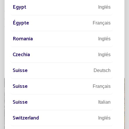
Egypt
Inglés
Proporcionar seguridad
Tener una solución ecológica
Égypte
Français
Tener una solución de instalación rápida
Romania
Inglés
LUMINARIAS SOLARES
ILUMINA
Czechia
Inglés
LA VÍA VERDE DE PÉRIGUEUX
Suisse
Deutsch
Suisse
Français
Suisse
Italian
Switzerland
Inglés