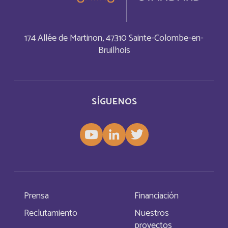
Bosnia and Herzegovina
Inglés
174 Allée de Martinon, 47310 Sainte-Colombe-en-
Botswana
Français
Bruilhois
Botswana
Inglés
British Indian Ocean Territory
SÍGUENOS
Inglés
Brunei Darussalam
Inglés
Bulgaria
Inglés
Burkina Faso
Français
Prensa
Financiación
Burundi
Reclutamiento
Nuestros
Français
proyectos