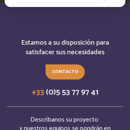
Bahamas
Inglés
Bahrain
Inglés
Estamos a su disposición para
Bahreïn
Français
satisfacer sus necesidades
Bangladesh
Inglés
CONTACTO
Barbade
Français
+33
(0)5 53 77 97 41
Barbados
Inglés
Belarus
Inglés
Descríbanos su proyecto
Belgium
Inglés
y nuestros equipos se pondrán en