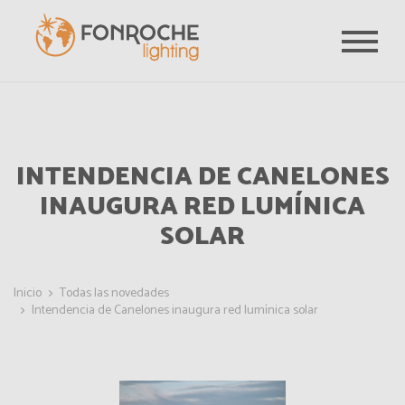
Pasar al contenido principal
INTENDENCIA DE CANELONES
INAUGURA RED LUMÍNICA
SOLAR
Inicio
Todas las novedades
Intendencia de Canelones inaugura red lumínica solar