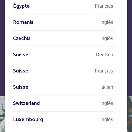
Égypte
Français
Descríbanos su proyecto
y nuestros equipos se pondrán en
Romania
Inglés
contacto con usted.
Czechia
Inglés
Suisse
Deutsch
Suisse
Français
Suisse
Italian
Switzerland
Inglés
Luxembourg
Inglés