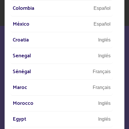
Colombia
Español
México
Español
Croatia
Inglés
Senegal
Inglés
Estamos a su disposición para
Sénégal
Français
satisfacer sus necesidades
Maroc
Français
CONTACTO
Morocco
Inglés
+33
(0)5 53 77 97 41
Egypt
Inglés