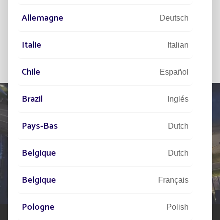
Allemagne
Deutsch
Italie
Italian
Chile
Español
Brazil
Inglés
Pays-Bas
Dutch
HÁBLENOS
DE SU PROYECTO
Belgique
Dutch
Nuestra red de expertos está a su disposición en todo
Belgique
Français
el mundo para ayudarle en su proyecto de alumbrado
público solar
Pologne
Polish