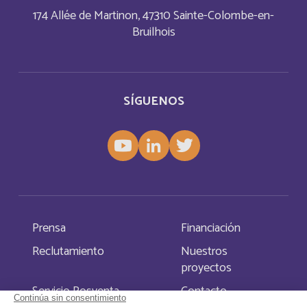
174 Allée de Martinon, 47310 Sainte-Colombe-en-
Bruilhois
Aruba
Français
Aruba
Inglés
SÍGUENOS
Australia
Inglés
Austria
Inglés
Autriche
Deutsch
Azerbaijan
Inglés
Prensa
Financiación
Reclutamiento
Nuestros
Bahamas
Français
proyectos
Servicio Posventa
Contacto
Bahamas
Inglés