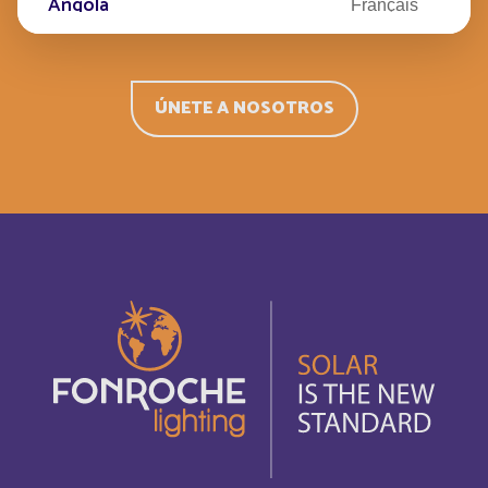
Angola
Français
Angola
Inglés
ÚNETE A NOSOTROS
Anguilla
Français
Anguilla
Inglés
Antigua and Barbuda
Inglés
Antigua-et-Barbuda
Français
Arabie saoudite
Français
Argentina
Español
Armenia
Inglés