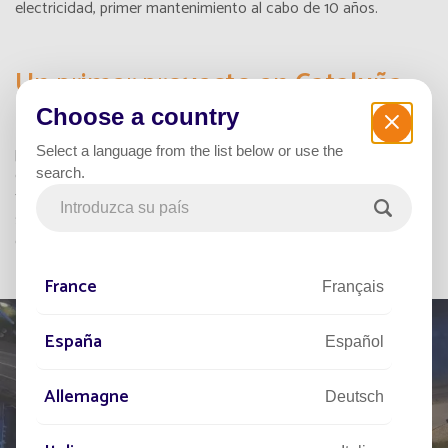
electricidad, primer mantenimiento al cabo de 10 años.
Un primer proyecto en Cataluña
Choose a country
Fonroche Lighting Ibérica acaba de obtener su primer
proyecto en España: la iluminación exterior del parking del
Select a language from the list below or use the
centro cultural de una ciudad en Cataluña con luminarias
search.
fotovoltaicas de la gama Smartlight que permitirán reforzar la
seguridad de esta zona de aparcamiento para la comodidad
de los usuarios catalanes.
France
Français
España
Español
Allemagne
Deutsch
HÁBLENOS