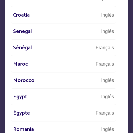
CONTACTO
Croatia
Inglés
+33
(0)5 53 77 97 41
Senegal
Inglés
Sénégal
Français
Descríbanos su proyecto
y nuestros equipos se pondrán en
Maroc
Français
contacto con usted.
Morocco
Inglés
Egypt
Inglés
Égypte
Français
Romania
Inglés