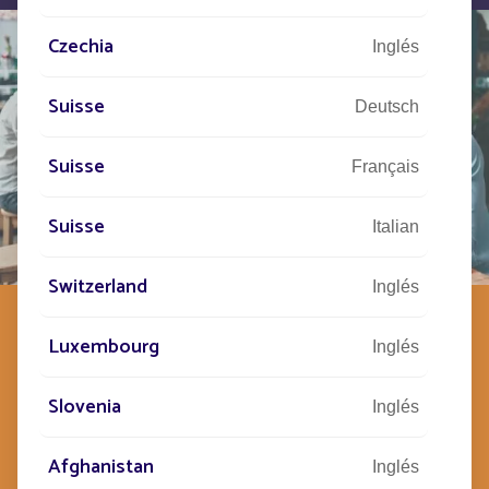
Czechia
Inglés
Suisse
Deutsch
Suisse
Français
Suisse
Italian
Switzerland
Inglés
EL ESPÍRITU FONROCHE
Luxembourg
Inglés
ENCARNAR ESTE NUEVO
ESTÁNDAR DE NUESTRO LADO
Slovenia
Inglés
Altamente comprometidos y creativos, los
Afghanistan
empleados de Fonroche Lighting llevan consigo
Inglés