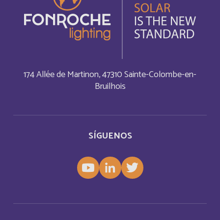
Anguilla
Français
Anguilla
Inglés
Antigua and Barbuda
Inglés
174 Allée de Martinon, 47310 Sainte-Colombe-en-
Bruilhois
Antigua-et-Barbuda
Français
Arabie saoudite
Français
SÍGUENOS
Argentina
Español
Armenia
Inglés
Aruba
Français