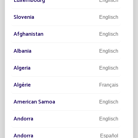
Luxembourg
Englisch
DISCOVER
Slovenia
Englisch
Afghanistan
Englisch
Albania
Englisch
Algeria
Englisch
Algérie
Français
American Samoa
Englisch
Andorra
Englisch
Andorra
PROJEKTE
PR
Español