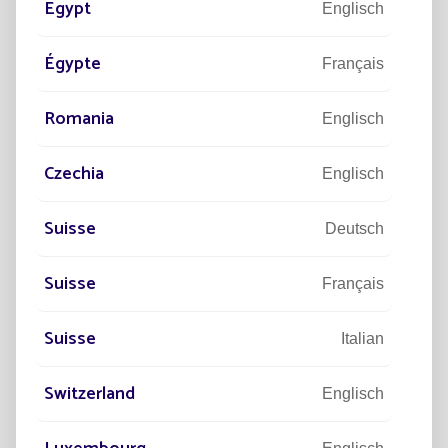
Egypt
Englisch
Égypte
169 SOLARBETRIEBENE
Français
STRASSENLATERNEN FÜR DEN P
Romania
Englisch
ARKPLATZ
VON CARREFOUR IN
PORTET-SUR-GARONNE
Czechia
Englisch
Suisse
Deutsch
Suisse
Français
Suisse
Italian
Switzerland
Englisch