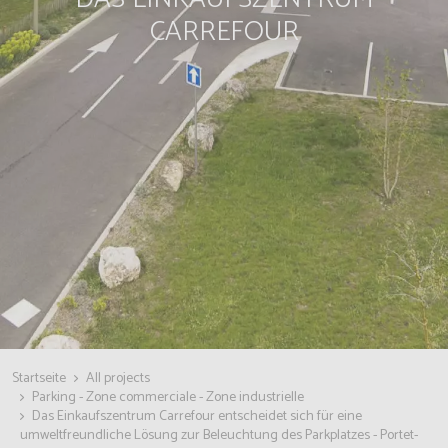
CARREFOUR
Startseite
All projects
Parking - Zone commerciale - Zone industrielle
Das Einkaufszentrum Carrefour entscheidet sich für eine
umweltfreundliche Lösung zur Beleuchtung des Parkplatzes - Portet-