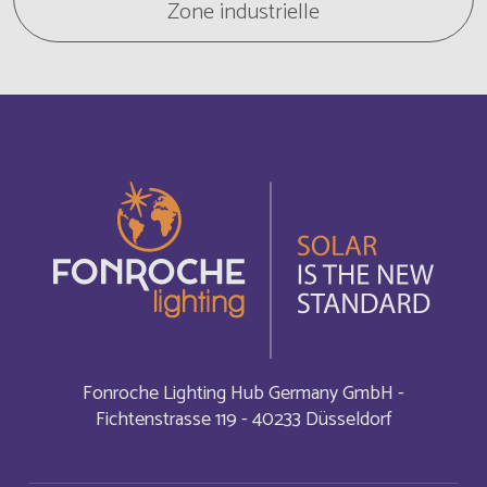
Zone industrielle
Armenia
Englisch
Aruba
Englisch
Aruba
Français
Australia
Englisch
Austria
Englisch
Autriche
Deutsch
Fonroche Lighting Hub Germany GmbH -
Azerbaijan
Englisch
Fichtenstrasse 119 - 40233 Düsseldorf
Bahamas
Englisch