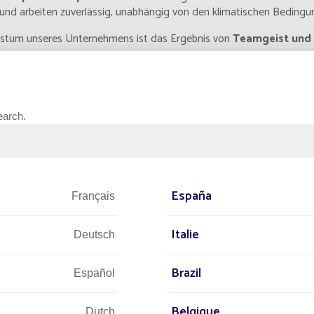
rk und arbeiten zuverlässig, unabhängig von den klimatischen Bedingu
tum unseres Unternehmens ist das Ergebnis von
Teamgeist und
olide Werte verfolgen wir das ehrgeizige Ziel, den Markt zu r
earch.
España
Français
Italie
Deutsch
Brazil
Español
Belgique
Dutch