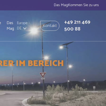
Das Mag
Kommen Sie zu uns
+49 211 469
e
Das
Europe
-
Kontakt
500 88
Mag
DE
ER IM BEREICH