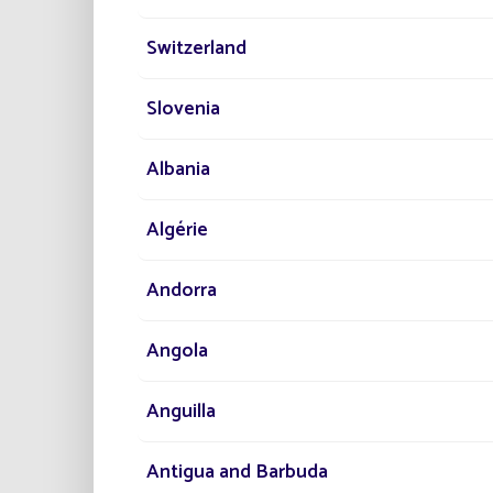
Switzerland
Slovenia
Albania
„Die Art zu revo
Algérie
Andorra
Angola
Ein verläss
Anguilla
Antigua and Barbuda
Wir sind in mehr als 50 Län