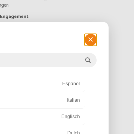
ngen.
 Engagement
:
evolutionieren!
Español
Italian
Englisch
Dutch