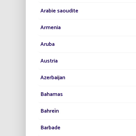
Experten für Beleuchtungss
bestens vertraut sind.
Arabie saoudite
Zu jeder unserer 5
Tochter
Projektmanagement. Auf die
Armenia
Aruba
Austria
Azerbaijan
Bahamas
Bahreïn
Barbade