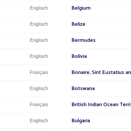
Belgium
Englisch
Belize
Englisch
Bermudes
Englisch
Bolivia
Englisch
 das weltweit erste Zentrum f
Bonaire, Sint Eustatius a
Français
chtung
Botswana
Englisch
British Indian Ocean Terri
Français
Bulgaria
Englisch