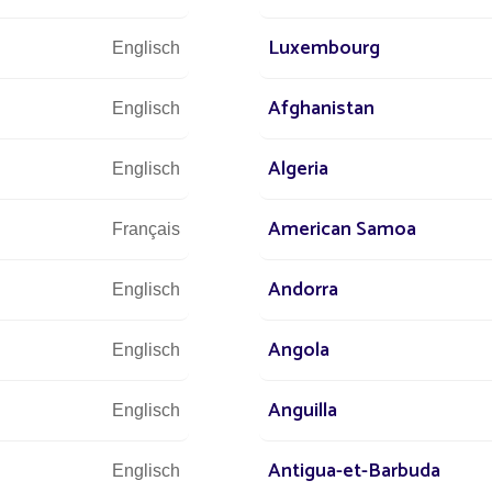
23
Luxembourg
Englisch
NIEDERLASSUNGEN
WELTWEIT
Afghanistan
Englisch
Algeria
Englisch
lutionieren, wie der öffentliche Raum beleuchtet
American Samoa
Français
Mission!“
Andorra
Englisch
Angola
Englisch
liches internationales Netzwer
Anguilla
Englisch
Antigua-et-Barbuda
dern vertreten und profitieren von einem
Netzwerk mit über 100 V
Englisch