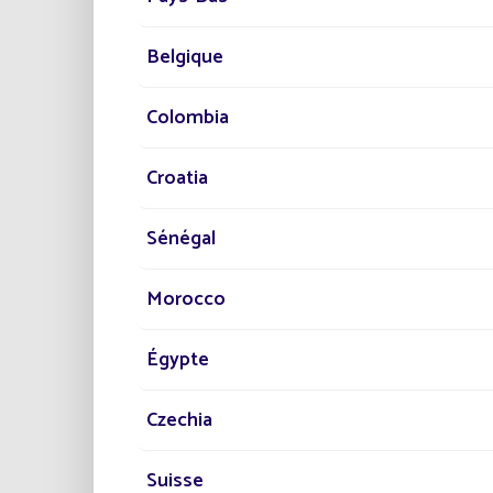
Yan
Belgique
Präsident und Gründ
Colombia
Croatia
Kennzahlen
Sénégal
Morocco
2,01
Égypte
Czechia
UNTERNEHMENSG
Suisse