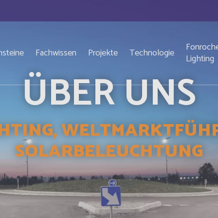
Fonroch
nsteine
Fachwissen
Projekte
Technologie
Lighting
ÜBER UNS
HTING, WELTMARKTFÜHR
SOLARBELEUCHTUNG