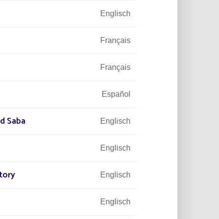
Englisch
Français
Français
Español
ür
nd Saba
Englisch
Englisch
tory
Englisch
Englisch