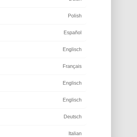
LUBRANO
he Lighting
Polish
Español
Englisch
Français
Englisch
2
Englisch
MIO. €
Deutsch
TZ IM JAHR 2024
Italian