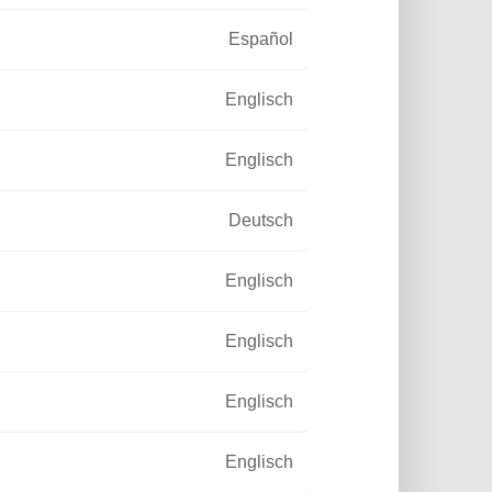
 von Fonroche Lighting
Español
d eine Abteilung für
erstützen.
Englisch
Englisch
Deutsch
Englisch
Englisch
Englisch
Englisch