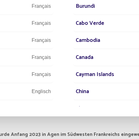
Burundi
Français
Cabo Verde
Français
Cambodia
Français
Canada
Français
Cayman Islands
Français
China
Englisch
Chypre
Englisch
Comores
Englisch
urde Anfang 2023 in Agen im Südwesten Frankreichs eingewe