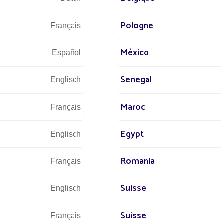
n MAUS
Laurent 
Pologne
er von Fonroche Lighting
CEO von Fonroc
Français
México
Español
Senegal
Englisch
Maroc
Français
Egypt
Englisch
1
390
9
Romania
Français
Suisse
Englisch
RÜNDUNG
MITARBEITER WELTWEIT
UMSA
Suisse
Français